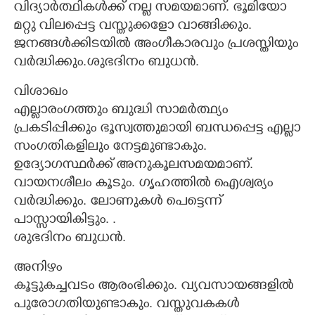
വിദ്യാർത്ഥികൾക്ക് നല്ല സമയമാണ്. ഭൂമിയോ
മറ്റു വിലപ്പെട്ട വസ്തുക്കളോ വാങ്ങിക്കും.
ജനങ്ങൾക്കിടയിൽ അംഗീകാരവും പ്രശസ്തിയും
വർദ്ധിക്കും.ശുഭദിനം ബുധൻ.
വിശാഖം
എല്ലാരംഗത്തും ബുദ്ധി സാമർത്ഥ്യം
പ്രകടിപ്പിക്കും ഭൂസ്വത്തുമായി ബന്ധപ്പെട്ട എല്ലാ
സംഗതികളിലും നേട്ടമുണ്ടാകും.
ഉദ്യോഗസ്ഥർക്ക് അനുകൂലസമയമാണ്.
വായനശീലം കൂടും. ഗൃഹത്തിൽ ഐശ്വര്യം
വർദ്ധിക്കും. ലോണുകൾ പെട്ടെന്ന്
പാസ്സായികിട്ടും. .
ശുഭദിനം ബുധൻ.
അനിഴം
കൂട്ടുകച്ചവടം ആരംഭിക്കും. വ്യവസായങ്ങളിൽ
പുരോഗതിയുണ്ടാകും. വസ്തുവകകൾ