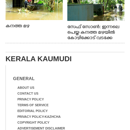
കനത്ത മഴ
സേഫ് സോൺ: ഇന്നലെ
പെയ്ത കനത്ത മഴയിൽ
കോഴിക്കോട് വടക്കേ
വയലിൽ വെള്ളം
കയറിയതിനെ തുടർന്ന്
വീട്ടുസാധനങ്ങളുമായി
KERALA KAUMUDI
വെള്ളത്തിലൂടെ
നടന്നുവരുന്നവരെ
മതിലിനു മുകളിൽ നോക്കി
നിൽക്കുന്ന
GENERAL
നായ. ഫോട്ടോ: കെ.വിശ്വജി
ത്ത്
ABOUT US
CONTACT US
PRIVACY POLICY
TERMS OF SERVICE
EDITORIAL POLICY
PRIVACY POLICY-KAZHCHA
COPYRIGHT POLICY
ADVERTISEMENT DISCLAIMER