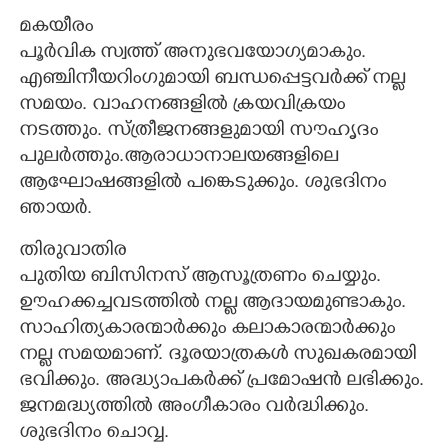
മകയീരം
പൂർവിക സ്വത്ത് അനുഭവയോഗ്യമാകും.
എഞ്ചിനീയറിംഗുമായി ബന്ധപ്പെട്ടവർക്ക് നല്ല
സമയം. വാഹനങ്ങളിൽ ക്രയവിക്രയം
നടത്തും. സ്ത്രീജനങ്ങളുമായി സൗഹൃദം
പുലർത്തും.ആരാധാനാലയങ്ങളിലെ
ആഘോഷങ്ങളിൽ പങ്കെടുക്കും. ശുഭദിനം
ഞായർ.
തിരുവാതിര
പുതിയ ബിസിനസ് ആസൂത്രണം ചെയ്യും.
ഊഹക്കച്ചവടത്തിൽ നല്ല ആദായമുണ്ടാകും.
സാഹിത്യകാരന്മാർക്കും കലാകാരന്മാർക്കും
നല്ല സമയമാണ്. ദൂരയാത്രകൾ സുഖകരമായി
ഭവിക്കും. അദ്ധ്യാപകർക്ക് പ്രമോഷൻ ലഭിക്കും.
ജനമദ്ധ്യത്തിൽ അംഗീകാരം വർദ്ധിക്കും.
ശുഭദിനം ചൊവ്വ.