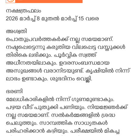
നക്ഷത്രഫലം
CARTOONS
2026 മാർച്ച് 8 മുതൽ മാർച്ച് 15 വരെ
LITERATURE
അശ്വതി
പൊതുപ്രവർത്തകർക്ക് നല്ല സമയമാണ്.
ZOOM
നഷ്ടപ്പെട്ടെന്നു കരുതിയ വിലപ്പെട്ട വസ്തുക്കൾ
തിരികെ ലഭിക്കും. പൂർവ്വിക സ്വത്ത്
അധീനതയിലാകും. ഉദരസംബന്ധമായ
CONTACT US
അസുഖങ്ങൾ വരാനിടയുണ്ട്. കൃഷിയിൽ നിന്ന്
ലാഭം ഉണ്ടാകും. ശുഭദിനം വെള്ളി.
ഭരണി
മേലധികാരികളിൽ നിന്ന് ഗുണമുണ്ടാകും.
പഴയ വീട് പുതുക്കി പണിയും. നിയമജ്ഞർക്ക്
നല്ല സമയമാണ്. സൽകർമ്മങ്ങളിൽ ശ്രദ്ധ
ചെലുത്തും. സാമ്പത്തിക സാധ്യതകൾ
പരിഹരിക്കാൻ കഴിയും. പരീക്ഷയിൽ മികച്ച