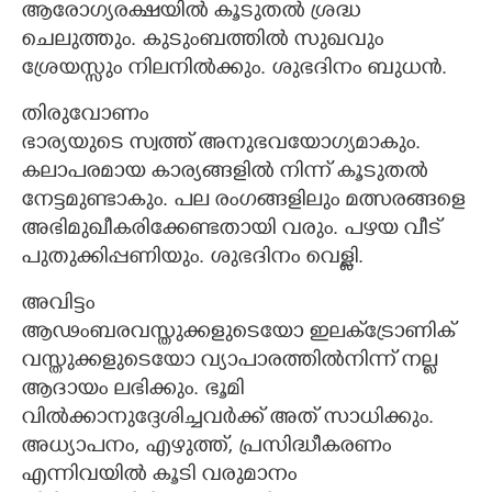
ആരോഗ്യരക്ഷയിൽ കൂടുതൽ ശ്രദ്ധ
ചെലുത്തും. കുടുംബത്തിൽ സുഖവും
ശ്രേയസ്സും നിലനിൽക്കും. ശുഭദിനം ബുധൻ.
തിരുവോണം
ഭാര്യയുടെ സ്വത്ത് അനുഭവയോഗ്യമാകും.
കലാപരമായ കാര്യങ്ങളിൽ നിന്ന് കൂടുതൽ
നേട്ടമുണ്ടാകും. പല രംഗങ്ങളിലും മത്സരങ്ങളെ
×
Share this link
അഭിമുഖീകരിക്കേണ്ടതായി വരും. പഴയ വീട്
പുതുക്കിപ്പണിയും. ശുഭദിനം വെള്ളി.
അവിട്ടം
ആഢംബരവസ്തുക്കളുടെയോ ഇലക്‌ട്രോണിക്
വസ്തുക്കളുടെയോ വ്യാപാരത്തിൽനിന്ന് നല്ല
Copy Link
ആദായം ലഭിക്കും. ഭൂമി
വിൽക്കാനുദ്ദേശിച്ചവർക്ക് അത് സാധിക്കും.
അധ്യാപനം, എഴുത്ത്, പ്രസിദ്ധീകരണം
എന്നിവയിൽ കൂടി വരുമാനം