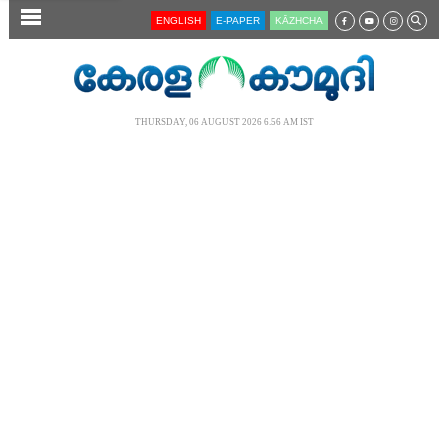
SECTIONS
ENGLISH
E-PAPER
KĀZHCHA
HOME
LATEST
THURSDAY, 06 AUGUST 2026 6.56 AM IST
AUDIO
NOTIFIED NEWS
POLL
KERALA
LOCAL
NEWS 360
CASE DIARY