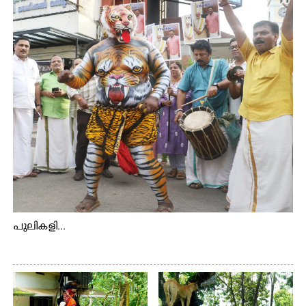
ഉറിയംപെട്ടി, തേക്കല്ല്, വെട്ടിക്കല്ല്, മഞ്ചപ്പാറ എന്നീ ആറു
സ്ഥലങ്ങളിലേക്കുള്ള പ്രധാന സഞ്ചാര മാർഗമാണ് ഈ
കാണുന്ന കടത്ത് വള്ളം
പുലികളി...