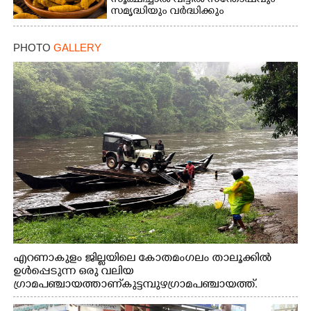
സൂക്ഷിച്ചാൽ വീട്ടിൽ സന്തോഷവും
സമൃദ്ധിയും വർദ്ധിക്കും
PHOTO
GALLERY
എറണാകുളം ജില്ലയിലെ കോതമംഗലം താലൂക്കിൽ
ഉൾപ്പെടുന്ന ഒരു വലിയ
ഗ്രാമപഞ്ചായത്താണ് കുട്ടമ്പുഴ ഗ്രാമ പഞ്ചായത്ത്.
ആദിവാസി ഊരുകളായ വെള്ളാരംകുത്ത്, കത്തിപ്പാറ,