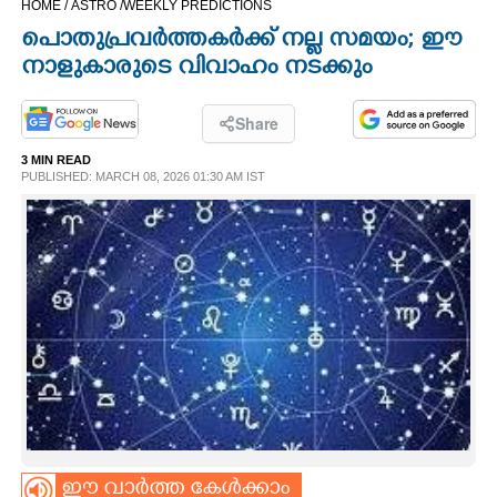
HOME /
ASTRO /
WEEKLY PREDICTIONS
CINEMA
പൊതുപ്രവർത്തകർക്ക് നല്ല സമയം; ഈ
നാളുകാരുടെ വിവാഹം നടക്കും
OPINION
Share
PHOTOS
3 MIN READ
PUBLISHED: MARCH 08, 2026 01:30 AM IST
LIFESTYLE
SPIRITUAL
INFO+
ART
ASTRO
ഈ വാർത്ത കേൾക്കാം