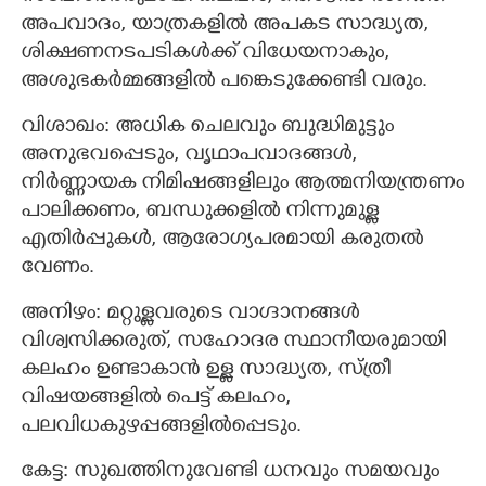
അപവാദം, ‍യാത്രകളിൽ അപകട സാദ്ധ്യത,
ശിക്ഷണനടപടികള്‍ക്ക് വിധേയനാകും,
അശുഭകര്‍മ്മങ്ങളില്‍ പങ്കെടുക്കേണ്ടി വരും.
വിശാഖം: അധിക ചെലവും ബുദ്ധിമുട്ടും
അനുഭവപ്പെടും, വൃഥാപവാദങ്ങൾ,
നിര്‍ണ്ണായക നിമിഷങ്ങളിലും ആത്മനിയന്ത്രണം
പാലിക്കണം, ബന്ധുക്കളില്‍ നിന്നുമുള്ള
എതിര്‍പ്പുകള്‍, ആരോഗ്യപരമായി കരുതല്‍
വേണം.
അനിഴം:‍ മറ്റുള്ളവരുടെ വാഗ്ദാനങ്ങള്‍
വിശ്വസിക്കരുത്, സഹോദര സ്ഥാനീയരുമായി
കലഹം ഉണ്ടാകാന്‍ ഉള്ള സാദ്ധ്യത, സ്ത്രീ
വിഷയങ്ങളില്‍ പെട്ട് കലഹം,
പലവിധകുഴപ്പങ്ങളില്‍പ്പെടും.
കേട്ട:‍ സുഖത്തിനുവേണ്ടി ധനവും സമയവും