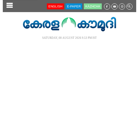
SECTIONS
ENGLISH
E-PAPER
KĀZHCHA
HOME
LATEST
SATURDAY, 08 AUGUST 2026 9.53 PM IST
AUDIO
NOTIFIED NEWS
POLL
KERALA
LOCAL
NEWS 360
CASE DIARY