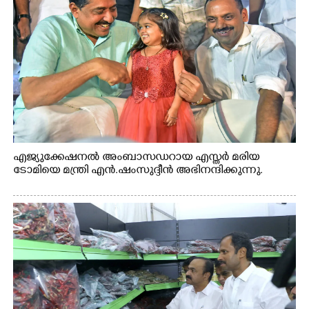
എജ്യുക്കേഷനൽ അംബാസഡറായ എസ്തർ മരിയ
ടോമിയെ മന്ത്രി എൻ.ഷംസുദ്ദീൻ അഭിനന്ദിക്കുന്നു.