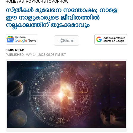
HOME /
ASTRO /
YOURS TOMORROW
CINEMA
സ്ത്രീകള്‍ മുഖേനെ സന്തോഷം; നാളെ
ഈ നാളുകാരുടെ ജീവിതത്തിൽ
OPINION
നല്ലകാലത്തിന് തുടക്കമാവും
PHOTOS
Share
3 MIN READ
PUBLISHED: MAY 14, 2026 06:05 PM IST
LIFESTYLE
SPIRITUAL
INFO+
ART
ASTRO