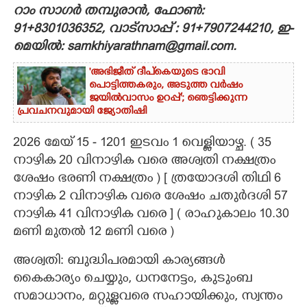
റാം സാഗർ തമ്പുരാൻ, ഫോൺ:
CARTOONS
91+8301036352, വാട്സാപ്പ് : 91+7907244210, ഇ-
മെയിൽ: samkhiyarathnam@gmail.com.
LITERATURE
'അഭിജീത് ദീപ്‌കെയുടെ ഭാവി
പൊട്ടിത്തകരും, അടുത്ത വർഷം
ജയിൽവാസം ഉറപ്പ്'; ഞെട്ടിക്കുന്ന
ZOOM
പ്രവചനവുമായി ജ്യോതിഷി
2026 മേയ് 15 - 1201 ഇടവം 1 വെള്ളിയാഴ്ച. ( 35
CONTACT US
നാഴിക 20 വിനാഴിക വരെ അശ്വതി നക്ഷത്രം
ശേഷം ഭരണി നക്ഷത്രം ) [ ത്രയോദശി തിഥി 6
നാഴിക 2 വിനാഴിക വരെ ശേഷം ചതുർദശി 57
നാഴിക 41 വിനാഴിക വരെ ] ( രാഹുകാലം 10.30
മണി മുതൽ 12 മണി വരെ )
അശ്വതി: ബുദ്ധിപരമായി കാര്യങ്ങൾ
കൈകാര്യം ചെയ്യും, ധനനേട്ടം, കുടുംബ
സമാധാനം, മറ്റുള്ളവരെ സഹായിക്കും, സ്വന്തം