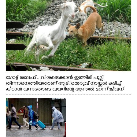
ഗോട്ട് ലൈഫ് ...വിശപ്പടക്കാൻ ഇത്തിരി പുല്ല്
തിന്നാനെത്തിയതാണ് ആട്. തെരുവ് നായ്ക്കൾ കടിച്ച്
കീറാൻ വന്നതോടെ വയറിന്റെ ആന്തൽ മറന്ന് ജീവന്
വേണ്ടിയായി ഓട്ടം. എറണാകുളം വാത്തുരുത്തിയിൽ
നിന്നുള്ള കാഴ്ച