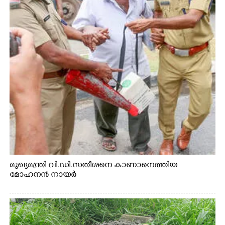
മുഖ്യമന്ത്രി വി.ഡി.സതീശനെ കാണാനെത്തിയ
മോഹനൻ നായർ