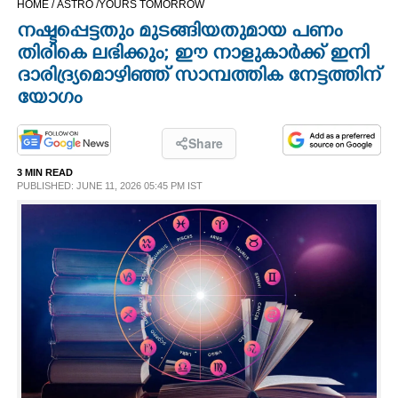
HOME /
ASTRO /
YOURS TOMORROW
CINEMA
നഷ്ടപ്പെട്ടതും മുടങ്ങിയതുമായ പണം
തിരികെ ലഭിക്കും; ഈ നാളുകാർക്ക് ഇനി
OPINION
ദാരിദ്ര്യമൊഴിഞ്ഞ് സാമ്പത്തിക നേട്ടത്തിന്
യോഗം
PHOTOS
Share
LIFESTYLE
3 MIN READ
PUBLISHED: JUNE 11, 2026 05:45 PM IST
SPIRITUAL
INFO+
ART
ASTRO