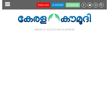
SECTIONS
ENGLISH
E-PAPER
KĀZHCHA
HOME
LATEST
FRIDAY, 07 AUGUST 2026 10.48 PM IST
AUDIO
NOTIFIED NEWS
POLL
KERALA
LOCAL
NEWS 360
CASE DIARY