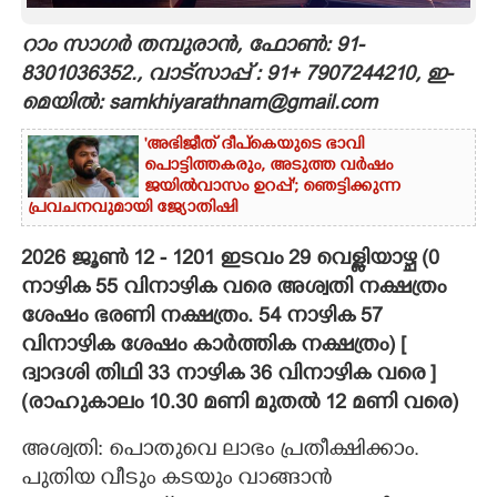
CARTOONS
റാം സാഗർ തമ്പുരാൻ, ഫോൺ: 91-
8301036352., വാട്സാപ്പ് : 91+ 7907244210, ഇ-
മെയിൽ: samkhiyarathnam@gmail.com
LITERATURE
'അഭിജീത് ദീപ്‌കെയുടെ ഭാവി
പൊട്ടിത്തകരും, അടുത്ത വർഷം
ZOOM
ജയിൽവാസം ഉറപ്പ്'; ഞെട്ടിക്കുന്ന
പ്രവചനവുമായി ജ്യോതിഷി
CONTACT US
2026 ജൂൺ 12 - 1201 ഇടവം 29 വെള്ളിയാഴ്ച (0
നാഴിക 55 വിനാഴിക വരെ അശ്വതി നക്ഷത്രം
ശേഷം ഭരണി നക്ഷത്രം. 54 നാഴിക 57
വിനാഴിക ശേഷം കാർത്തിക നക്ഷത്രം) [
ദ്വാദശി തിഥി 33 നാഴിക 36 വിനാഴിക വരെ ]
(രാഹുകാലം 10.30 മണി മുതൽ 12 മണി വരെ)
അശ്വതി: പൊതുവെ ലാഭം പ്രതീക്ഷിക്കാം.
പുതിയ വീടും കടയും വാങ്ങാൻ