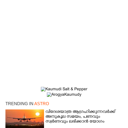
TRENDING IN
ASTRO
വിദേശയാത്ര ആഗ്രഹിക്കുന്നവർക്ക്
അനുകൂല സമയം,​ പണവും
സ്വർണവും ലഭിക്കാൻ യോഗം