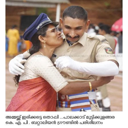
അമ്മയ്ക്ക് ഇരിക്കട്ടെ തൊപ്പി ...പാലക്കാട് മുട്ടിക്കുളങ്ങര
കെ. എ. പി . ബറ്റാലിയൻ ഗ്രൗണ്ടിൽ പരിശീലനം