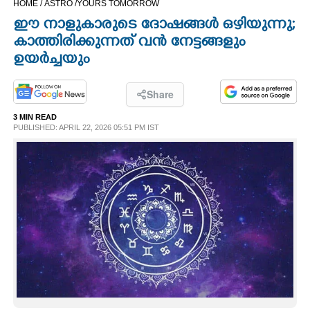
HOME /
ASTRO /
YOURS TOMORROW
CINEMA
ഈ നാളുകാരുടെ ദോഷങ്ങൾ ഒഴിയുന്നു;
കാത്തിരിക്കുന്നത് വൻ നേട്ടങ്ങളും
OPINION
ഉയർച്ചയും
PHOTOS
Share
3 MIN READ
PUBLISHED: APRIL 22, 2026 05:51 PM IST
LIFESTYLE
SPIRITUAL
INFO+
ART
ASTRO