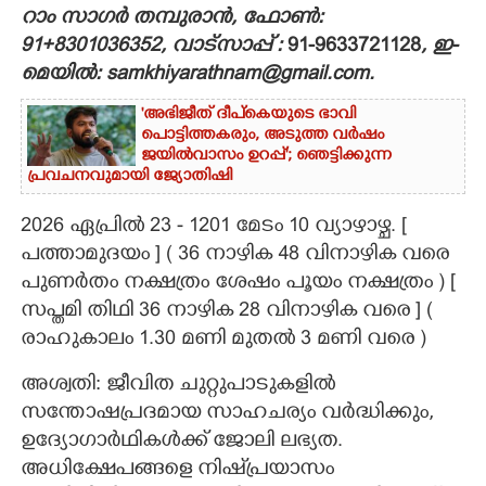
റാം സാഗർ തമ്പുരാൻ, ഫോൺ:
CARTOONS
91+8301036352, വാട്സാപ്പ് :
91-9633721128
, ഇ-
മെയിൽ: samkhiyarathnam@gmail.com.
LITERATURE
'അഭിജീത് ദീപ്‌കെയുടെ ഭാവി
പൊട്ടിത്തകരും, അടുത്ത വർഷം
ജയിൽവാസം ഉറപ്പ്'; ഞെട്ടിക്കുന്ന
ZOOM
പ്രവചനവുമായി ജ്യോതിഷി
2026 ഏപ്രിൽ 23 - 1201 മേടം 10 വ്യാഴാഴ്ച. [
CONTACT US
പത്താമുദയം ] ( 36 നാഴിക 48 വിനാഴിക വരെ
പുണർതം നക്ഷത്രം ശേഷം പൂയം നക്ഷത്രം ) [
സപ്തമി തിഥി 36 നാഴിക 28 വിനാഴിക വരെ ] (
രാഹുകാലം 1.30 മണി മുതൽ 3 മണി വരെ )
അശ്വതി: ജീവിത ചുറ്റുപാടുകളില്‍
സന്തോഷപ്രദമായ സാഹചര്യം വര്‍ദ്ധിക്കും,
ഉദ്യോഗാർഥികൾക്ക് ജോലി ലഭ്യത.
അധിക്ഷേപങ്ങളെ നിഷ്‌പ്രയാസം