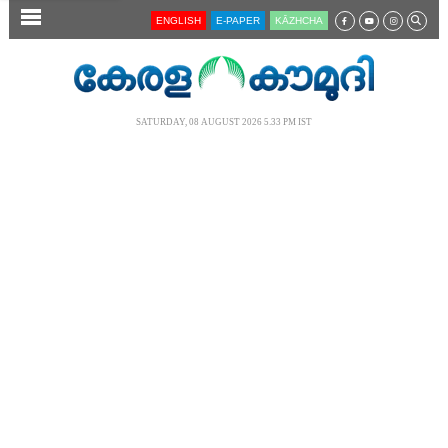
SECTIONS
ENGLISH
E-PAPER
KĀZHCHA
HOME
LATEST
SATURDAY, 08 AUGUST 2026 5.33 PM IST
AUDIO
NOTIFIED NEWS
POLL
KERALA
LOCAL
NEWS 360
CASE DIARY