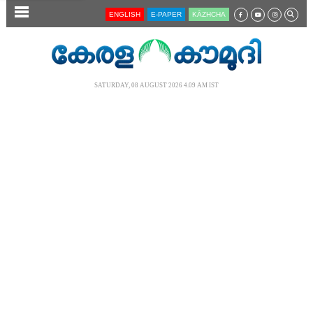
SECTIONS
ENGLISH
E-PAPER
KĀZHCHA
HOME
LATEST
SATURDAY, 08 AUGUST 2026 4.09 AM IST
AUDIO
NOTIFIED NEWS
POLL
KERALA
LOCAL
NEWS 360
CASE DIARY