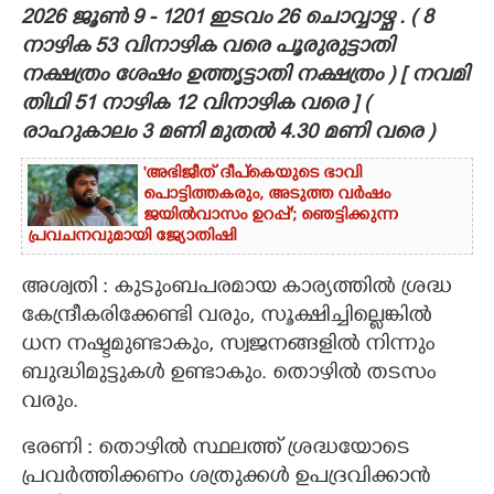
2026 ജൂൺ 9 - 1201 ഇടവം 26 ചൊവ്വാഴ്ച . ( 8
CARTOONS
നാഴിക 53 വിനാഴിക വരെ പൂരുരുട്ടാതി
നക്ഷത്രം ശേഷം ഉത്തൃട്ടാതി നക്ഷത്രം ) [ നവമി
തിഥി 51 നാഴിക 12 വിനാഴിക വരെ ] (
LITERATURE
രാഹുകാലം 3 മണി മുതൽ 4.30 മണി വരെ )
ZOOM
'അഭിജീത് ദീപ്‌കെയുടെ ഭാവി
പൊട്ടിത്തകരും, അടുത്ത വർഷം
ജയിൽവാസം ഉറപ്പ്'; ഞെട്ടിക്കുന്ന
CONTACT US
പ്രവചനവുമായി ജ്യോതിഷി
അശ്വതി : കുടുംബപരമായ കാര്യത്തിൽ ശ്രദ്ധ
കേന്ദ്രീകരിക്കേണ്ടി വരും, സൂക്ഷിച്ചില്ലെങ്കിൽ
ധന നഷ്ടമുണ്ടാകും, സ്വജനങ്ങളിൽ നിന്നും
ബുദ്ധിമുട്ടുകൾ ഉണ്ടാകും. തൊഴിൽ തടസം
വരും.
ഭരണി : തൊഴിൽ സ്ഥലത്ത് ശ്രദ്ധയോടെ
പ്രവർത്തിക്കണം ശത്രുക്കൾ ഉപദ്രവിക്കാൻ