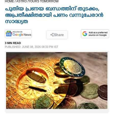
HOME /
ASTRO /
YOURS TOMORROW
CINEMA
പുതിയ പ്രണയ ബന്ധത്തിന് തുടക്കം,​
അപ്രതീക്ഷിതമായി പണം വന്നുചേരാൻ
OPINION
സാദ്ധ്യത
PHOTOS
Share
3 MIN READ
PUBLISHED: JUNE 08, 2026 08:33 PM IST
LIFESTYLE
SPIRITUAL
INFO+
ART
ASTRO