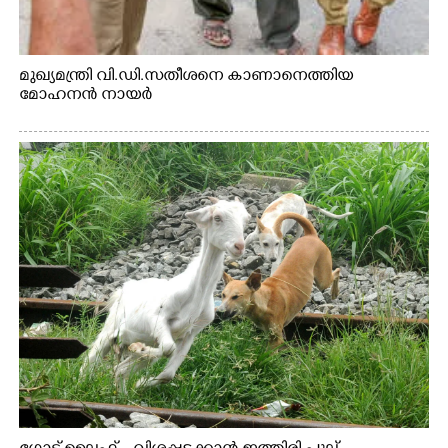
മുഖ്യമന്ത്രി വി.ഡി.സതീശനെ കാണാനെത്തിയ
മോഹനൻ നായർ