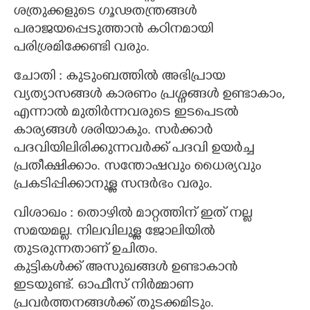
ശത്രുക്കളുടെ ഗൂഢതന്ത്രങ്ങൾ
പരാജയപ്പെടുത്താൻ കഠിനമായി
പരിശ്രമിക്കേണ്ടി വരും.
ചോതി : കുടുംബത്തിൽ അഭിപ്രായ
വ്യത്യാസങ്ങൾ കാരണം പ്രശ്നങ്ങൾ ഉണ്ടാകാം,
എന്നാൽ മുതിർന്നവരുടെ ഇടപെടൽ
കാര്യങ്ങൾ ശരിയാകും. സർക്കാർ
പദവിയിലിരിക്കുന്നവർക്ക് പദവി ഉയർച്ച
പ്രതീക്ഷിക്കാം. സന്തോഷവും ധൈര്യവും
പ്രകടിപ്പിക്കാനുള്ള സന്ദർഭം വരും.
വിശാഖം : തൊഴിൽ മാറ്റത്തിന് ഇത് നല്ല
സമയമല്ല. നിലവിലുള്ള ജോലിയിൽ
തുടരുന്നതാണ് ഉചിതം.
കുട്ടികൾക്ക് അസുഖങ്ങൾ ഉണ്ടാകാൻ
ഇടയുണ്ട്. ഓഫീസ് നിർമ്മാണ
പ്രവർത്തനങ്ങൾക്ക് തുടക്കമിടും.