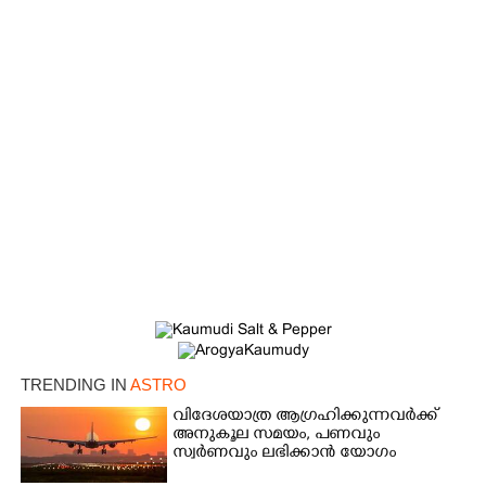
TRENDING IN
ASTRO
വിദേശയാത്ര ആഗ്രഹിക്കുന്നവർക്ക്
അനുകൂല സമയം,​ പണവും
സ്വർണവും ലഭിക്കാൻ യോഗം