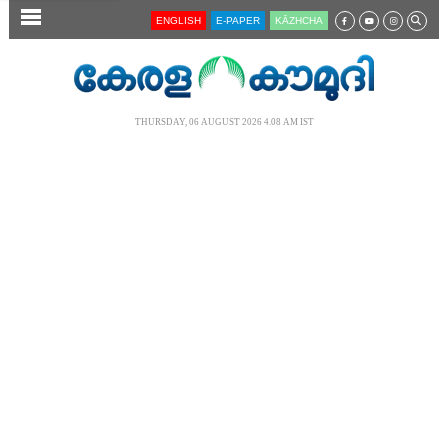
SECTIONS
ENGLISH
E-PAPER
KĀZHCHA
HOME
LATEST
THURSDAY, 06 AUGUST 2026 4.08 AM IST
AUDIO
NOTIFIED NEWS
POLL
KERALA
LOCAL
NEWS 360
CASE DIARY