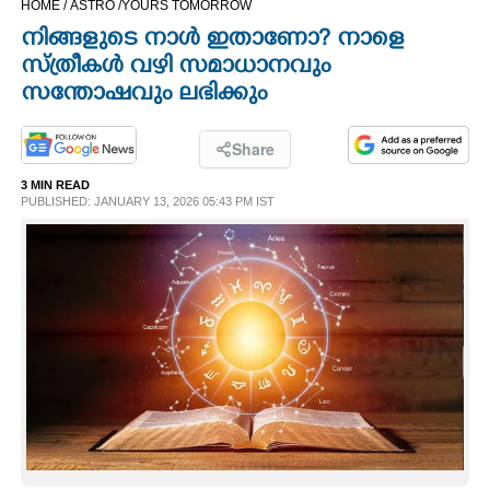
HOME /
ASTRO /
YOURS TOMORROW
CINEMA
നിങ്ങളുടെ നാൾ ഇതാണോ? നാളെ
സ്ത്രീകൾ വഴി സമാധാനവും
OPINION
സന്തോഷവും ലഭിക്കും
PHOTOS
Share
3 MIN READ
PUBLISHED: JANUARY 13, 2026 05:43 PM IST
LIFESTYLE
SPIRITUAL
INFO+
ART
ASTRO