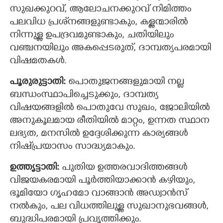
സുഖക്കുറവ്, ആലോചനക്കുറവ് നിമിത്തം
പലവിധ പ്രശ്‌നങ്ങളുണ്ടാകും, കള്ളന്മാരിൽ
നിന്നുള്ള ഉപദ്രവമുണ്ടാകും, ചതിയിലും
വഞ്ചനയിലും അകപ്പെടരുത്, ദാമ്പത്യപരമായി
×
Share this link
വിഷമതകള്‍.
പൂരുരുട്ടാതി:
പൊതുജനങ്ങളുമായി നല്ല
ബന്ധംസ്ഥാപിച്ചെടുക്കും, ദാമ്പത്യ
വിഷയങ്ങളില്‍ പൊതുവേ സുഖം, ജോലിയില്‍
Copy Link
അനുകൂലമായ രീതിയില്‍ മാറ്റം, ഉന്നത സ്ഥാന
ലഭ്യത, മനസില്‍ ഉദ്ദേശിക്കുന്ന കാര്യങ്ങള്‍
നിഷ്‌പ്രയാസം സാദ്ധ്യമാകും.
ഉത്തൃട്ടാതി:
പുതിയ ഉത്തരവാദിത്തങ്ങൾ‍
വിജയകരമായി പൂര്‍ത്തിയാക്കാന്‍ കഴിയും,
ഭൂമിയോ ഗൃഹമോ വാങ്ങാൻ അഡ്വാൻസ്
നൽകും, പല വിധത്തിലുള്ള സുഖാനുഭവങ്ങൾ,
ബുദ്ധിപരമായി പ്രവൃത്തിക്കും.