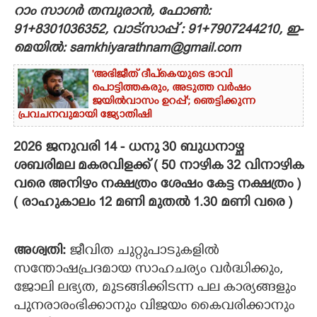
റാം സാഗർ തമ്പുരാൻ, ഫോൺ:
CARTOONS
91+8301036352, വാട്സാപ്പ് : 91+7907244210, ഇ-
മെയിൽ: samkhiyarathnam@gmail.com
LITERATURE
'അഭിജീത് ദീപ്‌കെയുടെ ഭാവി
പൊട്ടിത്തകരും, അടുത്ത വർഷം
ജയിൽവാസം ഉറപ്പ്'; ഞെട്ടിക്കുന്ന
ZOOM
പ്രവചനവുമായി ജ്യോതിഷി
2026 ജനുവരി 14 - ധനു 30 ബുധനാഴ്ച
CONTACT US
ശബരിമല മകരവിളക്ക് ( 50 നാഴിക 32 വിനാഴിക
വരെ അനിഴം നക്ഷത്രം ശേഷം കേട്ട നക്ഷത്രം )
( രാഹുകാലം 12 മണി മുതൽ 1.30 മണി വരെ )
അശ്വതി:
ജീവിത ചുറ്റുപാടുകളില്‍
സന്തോഷപ്രദമായ സാഹചര്യം വര്‍ദ്ധിക്കും,
ജോലി ലഭ്യത, മുടങ്ങിക്കിടന്ന പല കാര്യങ്ങളും
പുനരാരംഭിക്കാനും വിജയം കൈവരിക്കാനും