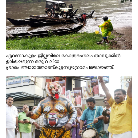
എറണാകുളം ജില്ലയിലെ കോതമംഗലം താലൂക്കിൽ
ഉൾപ്പെടുന്ന ഒരു വലിയ
ഗ്രാമപഞ്ചായത്താണ് കുട്ടമ്പുഴ ഗ്രാമ പഞ്ചായത്ത്.
ആദിവാസി ഊരുകളായ വെള്ളാരംകുത്ത്, കത്തിപ്പാറ,
ഉറിയംപെട്ടി, തേക്കല്ല്, വെട്ടിക്കല്ല്, മഞ്ചപ്പാറ എന്നീ ആറു
സ്ഥലങ്ങളിലേക്കുള്ള പ്രധാന സഞ്ചാര മാർഗമാണ് ഈ
കാണുന്ന കടത്ത് വള്ളം