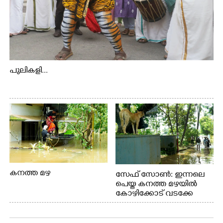
പുലികളി...
കനത്ത മഴ
സേഫ് സോൺ: ഇന്നലെ
പെയ്ത കനത്ത മഴയിൽ
കോഴിക്കോട് വടക്കേ
വയലിൽ വെള്ളം
കയറിയതിനെ തുടർന്ന്
വീട്ടുസാധനങ്ങളുമായി