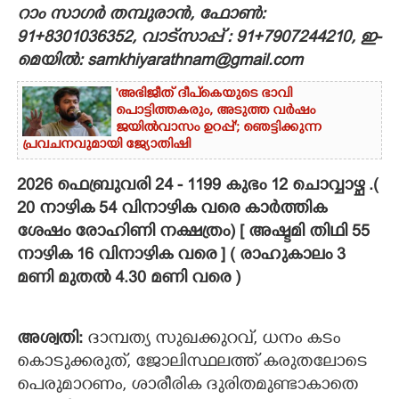
റാം സാഗർ തമ്പുരാൻ, ഫോൺ:
CARTOONS
91+8301036352, വാട്സാപ്പ് : 91+7907244210, ഇ-
മെയിൽ: samkhiyarathnam@gmail.com
LITERATURE
'അഭിജീത് ദീപ്‌കെയുടെ ഭാവി
പൊട്ടിത്തകരും, അടുത്ത വർഷം
ജയിൽവാസം ഉറപ്പ്'; ഞെട്ടിക്കുന്ന
ZOOM
പ്രവചനവുമായി ജ്യോതിഷി
2026 ഫെബ്രുവരി 24 - 1199 കുഭം 12 ചൊവ്വാഴ്ച .(
CONTACT US
20 നാഴിക 54 വിനാഴിക വരെ കാർത്തിക
ശേഷം രോഹിണി നക്ഷത്രം) [ അഷ്ടമി തിഥി 55
നാഴിക 16 വിനാഴിക വരെ ] ( രാഹുകാലം 3
മണി മുതൽ 4.30 മണി വരെ )
അശ്വതി:
ദാമ്പത്യ സുഖക്കുറവ്, ധനം കടം
കൊടുക്കരുത്, ജോലിസ്ഥലത്ത് കരുതലോടെ
പെരുമാറണം, ശാരീരിക ദുരിതമുണ്ടാകാതെ