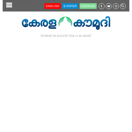
SECTIONS
ENGLISH
E-PAPER
KĀZHCHA
HOME
LATEST
SUNDAY, 09 AUGUST 2026 11.46 AM IST
AUDIO
NOTIFIED NEWS
POLL
KERALA
LOCAL
NEWS 360
CASE DIARY