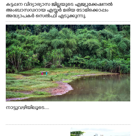
കട്ടപ്പന വിദ്യാഭ്യാസ ജില്ലയുടെ എജ്യുക്കേഷനൽ
അംബാസഡറായ എസ്തർ മരിയ ടോമിക്കൊപ്പം
അദ്ധ്യാപകർ സെൽഫി എടുക്കുന്നു.
നാട്ടുവഴിയിലൂടെ....