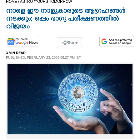
HOME /
ASTRO /
YOURS TOMORROW
CINEMA
നാളെ ഈ നാളുകാരുടെ ആഗ്രഹങ്ങൾ
നടക്കും; ഒപ്പം ഭാഗ്യ പരീക്ഷണത്തില്‍
OPINION
വിജയം
PHOTOS
Share
3 MIN READ
PUBLISHED: FEBRUARY 23, 2026 05:27 PM IST
LIFESTYLE
SPIRITUAL
INFO+
ART
ASTRO