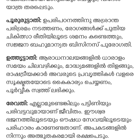
യാത്ര തരപ്പെടും.
പൂരുരുട്ടാതി:
ഉപരിപഠനത്തിനു അശ്രാന്ത
പരിശ്രമം നടത്തണം, രോഗങ്ങള്‍ക്ക് പുതിയ
ചികിത്സാ രീതിയിലൂടെ ശമനം കണ്ടെത്തും,
സജ്ജന ബഹുമാന്യത ബിസിനസ് പുരോഗതി.
ഉത്തൃട്ടാതി:
ആരാധനാലയങ്ങളില്‍ ധാരാളം
×
Share this link
സമയം ചിലവഴിക്കും, മാദ്ധ്യമങ്ങളില്‍ തിളങ്ങും,
രാഷട്രീയക്കാര്‍ അവരുടെ പ്രവൃത്തികൾ വളരെ
സൂക്ഷ്മതയോടെ കൈകാര്യം ചെയ്യണം,
പൂർവ്വീക സ്വത്ത് ലഭിക്കും.
Copy Link
രേവതി:
എല്ലാമുണ്ടെങ്കിലും പട്ടിണിയും
പരിവട്ടവുമായാണ് ജീവിതം. ഈശ്വര
ഭജനത്തിലൂടെയും ഔഷധ സേവയിലൂടെയും
പരിഹാരം കാണേണ്ടതാണ്. അപകടങ്ങളില്‍
നിന്നും അത്ഭുതകരമായി രക്ഷപെടും.