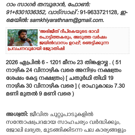
റാം സാഗർ തമ്പുരാൻ, ഫോൺ:
CARTOONS
91+8301036352, വാട്സാപ്പ് :
91-9633721128
, ഇ-
മെയിൽ: samkhiyarathnam@gmail.com.
LITERATURE
'അഭിജീത് ദീപ്‌കെയുടെ ഭാവി
പൊട്ടിത്തകരും, അടുത്ത വർഷം
ജയിൽവാസം ഉറപ്പ്'; ഞെട്ടിക്കുന്ന
ZOOM
പ്രവചനവുമായി ജ്യോതിഷി
2026 ഏപ്രിൽ 6 - 1201 മീനം 23 തിങ്കളാഴ്ച . ( 51
CONTACT US
നാഴിക 24 വിനാഴിക വരെ അനിഴം നക്ഷത്രം
ശേഷം കേട്ട നക്ഷത്രം) [ ചതുർഥി തിഥി 19
നാഴിക 30 വിനാഴിക വരെ ] ( രാഹുകാലം 7.30
മണി മുതൽ 9 മണി വരെ )
അശ്വതി:
ജീവിത ചുറ്റുപാടുകളില്‍
സന്തോഷപ്രദമായ സാഹചര്യം വര്‍ദ്ധിക്കും,
ജോലി ലഭ്യത, മുടങ്ങിക്കിടന്ന പല കാര്യങ്ങളും