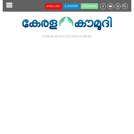
SECTIONS
ENGLISH
E-PAPER
KĀZHCHA
HOME
LATEST
SUNDAY, 09 AUGUST 2026 9.13 PM IST
AUDIO
NOTIFIED NEWS
POLL
KERALA
LOCAL
NEWS 360
CASE DIARY