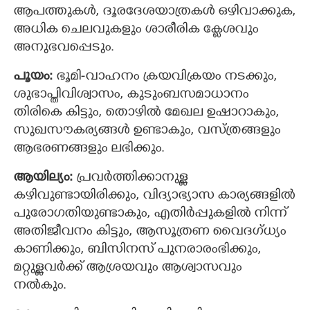
ആപത്തുകൾ, ദൂരദേശയാത്രകൾ ഒഴിവാക്കുക,
അധിക ചെലവുകളും ശാരീരിക ക്ലേശവും
അനുഭവപ്പെടും.
പൂയം:
ഭൂമി-വാഹനം ക്രയവിക്രയം നടക്കും,
ശുഭാപ്തിവിശ്വാസം, കുടുംബസമാധാനം
തിരികെ കിട്ടും, തൊഴില്‍ മേഖല ഉഷാറാകും,
സുഖസൗകര്യങ്ങൾ ഉണ്ടാകും, വസ്ത്രങ്ങളും
ആഭരണങ്ങളും ലഭിക്കും.
ആയില്യം:
പ്രവര്‍ത്തിക്കാനുള്ള
കഴിവുണ്ടായിരിക്കും, വിദ്യാഭ്യാസ കാര്യങ്ങളിൽ
പുരോഗതിയുണ്ടാകും, എതിർപ്പുകളിൽ നിന്ന്
അതിജീവനം കിട്ടും, ആസൂത്രണ വൈദഗ്ധ്യം
കാണിക്കും, ബിസിനസ് പുനരാരംഭിക്കും,
മറ്റുള്ളവർക്ക് ആശ്രയവും ആശ്വാസവും
നൽകും.