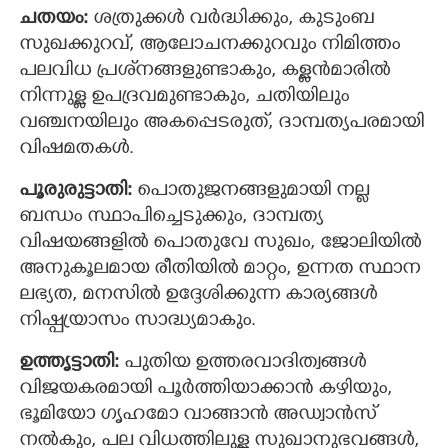
ചതയം:
ശത്രുക്കൾ വര്‍ദ്ധിക്കും, കുടുംബ
സുഖക്കുറവ്, ആലോചനക്കുറവും നിമിത്തം
×
Share this link
പലവിധ പ്രശ്‌നങ്ങളുണ്ടാകും, കള്ളൻമാരിൽ
നിന്നുള്ള ഉപദ്രവമുണ്ടാകും, ചതിയിലും
വഞ്ചനയിലും അകപ്പെടരുത്, ദാമ്പത്യപരമായി
വിഷമതകള്‍.
Copy Link
പൂരുരുട്ടാതി:
പൊതുജനങ്ങളുമായി നല്ല
ബന്ധം സ്ഥാപിച്ചെടുക്കും, ദാമ്പത്യ
വിഷയങ്ങളില്‍ പൊതുവേ സുഖം, ജോലിയില്‍
അനുകൂലമായ രീതിയില്‍ മാറ്റം, ഉന്നത സ്ഥാന
ലഭ്യത, മനസില്‍ ഉദ്ദേശിക്കുന്ന കാര്യങ്ങള്‍
നിഷ്പ്രയാസം സാദ്ധ്യമാകും.
ഉത്തൃട്ടാതി:
പുതിയ ഉത്തരവാദിത്വങ്ങൾ
വിജയകരമായി പൂര്‍ത്തിയാക്കാന്‍ കഴിയും,
ഭൂമിയോ ഗൃഹമോ വാങ്ങാൻ അഡ്വാൻസ്
നൽകും, പല വിധത്തിലുള്ള സുഖാനുഭവങ്ങൾ,