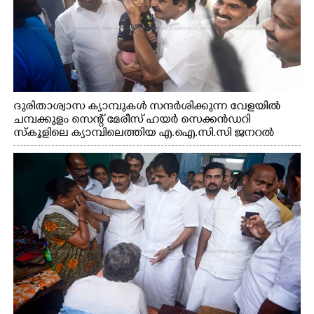
ദുരിതാശ്വാസ ക്യാമ്പുകൾ സന്ദർശിക്കുന്ന വേളയിൽ
ചമ്പക്കുളം സെന്റ് മേരീസ് ഹയർ സെക്കൻഡറി
സ്കൂളിലെ ക്യാമ്പിലെത്തിയ എ.ഐ.സി.സി ജനറൽ
സെക്രട്ടറി കെ.സി വേണുഗോപാൽ എം.പി കുരുന്നിനെ
എടുത്ത് ലാളിച്ചപ്പോൾ. സഹകരണ-എക്സൈസ്
വകുപ്പ് മന്ത്രി എം. ലിജു, കൃഷിവകുപ്പ് മന്ത്രി ടി. സിദ്ദിഖ്,
റെജി ചെറിയാൻ എം. എൽ. എ എന്നിവർ സമീപം