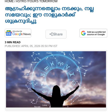
HOME /
ASTRO /
YOURS TOMORROW
CINEMA
ആഗ്രഹിക്കുന്നതെല്ലാം നടക്കും, നല്ല
സമയവും; ഈ നാളുകാർക്ക്
OPINION
ശുക്രനുദിച്ചു
PHOTOS
Share
3 MIN READ
PUBLISHED: APRIL 05, 2026 05:50 PM IST
LIFESTYLE
SPIRITUAL
INFO+
ART
ASTRO