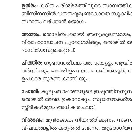
ഉത്രം:
കഠിന പരിശ്രമത്തിലൂടെ സാമ്പത്തികന
ബിസിനസില്‍ ധനനഷ്ടമുണ്ടാകാതെ സൂക്ഷിക്കണം
സ്ഥാനം ലഭിക്കാന്‍ യോഗം.
ഈ നാളുകാർക്ക
വഴിയും പണം എ
അത്തം:
തൊഴില്‍പരമായി അനുകൂലസമയം, പലവ
വിവാഹാലോചന പുരോഗമിക്കും, തൊഴില്‍ മ
ദാമ്പത്യസുഖക്കുറവ്.
ചിത്തിര:
ഗൃഹാന്തരീക്ഷം അസംതൃപ്തം ആയിരിക്
വർദ്ധിക്കും, ലഹരി ഉപയോഗം ഒഴിവാക്കുക, വ
ഉപകാര സ്മരണ കാണിക്കും.
ചോതി:
കുടുംബാംഗങ്ങളുടെ ഇഷ്ടത്തിനനുസരിച്ച്
തൊഴില്‍ മേഖല ഉഷാറാകും, സുഖസൗകര്യങ്ങള്‍ വര
സ്ത്രീകള്‍മൂലം അധിക ചെലവ്.
വിശാഖം:
മുന്‍കോപം നിയന്ത്രിക്കണം. സംസ
വിഷയങ്ങളില്‍ കരുതല്‍ വേണം. ആരോഗ്യസ്