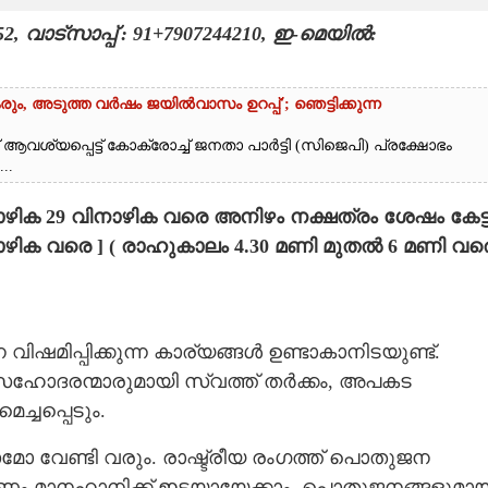
വാട്സാപ്പ് : 91+7907244210, ഇ-മെയിൽ:
രും, അടുത്ത വർഷം ജയിൽവാസം ഉറപ്പ്'; ഞെട്ടിക്കുന്ന
 ആവശ്യപ്പെട്ട് കോക്രോച്ച് ജനതാ പാർട്ടി (സിജെപി) പ്രക്ഷോഭം
..
2 നാഴിക 29 വിനാഴിക വരെ അനിഴം നക്ഷത്രം ശേഷം കേട്
ിനാഴിക വരെ ] ( രാഹുകാലം 4.30 മണി മുതൽ 6 മണി വര
ിഷമിപ്പിക്കുന്ന കാര്യങ്ങൾ ഉണ്ടാകാനിടയുണ്ട്.
ം. സഹോദരന്മാരുമായി സ്വത്ത് തര്‍ക്കം, അപകട
്ചപ്പെടും.
ണ്ടി വരും. രാഷ്ട്രീയ രംഗത്ത് പൊതുജന
ാരണം മാനഹാനിക്ക് ഇടയായേക്കാം, പൊതുജനങ്ങളുമായ