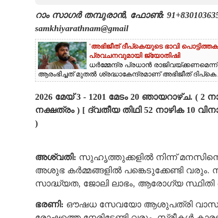
റാം സാഗർ തമ്പുരാൻ, ഫോൺ: 91+8301036352, 
CARTOONS
samkhiyarathnam@gmail
LITERATURE
'അഭിജീത് ദീപ്‌കെയുടെ ഭാവി പൊട്ടിത്തക
പ്രവചനവുമായി ജ്യോതിഷി
ധർമ്മേന്ദ്ര പ്രധാൻ രാജിവയ്ക്കണമെന്ന്
ZOOM
ആരംഭിച്ചത് മുതൽ ശ്രദ്ധാകേന്ദ്രമാണ് അഭിജീത് ദിപ്‌കെ..
2026 മേയ് 3 - 1201 മേടം 20 ഞായറാഴ്ച. ( 
CONTACT US
നക്ഷത്രം ) [ ദ്വതീയ തിഥി 52 നാഴിക 10 വ
)
അശ്വതി:
സുഹൃത്തുക്കളിൽ നിന്ന് മനസിനെ വ
അശുഭ കര്‍മ്മങ്ങളില്‍ പങ്കെടുക്കേണ്ടി വരു
സാദ്ധ്യത, ജോലി ലാഭം, ആരോഗ്യ സ്ഥിതി മെച
ഭരണി:
ഔഷധ സേവയോ ആശുപത്രി വാസമോ വേ
രോഷത്തെ നേരിടേണ്ടി വരും, സ്ത്രീകള്‍ ക