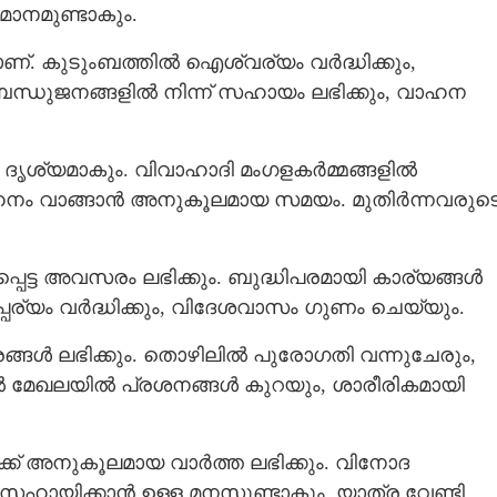
ാനമുണ്ടാകും.
ാണ്. കുടുംബത്തില്‍ ഐശ്വര്യം വർദ്ധിക്കും,
ബന്ധുജനങ്ങളില്‍ നിന്ന് സഹായം ലഭിക്കും, വാഹന
ൃശ്യമാകും. വിവാഹാദി മംഗളകര്‍മ്മങ്ങളിൽ
വാഹനം വാങ്ങാന്‍ അനുകൂലമായ സമയം. മുതിര്‍ന്നവരുട
ചപ്പെട്ട അവസരം ലഭിക്കും. ബുദ്ധിപരമായി കാര്യങ്ങള്‍
‍പ്പര്യം വർദ്ധിക്കും, വിദേശവാസം ഗുണം ചെയ്യും.
്ങള്‍ ലഭിക്കും. തൊഴിലിൽ പുരോഗതി വന്നുചേരും,
്‍ മേഖലയില്‍ പ്രശനങ്ങൾ കുറയും, ശാരീരികമായി
വർക്ക് അനുകൂലമായ വാർത്ത ലഭിക്കും. വിനോദ
ായിക്കാന്‍ ഉള്ള മനസുണ്ടാകും. യാത്ര വേണ്ടി