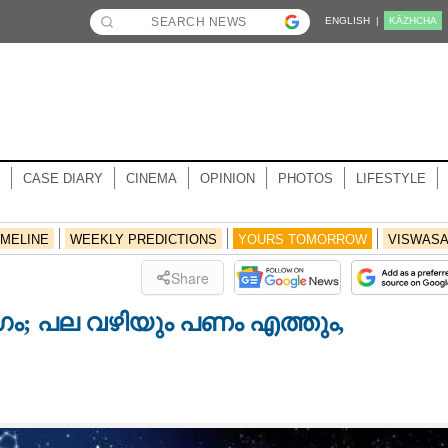
ENGLISH |
KĀZHCHA
CASE DIARY
CINEMA
OPINION
PHOTOS
LIFESTYLE
IMELINE
WEEKLY PREDICTIONS
YOURS TOMORROW
VISWAS
Share
; പല വഴിയും പണം എത്തും,