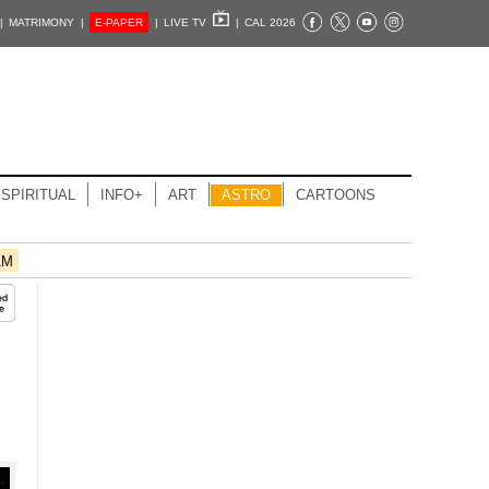
|
MATRIMONY |
E-PAPER
|
LIVE TV
|
CAL 2026
SPIRITUAL
INFO+
ART
ASTRO
CARTOONS
AM