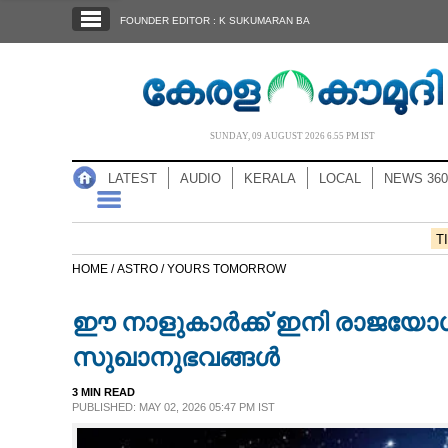
SECTIONS
FOUNDER EDITOR : K SUKUMARAN BA
HOME
LATEST
AUDIO
SUNDAY, 09 AUGUST 2026 6.55 PM IST
NOTIFIED NEWS
LATEST
AUDIO
KERALA
LOCAL
NEWS 360
POLL
KERALA
T
HOME /
ASTRO /
YOURS TOMORROW
LOCAL
ഈ നാളുകാർക്ക് ഇനി രാജയോഗം
NEWS 360
സുഖാനുഭവങ്ങൾ
3 MIN READ
CASE DIARY
PUBLISHED: MAY 02, 2026 05:47 PM IST