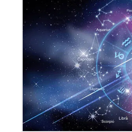
CINEMA
OPINION
PHOTOS
LIFESTYLE
SPIRITUAL
INFO+
ART
ASTRO