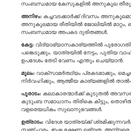
സംബന്ധമായ കേസുകളില്‍ അനുകൂല തീരുമ
അനിഴം:
കച്ചവടക്കാര്‍ക്ക് ദിവസം അനുകൂലമ
അനുകൂലമായ രീതിയില്‍ ജോലിയില്‍ മാറ്റം, 
സംബന്ധമായ അപകട ദുരിതങ്ങള്‍.
കേട്ട:
വിദ്യാഭ്യാസകാര്യത്തിൽ പുരോഗതി ദ
പങ്കെടുക്കും. യാത്രയില്‍ നേട്ടം, പുതിയ 
ഉപദേശം തേടി വേണം എന്തും ചെയ്യാൻ.
മൂലം:
വാക്‌സാമര്‍ത്ഥ്യം പ്രകടമാക്കും, മെച്
നിര്‍വഹിക്കും, ആത്മീയ കാര്യങ്ങളില്‍ താല്
പൂരാടം:
കലാകാരന്മാര്‍ക്ക് കൂടുതൽ അവസരങ
കുടുംബ സമാധാനം തിരികെ കിട്ടും, തൊഴില
വളരെയധികം സുഖാനുഭവങ്ങള്‍.
ഉത്രാടം:
വിദേശ യാത്രയ്ക്ക് ശ്രമിക്കുന്ന
സഞ്ചാരം, ഇഷ്ട ഭക്ഷണ ലഭ്യത. അന്യരെ സഹ