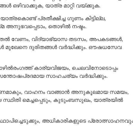
‍ ഒഴിവാക്കുക, യാത്ര മാറ്റി വയ്ക്കുക.
ാത്രകൊണ്ട് പ്രതീക്ഷിച്ച ഗുണം കിട്ടില്ല,
മ അനുഭവപ്പെടാം, തൊഴില്‍ നഷ്ടം​.
ല്‍ വേണം, വി​ദ്യാ​ഭ്യാസ ത​ട​സം, അപകടങ്ങള്‍,
 മുഖേനെ ദുരിതങ്ങള്‍ വര്‍ദ്ധിക്കും. ഔഷധസേവ
ഴിൽരംഗത്ത് കാര്യവിജയം, ചെലവിനോടൊപ്പം
്‍ സന്തോഷപ്രദമായ സാഹചര്യം വര്‍ദ്ധിക്കും.
്‍ണമാകും, വാഹനം വാങ്ങാന്‍ അനുകൂലമായ സമയം,
 സ്ഥിതി മെച്ചപ്പെടും, കുടുംബസുഖം, യാത്രയില്‍
ഥാപിച്ചെടുക്കും, അധികാരികളുടെ പ്രോത്സാഹനവു