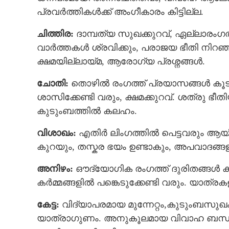
പ്രവര്‍ത്തികള്‍ക്ക് അംഗീകാരം കിട്ടില്ല.
ചിത്തിര:
ദാമ്പത്യ സുഖക്കുറവ്, ഏല്ലാരംഗത്ത
ഈ നാളുകാർക്ക
വാര്‍ത്തകള്‍ ശ്രവിക്കും, പരാജയ ഭീതി നിറഞ
രാജയോഗം; പേരു
ക്ഷമയില്ലായ്മ, ആരോഗ്യ പ്രശ്നങ്ങൾ.
ആഗ്രഹസാഫല്
ചോതി:
തൊഴില്‍ രംഗത്ത് പ്രയാസങ്ങള്‍ കൂട
ശാസിക്കേണ്ടി വരും, ക്ഷമക്കുറവ്. ശത്രു 
കുടുംബത്തില്‍ കലഹം.
വിശാഖം:
എതിർ ലിംഗത്തിൽ പെട്ടവരും ആയി
കുറയും, തസ്കര ഭയം ഉണ്ടാകും, അപവാദങ്ങളി
അനിഴം:
ഔദ്യോഗിക രംഗത്ത് ദുരിതങ്ങള്‍ 
കര്‍മ്മങ്ങളില്‍ പങ്കെടുക്കേണ്ടി വരും. യാത
കേട്ട:
വിദ്യാപരമായ മുന്നേറ്റം,കുടുംബസുഖം,
യാത്രാഗുണം. അനുകൂലമായ വിവാഹ ബന്ധം കിട്