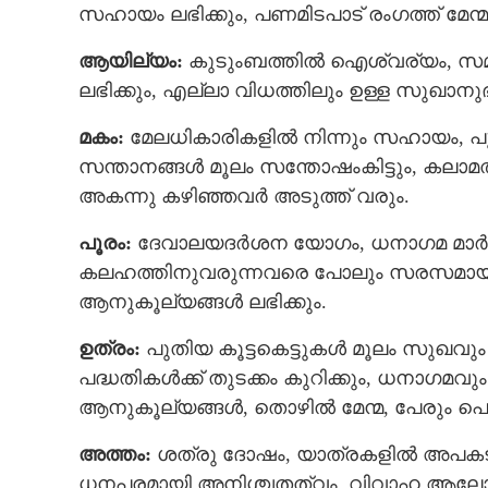
സഹായം ലഭിക്കും, പണമിടപാട് രംഗത്ത് മേന്
ആയില്യം:
കുടുംബത്തില്‍ ഐശ്വര്യം, സമ
ലഭിക്കും, എല്ലാ വിധത്തിലും ഉള്ള സുഖാനുഭവങ
മകം:
മേലധികാരികളിൽ നിന്നും സഹായം, പുണ
സന്താനങ്ങള്‍ മൂലം സന്തോഷംകിട്ടും, കലാമത്
അകന്നു കഴിഞ്ഞവര്‍ അടുത്ത് വരും.
പൂരം:
ദേവാലയദര്‍ശന യോഗം, ധനാഗമ മാര്‍ഗങ്ങള
കലഹത്തിനുവരുന്നവരെ പോലും സരസമായി 
ആനുകൂല്യങ്ങള്‍ ലഭിക്കും.
ഉത്രം:
പുതിയ കൂട്ടകെട്ടുകൾ മൂലം സുഖവ
പദ്ധതികള്‍ക്ക് തുടക്കം കുറിക്കും, ധനാഗമവു
ആനുകൂല്യങ്ങൾ, തൊഴില്‍ മേന്മ, പേരും പെ
അത്തം:
ശത്രു ദോഷം, യാത്രകളില്‍ അപകട സ
ധനപരമായി അനിശ്ചതത്വം, വിവാഹ ആലോചന