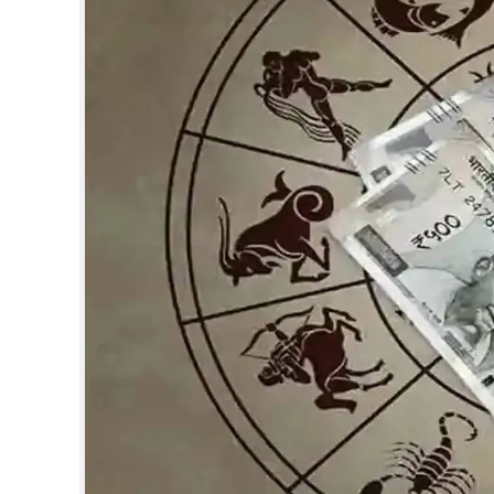
CINEMA
OPINION
PHOTOS
LIFESTYLE
SPIRITUAL
INFO+
ART
ASTRO