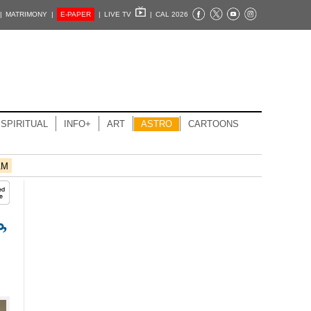
|
MATRIMONY |
E-PAPER
|
LIVE TV
|
CAL 2026
SPIRITUAL
INFO+
ART
ASTRO
CARTOONS
AM
,