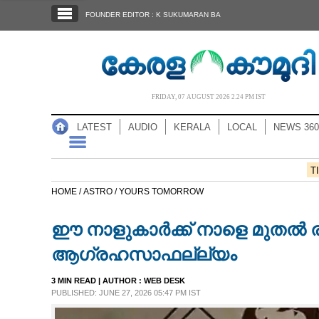
SECTIONS
FOUNDER EDITOR : K SUKUMARAN BA
HOME
LATEST
AUDIO
FRIDAY, 07 AUGUST 2026 2.24 PM IST
NOTIFIED NEWS
LATEST
AUDIO
KERALA
LOCAL
NEWS 360
POLL
KERALA
T
HOME /
ASTRO /
YOURS TOMORROW
LOCAL
ഈ നാളുകാർക്ക് നാളെ മുതൽ ര
NEWS 360
ആഗ്രഹസാഫല്ല്യം
3 MIN READ
| AUTHOR :
WEB DESK
CASE DIARY
PUBLISHED: JUNE 27, 2026 05:47 PM IST