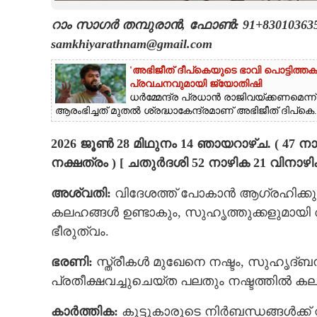
റാം സാഗർ തമ്പുരാൻ, ഫോൺ: 91+8301036352, 
CARTOONS
samkhiyarathnam@gmail.com
LITERATURE
'അഭിജീത് ദീപ്‌കെയുടെ ഭാവി പൊട്ടിത്തക
പ്രവചനവുമായി ജ്യോതിഷി
ധർമ്മേന്ദ്ര പ്രധാൻ രാജിവയ്ക്കണമെന്ന്
ZOOM
ആരംഭിച്ചത് മുതൽ ശ്രദ്ധാകേന്ദ്രമാണ് അഭിജീത് ദിപ്‌കെ..
2026 ജൂൺ 28 മിഥുനം 14 ഞായറാഴ്ച. ( 47 ന
CONTACT US
നക്ഷത്രം ) [ ചതുർദശി 52 നാഴിക 21 വിനാഴ
അശ്വതി:
വിദേശത്ത് പോകാന്‍ ആഗ്രഹിക്കുന
കലഹങ്ങൾ ഉണ്ടാകും, സുഹൃത്തുക്കളുമായി അ
ഭീരുത്വം.
ഭരണി:
സ്ത്രീകള്‍ മുഖേനെ നഷ്ടം, സുഹൃദ്ബന
പ്രതീക്ഷവച്ചുചെയ്ത പലതും നഷ്ടത്തില്‍ കല
കാര്‍ത്തിക:
കൂട്ടുകാരുടെ നിര്‍ബന്ധങ്ങള്‍ക്ക