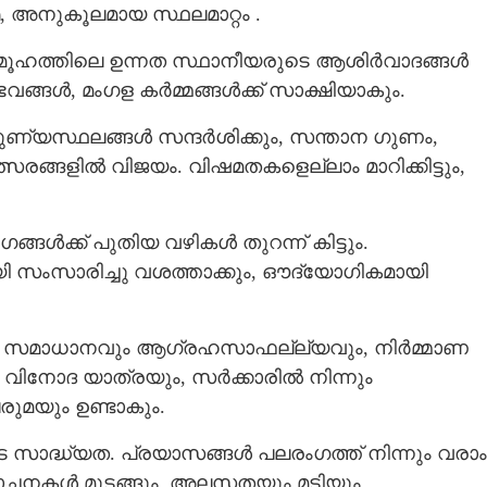
മ, അനുകൂലമായ സ്ഥലമാറ്റം .
ൂഹത്തിലെ ഉന്നത സ്ഥാനീയരുടെ ആശിര്‍വാദങ്ങള്‍
്ങള്‍, മംഗള കര്‍മ്മങ്ങള്‍ക്ക് സാക്ഷിയാകും.
്യസ്ഥലങ്ങള്‍ സന്ദര്‍ശിക്കും, സന്താന ഗുണം,
സരങ്ങളില്‍ ‍വിജയം. വിഷമതകളെല്ലാം മാറിക്കിട്ടും,
്‍ക്ക് പുതിയ വഴികള്‍ തുറന്ന് കിട്ടും.
സംസാരിച്ചു വശത്താക്കും, ഔദ്യോഗികമായി
ും സമാധാനവും ആഗ്രഹസാഫല്ല്യവും, നിര്‍മ്മാണ
ം വിനോദ യാത്രയും, സര്‍ക്കാരില്‍ നിന്നും
രുമയും ഉണ്ടാകും.
Share this link
ാദ്ധ്യത. പ്രയാസങ്ങള്‍ പലരംഗത്ത് നിന്നും വരാം
കള്‍ മുടങ്ങും, അലസതയും മടിയും,