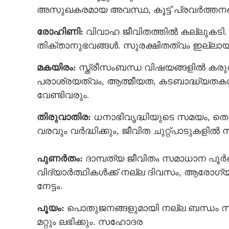
അസുഖകരമായ അവസ്ഥ, കൂട്ട് പ്രവര്‍ത്തനങ്ങള്
രോഹിണി:
വിവാഹ ജീവിതത്തില്‍ കല്ലുകടി. യ
തിക്താനുഭവങ്ങള്‍.​ സുരക്ഷിതത്വം ഇല്ലായ്
മകയിരം:
സ്ത്രീസംബന്ധ വിഷയങ്ങളില്‍ കരുത
പരാശ്രയത്വം, ആത്മീയത, കടബാദ്ധ്യതകള്‍
വേണ്ടിവരും.
തിരുവാതിര:
ധനാഭിവൃദ്ധിയുടെ സമയം, തൊ
വരവും വര്‍ദ്ധിക്കും, ജീവിത ചുറ്റ്പാടുകളില
പുണര്‍തം:
ദാമ്പത്യ ജീവിതം സമാധാന പൂര
വിദ്യാര്‍ത്ഥികള്‍ക്ക് നല്ല ദിവസം, ആരോഗ്യ
നേട്ടം.
പൂയം:
പൊതുജനങ്ങളുമായി നല്ല ബന്ധം സ്
മറ്റും ലഭിക്കും. സഹോദര