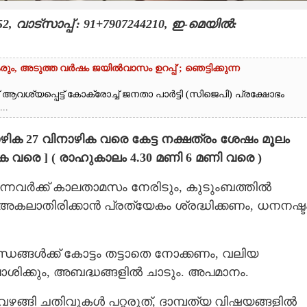
വാട്സാപ്പ് : 91+7907244210, ഇ-മെയിൽ:
രും, അടുത്ത വർഷം ജയിൽവാസം ഉറപ്പ്'; ഞെട്ടിക്കുന്ന
 ആവശ്യപ്പെട്ട് കോക്രോച്ച് ജനതാ പാർട്ടി (സിജെപി) പ്രക്ഷോഭം
..
ാഴിക 27 വിനാഴിക വരെ കേട്ട നക്ഷത്രം ശേഷം മൂലം
ിക വരെ ] ( രാഹുകാലം 4.30 മണി 6 മണി വരെ )
്നവര്‍ക്ക് കാലതാമസം നേരിടും, കുടുംബത്തില്‍
കലാതിരിക്കാന്‍ പ്രത്യേകം ശ്രദ്ധിക്കണം, ധനനഷ്ട
്ധങ്ങള്‍ക്ക് കോട്ടം തട്ടാതെ നോക്കണം, വലിയ
ാശിക്കും, അബദ്ധങ്ങളില്‍ ചാടും. അപമാനം.
് വഴങ്ങി ചതിവുകൾ പറ്റരുത്, ദാമ്പത്യ വിഷയങ്ങളില്‍