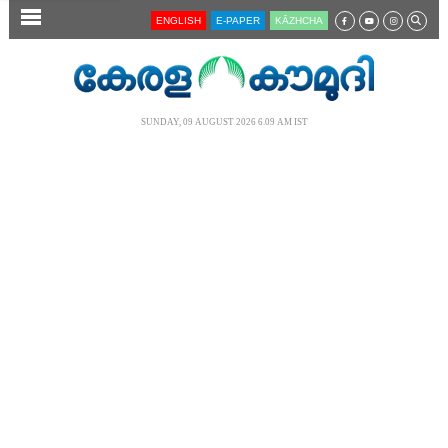
SECTIONS
ENGLISH
E-PAPER
KĀZHCHA
HOME
LATEST
SUNDAY, 09 AUGUST 2026 6.09 AM IST
AUDIO
NOTIFIED NEWS
POLL
KERALA
LOCAL
NEWS 360
CASE DIARY