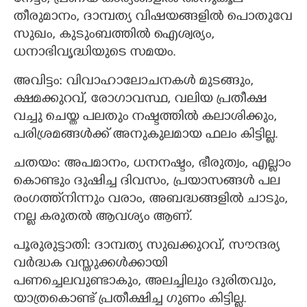
തീരുമാനം, ദാമ്പത്യ വിഷയങ്ങളിൽ പൊതുവേ
സുഖം, കുടുംബത്തിൽ ഐശ്വര്യം,
ധനാഭിവൃദ്ധിയുടെ സമയം.
അവിട്ടം: വിവാഹാലോചനകൾ മുടങ്ങും,
ക്ഷമക്കുറവ്, രോഗാവസ്ഥ, വലിയ പ്രതീക്ഷ
വച്ചു ചെയ്ത പലതും നഷ്ടത്തിൽ കലാശിക്കും,
പരിശ്രമങ്ങൾക്ക് അനുകുലമായ ഫലം കിട്ടില്ല.
ചതയം: അപമാനം, ധനനഷ്ടം, ഭീരുത്വം, എല്ലാം
കൊണ്ടും ദുഷിച്ച ദിവസം, പ്രയാസങ്ങൾ പല
രംഗത്ത്നിന്നും വരാം, അബദ്ധങ്ങളിൽ ചാടും,
നല്ല കരുതൽ ആവശ്യം ആണ്.
പൂരുരുട്ടാതി: ദാമ്പത്യ സുഖക്കുറവ്, സൗന്ദര്യ
വർദ്ധക വസ്തുക്കൾക്കായി
പണച്ചെലവുണ്ടാകും, അലച്ചിലും ദുരിതവും,
യാത്രകൊണ്ട് പ്രതീക്ഷിച്ച ഗുണം കിട്ടില്ല.