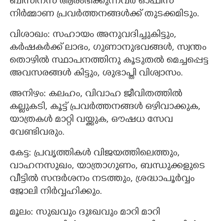
ബിസിനസ് ആരംഭിക്കുന്നവർ ഓഫീസ്
നിർമ്മാണ പ്രവർത്തനങ്ങൾക്ക് തുടക്കമിടും.
വിശാഖം: സഹായം അനുവദിച്ചുകിട്ടും,
കർഷകർക്ക് ലാഭം, ഗുണാനുഭവങ്ങൾ, സ്വന്തം
തൊഴിൽ സ്ഥാപനത്തിനു കൂടുതൽ മെച്ചപ്പെട്ട
അവസരങ്ങൾ കിട്ടും, ശുഭാപ്തി വിശ്വാസം.
അനിഴം: കലഹം, വിവാഹ ജീവിതത്തിൽ
കല്ലുകടി, കൂട്ട് പ്രവർത്തനങ്ങൾ ഒഴിവാക്കുക,
യാത്രകൾ മാറ്റി വയ്ക്കുക, ഔഷധ സേവ
വേണ്ടിവരും.
കേട്ട: പ്രവൃത്തികൾ വിജയത്തിലെത്തും,
വാഹനസുഖം, യാത്രാഗുണം, ബന്ധുക്കളുടെ
വീട്ടിൽ സന്ദർശനം നടത്തും, ശ്രദ്ധാപൂർവ്വം
ജോലി നിർവ്വഹിക്കും.
മൂലം: സുഖവും ദുഃഖവും മാറി മാറി