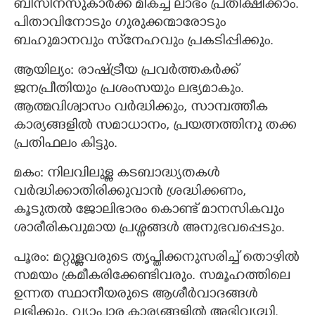
ബിസിനസുകാർക്ക് മികച്ച ലാഭം പ്രതീക്ഷിക്കാം.
പിതാവിനോടും ഗുരുക്കന്മാരോടും
ബഹുമാനവും സ്‌നേഹവും പ്രകടിപ്പിക്കും.
ആയില്യം: രാഷ്ട്രീയ പ്രവർത്തകർക്ക്
ജനപ്രീതിയും പ്രശംസയും ലഭ്യമാകും.
ആത്മവിശ്വാസം വർദ്ധിക്കും, സാമ്പത്തീക
കാര്യങ്ങളിൽ സമാധാനം, പ്രയത്നത്തിനു തക്ക
പ്രതിഫലം കിട്ടും.
മകം: നിലവിലുള്ള കടബാദ്ധ്യതകൾ
വർദ്ധിക്കാതിരിക്കുവാൻ ശ്രദ്ധിക്കണം,
കൂടുതൽ ജോലിഭാരം കൊണ്ട് മാനസികവും
ശാരീരികവുമായ പ്രശ്നങ്ങൾ അനുഭവപ്പെടും.
പൂരം: മറ്റുള്ളവരുടെ തൃപ്തിക്കനുസരിച്ച് തൊഴിൽ
സമയം ക്രമീകരിക്കേണ്ടിവരും. സമൂഹത്തിലെ
ഉന്നത സ്ഥാനീയരുടെ ആശീർവാദങ്ങൾ
ലഭിക്കും, വ്യാപാര കാര്യങ്ങളിൽ അഭിവൃദ്ധി.