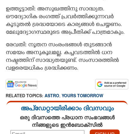
ഉത്തൃട്ടാതി: അസുഖത്തിനു സാദ്ധ്യത.
ഔദ്യോഗിക രംഗത്ത് പ്രവർത്തിക്കുന്നവർ
കൂടുതൽ ശ്രദ്ധയോടെ കാര്യങ്ങൾ ചെയ്യണം.
×
Share this link
മേലുദ്യോഗസ്ഥരുടെ അപ്രീതിക്ക് പാത്രമാകും.
രേവതി: നൂതന സംരംഭങ്ങൾ തുടങ്ങാൻ
സമയം അനുകൂലമല്ല. കച്ചവടത്തിൽ ധന
നഷ്ടത്തിന് സാദ്ധ്യതയുണ്ട്. സംസാരത്തിൽ
Copy Link
വളരെയധികം ശ്രദ്ധിക്കണം.
RELATED TOPICS:
ASTRO
,
YOURS TOMORROW
അപ്ഡേറ്റായിരിക്കാം ദിവസവും
ഒരു ദിവസത്തെ പ്രധാന സംഭവങ്ങൾ
നിങ്ങളുടെ ഇൻബോക്സിൽ