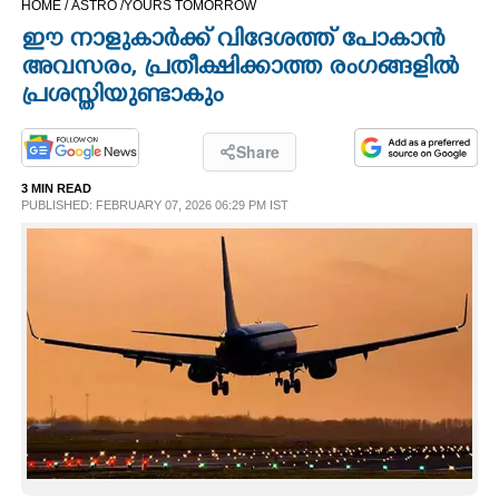
HOME /
ASTRO /
YOURS TOMORROW
CINEMA
ഈ നാളുകാർക്ക് വിദേശത്ത് പോകാൻ
അവസരം, പ്രതീക്ഷിക്കാത്ത രംഗങ്ങളിൽ
OPINION
പ്രശസ്തിയുണ്ടാകും
PHOTOS
Share
3 MIN READ
PUBLISHED: FEBRUARY 07, 2026 06:29 PM IST
LIFESTYLE
SPIRITUAL
INFO+
ART
ASTRO