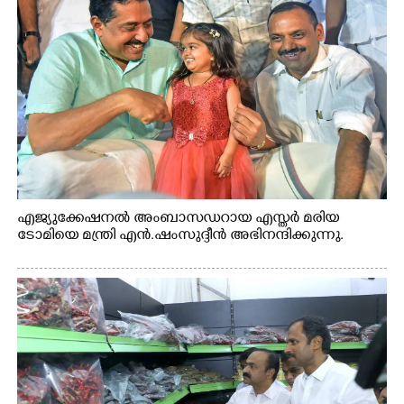
എജ്യുക്കേഷനൽ അംബാസഡറായ എസ്തർ മരിയ
ടോമിയെ മന്ത്രി എൻ.ഷംസുദ്ദീൻ അഭിനന്ദിക്കുന്നു.