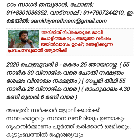
റാം സാഗർ തമ്പുരാൻ, ഫോൺ:
CARTOONS
91+8301036352, വാട്സാപ്പ് : 91+7907244210, ഇ-
മെയിൽ: samkhiyarathnam@gmail.com
LITERATURE
'അഭിജീത് ദീപ്‌കെയുടെ ഭാവി
പൊട്ടിത്തകരും, അടുത്ത വർഷം
ജയിൽവാസം ഉറപ്പ്'; ഞെട്ടിക്കുന്ന
ZOOM
പ്രവചനവുമായി ജ്യോതിഷി
2026 ഫെ
ബ്രുവരി 8 - മകരം 25 ഞായറാഴ്ച. ( 55
CONTACT US
നാഴിക 30 വിനാഴിക വരെ ചോതി നക്ഷത്രം
ശേഷം വിശാഖം നക്ഷത്രം ) [ സപ്തമി തിഥി 55
നാഴിക 26 വിനാഴിക വരെ ] ( രാഹുകാലം 4.30
മണി മുതൽ 6 മണി വരെ )
അശ്വതി: സർക്കാർ ജോലിക്കാർക്ക്
സ്ഥലംമാറ്റവും സ്ഥാന ലബ്‌ധിയും ഉണ്ടാകും.
ഗൃഹനിർമ്മാണം പൂർത്തീകരിക്കാൻ ശ്രമിക്കും.
കുടുംബത്തിൽ ഐശ്വര്യവും