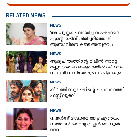
RELATED NEWS
NEWS
'ആ പുസ്തകം വായിച്ച ശേഷമാണ്
എന്റെ കഴിവ് തിരിച്ചറിഞ്ഞത്':
ആത്മാവിനെ കണ്ട അനുഭവം
പങ്കുവച്ച് ലെന
NEWS
ആദ്യചിത്രത്തിന്റെ റിലീസ് നാളെ;
മണ്ണാറശാല ക്ഷേത്രത്തിൽ ദർശനം
നടത്തി വിസ്‌മയയും സുചിത്രയും
NEWS
കീർത്തി സുരേഷിന്റെ ഡൊറോത്തി
ഫസ്റ്റ് ലുക്ക്
NEWS
നയൻസ് അടുത്ത ആഴ്ച എത്തും,
സൽമാൻ ഖാന്റെ വില്ലൻ രാഹുൽ
ദേവ്