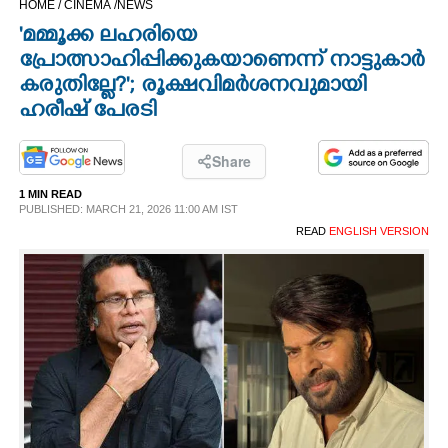
HOME /
CINEMA /
NEWS
CINEMA
'മമ്മൂക്ക ലഹരിയെ
പ്രോത്സാഹിപ്പിക്കുകയാണെന്ന് നാട്ടുകാർ
OPINION
കരുതില്ലേ?'; രൂക്ഷവിമർശനവുമായി
ഹരീഷ് പേരടി
PHOTOS
Share
LIFESTYLE
1 MIN READ
PUBLISHED: MARCH 21, 2026 11:00 AM IST
READ
ENGLISH VERSION
SPIRITUAL
INFO+
ART
ASTRO