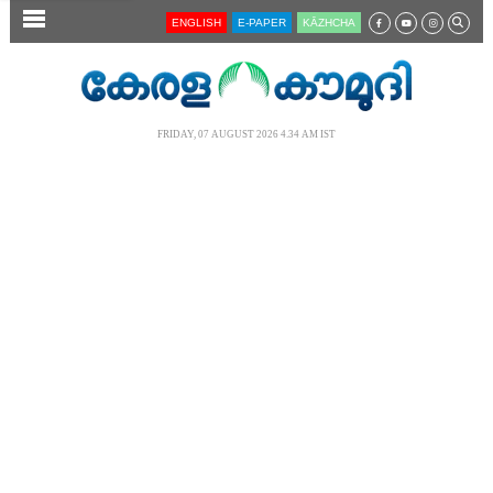
SECTIONS
ENGLISH
E-PAPER
KĀZHCHA
HOME
LATEST
FRIDAY, 07 AUGUST 2026 4.34 AM IST
AUDIO
NOTIFIED NEWS
POLL
KERALA
LOCAL
NEWS 360
CASE DIARY