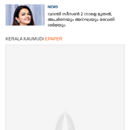
NEWS
വദന്തി സീസൺ 2 നാളെ മുതൽ,
അപർണയും അനഘയും രേവതി
ശർമയും
KERALA KAUMUDI
EPAPER