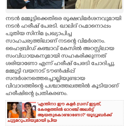
CARTOONS
നടൻ മമ്മൂട്ടിക്കെതിരെ രൂക്ഷവിമർശനവുമായി
നടൻ ഹരീഷ് പേരടി. ഖാലിദ് റഹ്മാനൊപ്പം
LITERATURE
പുതിയ സിനിമ പ്രഖ്യാപിച്ച
സാഹചര്യത്തിലാണ് നടന്റെ വിമർശനം.
ZOOM
ഹൈബ്രിഡ് കഞ്ചാവ് കേസിൽ അറസ്റ്റിലായ
സംവിധായകനുമായി സഹകരിക്കുന്നത്
CONTACT US
ശരിയാണോ എന്ന് ഹരീഷ് പേരടി ചോദിച്ചു.
മമ്മൂട്ടി വയനാട് ടൗൺഷിപ്പ്
സന്ദർശനത്തെച്ചൊല്ലിയുണ്ടായ
വിവാദത്തിന്റെ പശ്ചാത്തലത്തിൽ കൂടിയാണ്
ഹരീഷിന്റെ പ്രതികരണം.
'എന്തിനാ ഈ കളർ ഡ്രസ് ഇട്ടത്,
കേരളത്തിൽ ഓറഞ്ച് അല‌ർട്ട്
ആയതുകൊണ്ടാണോ?' യൂട്യൂബർക്ക്
ചുട്ടമറുപടിയുമായി പ്രിയ