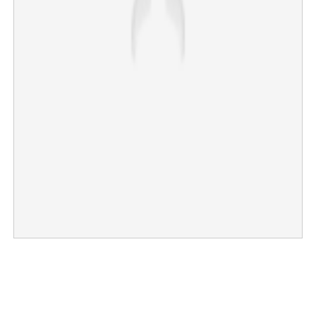
×
Share this link
Copy Link