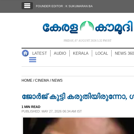
SECTIONS
FOUNDER EDITOR : K SUKUMARAN BA
HOME
LATEST
AUDIO
FRIDAY, 07 AUGUST 2026 5.32 PM IST
NOTIFIED NEWS
LATEST
AUDIO
KERALA
LOCAL
NEWS 360
POLL
KERALA
HOME /
CINEMA /
NEWS
LOCAL
ജോർജ് കുട്ടി കരുതിയിരുന്നോ, ഗ
NEWS 360
1 MIN READ
PUBLISHED: MAY 27, 2026 06:34 AM IST
CASE DIARY