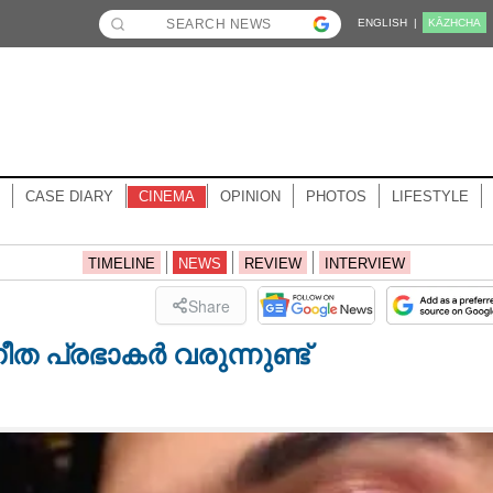
ENGLISH |
KĀZHCHA
CASE DIARY
CINEMA
OPINION
PHOTOS
LIFESTYLE
TIMELINE
NEWS
REVIEW
INTERVIEW
Share
ീത പ്രഭാകർ വരുന്നുണ്ട്