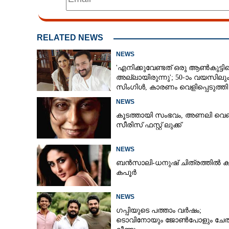
RELATED NEWS
NEWS
'എനിക്കുവേണ്ടത് ഒരു ആൺകുട്ടി
അല്ലായിരുന്നു'; 50-ാം വയസിലു
സിംഗിൾ, കാരണം വെളിപ്പെടുത്തി
സബ പട്ടൗഡി
NEWS
കൂടത്തായി സംഭവം, അണലി വെ
സീരിസ് ഫസ്റ്റ് ലുക്ക്
NEWS
ബൻസാലി-ധനുഷ് ചിത്രത്തിൽ ക
കപൂർ
NEWS
ഗപ്പിയുടെ പത്താം വർഷം;​
ടൊവിനോയും ജോൺപോളും ചേത