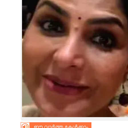
CINEMA
OPINION
PHOTOS
LIFESTYLE
SPIRITUAL
INFO+
ART
ASTRO
ഈ വാർത്ത കേൾക്കാം