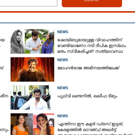
NEWS
യെ
ഷോയിബുമായുള്ള വിവാഹത്തിന്
ം
വേണ്ടിയാണോ നടി ദീപിക ഇസ്ലാം
മതം സ്വീകരിച്ചത്? സത്യാവസ്ഥ
വെളിപ്പെടുത്തി സുഹൃത്ത്‌
NEWS
ബ്
മോഹൻരാജ അഭിനയത്തിലേക്ക്
NEWS
രീന
പൃഥ്വി ലണ്ടനിൽ, ഖലീഫ ടീമും
NEWS
'എന്തിനാ ഈ കളർ ഡ്രസ് ഇട്ടത്,
നും
കേരളത്തിൽ ഓറഞ്ച് അല‌ർട്ട്