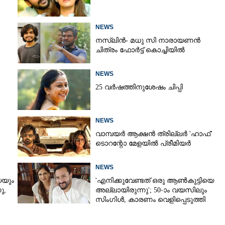
Copy Link
NEWS
നസ്ലിൻ- മധു സി നാരായണൻ
ടെ ഒരാൾക്ക്
ചിത്രം ഫോർട്ട് കൊച്ചിയിൽ
NEWS
25 വർഷത്തിനുശേഷം ചിപ്പി
NEWS
വാമ്പയർ ആക്ഷൻ ത്രില്ലർ 'ഹാഫ്'
ടൊറന്റോ മേളയിൽ പ്രീമിയർ
NEWS
െയും
'എനിക്കുവേണ്ടത് ഒരു ആൺകുട്ടിയെ
,​
അല്ലായിരുന്നു'; 50-ാം വയസിലും
സിംഗിൾ, കാരണം വെളിപ്പെടുത്തി
സബ പട്ടൗഡി