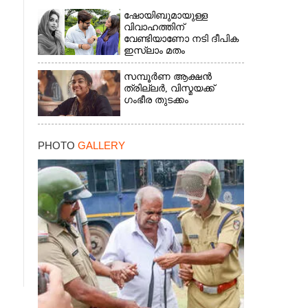
ഷോയിബുമായുള്ള
വിവാഹത്തിന്
വേണ്ടിയാണോ നടി ദീപിക
ഇസ്ലാം മതം
സ്വീകരിച്ചത്?
സത്യാവസ്ഥ
സമ്പൂർണ ആക്ഷൻ
വെളിപ്പെടുത്തി സുഹൃത്ത്‌
ത്രില്ലർ,​ വിസ്മയക്ക്
ഗംഭീര തുടക്കം
PHOTO
GALLERY