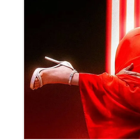
CINEMA
OPINION
PHOTOS
LIFESTYLE
SPIRITUAL
INFO+
ART
ASTRO