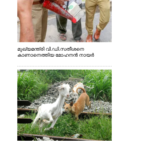
മുഖ്യമന്ത്രി വി.ഡി.സതീശനെ
കാണാനെത്തിയ മോഹനൻ നായർ