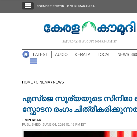
SECTIONS
FOUNDER EDITOR : K SUKUMARAN BA
HOME
LATEST
AUDIO
SATURDAY, 08 AUGUST 2026 9.54 AM IST
NOTIFIED NEWS
LATEST
AUDIO
KERALA
LOCAL
NEWS 360
POLL
KERALA
HOME /
CINEMA /
NEWS
LOCAL
എസ്‌ജെ സൂര്യയുടെ സിനിമാ
NEWS 360
സ്ഫോടന രംഗം ചിത്രീകരിക്കുന്ന
1 MIN READ
CASE DIARY
PUBLISHED: JUNE 04, 2026 01:45 PM IST