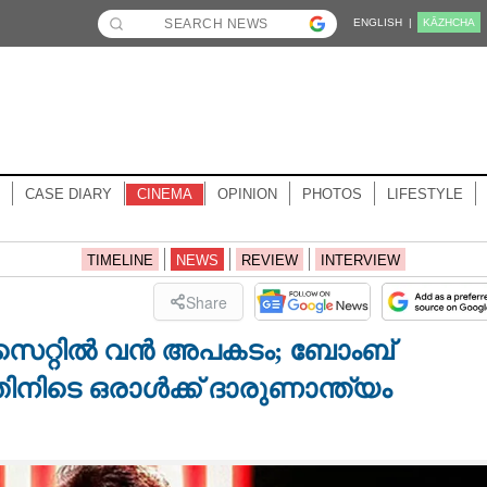
ENGLISH |
KĀZHCHA
CASE DIARY
CINEMA
OPINION
PHOTOS
LIFESTYLE
TIMELINE
NEWS
REVIEW
INTERVIEW
Share
 സെറ്റിൽ വൻ അപകടം; ബോംബ്
തിനിടെ ഒരാൾക്ക് ദാരുണാന്ത്യം