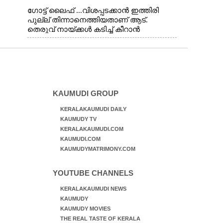
ഗോട്ട് ലൈഫ് ...വിശപ്പടക്കാൻ ഇത്തിരി
പുല്ല് തിന്നാനെത്തിയതാണ് ആട്.
തെരുവ് നായ്ക്കൾ കടിച്ച് കീറാൻ
വന്നതോടെ വയറിന്റെ ആന്തൽ മറന്ന്
ജീവന് വേണ്ടിയായി ഓട്ടം. എറണാകുളം
വാത്തുരുത്തിയിൽ നിന്നുള്ള കാഴ്ച
KAUMUDI GROUP
KERALAKAUMUDI DAILY
KAUMUDY TV
KERALAKAUMUDI.COM
KAUMUDI.COM
KAUMUDYMATRIMONY.COM
YOUTUBE CHANNELS
KERALAKAUMUDI NEWS
KAUMUDY
KAUMUDY MOVIES
THE REAL TASTE OF KERALA