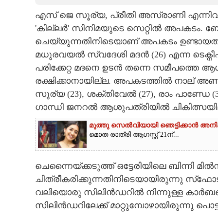
എസ് ജെ സൂര്യ, പ്രീതി അസ്രാണി എന്നിവർ
CARTOONS
'കില്ലർ' സിനിമയുടെ സെറ്റിൽ അപകടം. ബോം
ചെയ്യുന്നതിനിടെയാണ് അപകടം ഉണ്ടായത്. പൊട
LITERATURE
മധുരവയൽ സ്വദേശി മദൻ (26) എന്ന ടെക്നീ
പരിക്കേറ്റ മദനെ ഉടൻ തന്നെ സമീപത്തെ ആശ
ZOOM
രക്ഷിക്കാനായില്ല. അപകടത്തിൽ നാല് അണിയറ
സൂര്യ (23), ശക്തിവേൽ (27), രാം പാണ്ഡേ (
CONTACT US
ഗാന്ധി ജനറൽ ആശുപത്രിയിൽ ചികിത്സയി
മുത്തു സെൽവിയായി ഞെട്ടിക്കാൻ അനിഷ
മൊത രാത്രി ആഗസ്റ്റ് 21ന്...
ചെന്നൈയ്ക്കടുത്ത് ഒട്ടേരിയിലെ ബിന്നി 
ചിത്രീകരിക്കുന്നതിനിടെയായിരുന്നു സ്‌ഫോ
വലിയൊരു സിലിൻഡറിൽ നിന്നുള്ള കാർ
സിലിൻഡറിലേക്ക് മാറ്റുമ്പോഴായിരുന്നു പൊട്ട