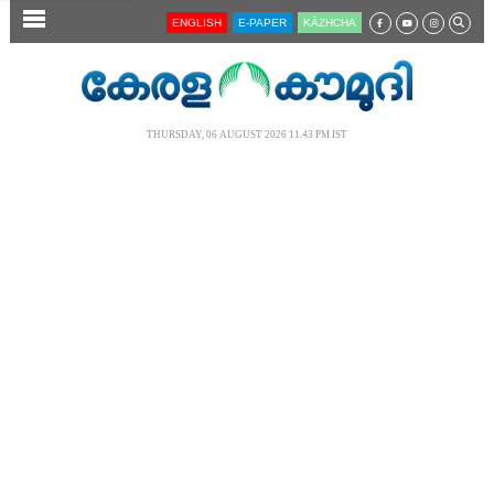
SECTIONS
ENGLISH
E-PAPER
KĀZHCHA
HOME
LATEST
THURSDAY, 06 AUGUST 2026 11.43 PM IST
AUDIO
NOTIFIED NEWS
POLL
KERALA
LOCAL
NEWS 360
CASE DIARY