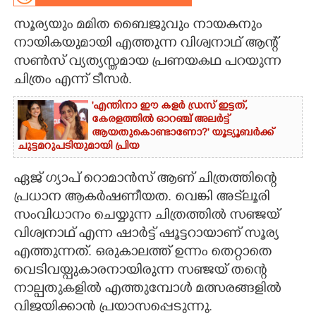
സൂര്യയും മമിത ബൈജുവും നായകനും
CARTOONS
നായികയുമായി എത്തുന്ന വിശ്വനാഥ് ആന്റ്
സൺസ് വ്യത്യസ്തമായ പ്രണയകഥ പറയുന്ന
LITERATURE
ചിത്രം എന്ന് ടീസർ.
'എന്തിനാ ഈ കളർ ഡ്രസ് ഇട്ടത്,
ZOOM
കേരളത്തിൽ ഓറഞ്ച് അല‌ർട്ട്
ആയതുകൊണ്ടാണോ?' യൂട്യൂബർക്ക്
ചുട്ടമറുപടിയുമായി പ്രിയ
CONTACT US
ഏജ് ഗ്യാപ് റൊമാൻസ് ആണ് ചിത്രത്തിന്റെ
പ്രധാന ആകർഷണീയത. വെങ്കി അട്‌ലൂരി
സംവിധാനം ചെയ്യുന്ന ചിത്രത്തിൽ സഞ്ജയ്
വിശ്വനാഥ് എന്ന ഷാർട്ട് ഷൂട്ടറായാണ് സൂര്യ
എത്തുന്നത്. ഒരുകാലത്ത് ഉന്നം തെറ്റാതെ
വെടിവയ്പുകാരനായിരുന്ന സഞ്ജയ് തന്റെ
നാല്പതുകളിൽ എത്തുമ്പോൾ മത്സരങ്ങളിൽ
വിജയിക്കാൻ പ്രയാസപ്പെടുന്നു.