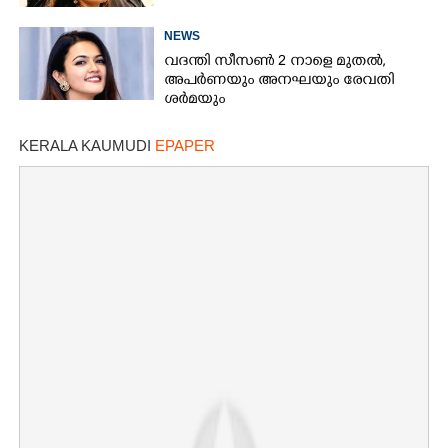
NEWS
വദന്തി സീസൺ 2 നാളെ മുതൽ,
അപർണയും അനഘയും രേവതി
ശർമയും
KERALA KAUMUDI
EPAPER