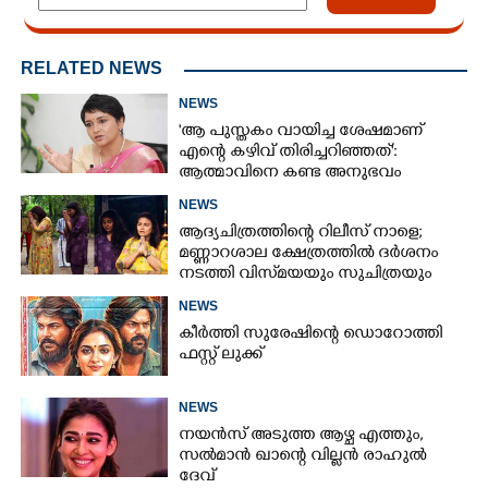
RELATED NEWS
NEWS
'ആ പുസ്തകം വായിച്ച ശേഷമാണ്
എന്റെ കഴിവ് തിരിച്ചറിഞ്ഞത്':
ആത്മാവിനെ കണ്ട അനുഭവം
പങ്കുവച്ച് ലെന
NEWS
ആദ്യചിത്രത്തിന്റെ റിലീസ് നാളെ;
മണ്ണാറശാല ക്ഷേത്രത്തിൽ ദർശനം
നടത്തി വിസ്‌മയയും സുചിത്രയും
NEWS
കീർത്തി സുരേഷിന്റെ ഡൊറോത്തി
ഫസ്റ്റ് ലുക്ക്
NEWS
നയൻസ് അടുത്ത ആഴ്ച എത്തും,
സൽമാൻ ഖാന്റെ വില്ലൻ രാഹുൽ
ദേവ്