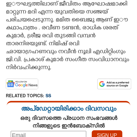
ഇൗഘട്ടത്തിലാണ് ജീവിതം ആഘോഷമാക്കി
മാറ്റുന്ന മദി എന്ന യുവതിയെ സഞ്ജയ്
പരിചയപ്പെടുന്നു. മമിത ബൈജു ആണ് ഇൗ
കഥാപാത്രം . രവീണ ടണ്ടൻ, രാധിക ശരത്
കുമാർ, ശ്രീജ രവി തുടങ്ങി വമ്പൻ
താരനിരയുണ്ട്. നിമിഷ് രവി
ഛായാഗ്രഹണവും നവീൻ നൂലി എഡിറ്റിംഗും
ജി.വി. പ്രകാശ് കുമാർ സംഗീത സംവിധാനവും
നിർവഹിക്കുന്നു.
RELATED TOPICS:
SS
അപ്ഡേറ്റായിരിക്കാം ദിവസവും
ഒരു ദിവസത്തെ പ്രധാന സംഭവങ്ങൾ
നിങ്ങളുടെ ഇൻബോക്സിൽ