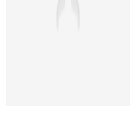
×
Share this link
Copy Link