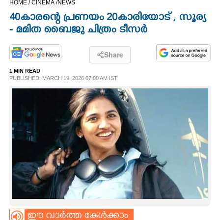
HOME /
CINEMA /
NEWS
CINEMA
40കാരന്റെ പ്രണയം 20കാരിയോട് , സൂര്യ
- മമിത ബൈജു ചിത്രം ടീസർ
OPINION
Share
PHOTOS
1 MIN READ
PUBLISHED: MARCH 19, 2026 07:00 AM IST
LIFESTYLE
SPIRITUAL
INFO+
ART
ASTRO
ഈ വാർത്ത കേൾക്കാം