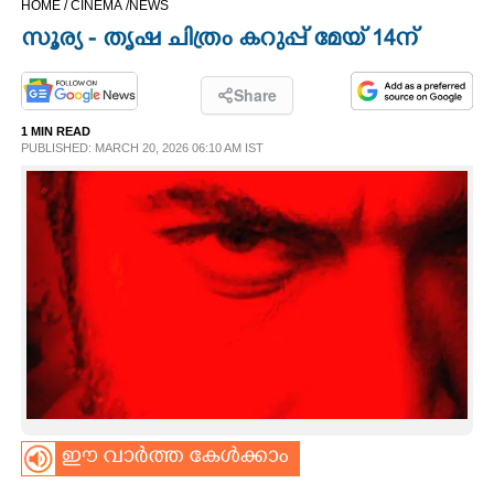
HOME /
CINEMA /
NEWS
CINEMA
സൂര്യ - തൃഷ ചിത്രം കറുപ്പ് മേയ് 14ന്
OPINION
Share
1 MIN READ
PHOTOS
PUBLISHED: MARCH 20, 2026 06:10 AM IST
LIFESTYLE
SPIRITUAL
INFO+
ART
ഈ വാർത്ത കേൾക്കാം
ASTRO