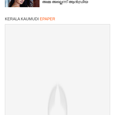
അമ്മ അല്ലെന്ന് ആൻഡ്രിയ
KERALA KAUMUDI
EPAPER