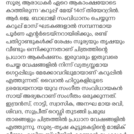
സൂര്യ ആരാധകർ ഏറെ ആകാംക്ഷയോടെ
CARTOONS
കാത്തിരുന്ന ‘കറുപ്പ്’ മേയ് 14ന് തിയേറ്രറിൽ.
ആർ.ജെ. ബാലാജി സംവിധാനം ചെയ്യുന്ന
കറുപ്പ് മാസ് ഘടകങ്ങളാൽ സമ്പന്നമായ
LITERATURE
പൂർണ എന്റർടെയ്നറായിരിക്കും, രണ്ട്
പതിറ്റാണ്ടുകൾക്ക് ശേഷം സൂര്യയും തൃഷയും
ZOOM
വീണ്ടും ഒന്നിക്കുന്നതാണ് ചിത്രത്തിന്റെ
പ്രധാന ആകർഷണം. ഇരുവരും ഇതുവരെ
CONTACT US
ചെയ്ത വേഷങ്ങളിൽ നിന്ന് വ്യത്യസ്തമായ
ഗെറ്റപ്പിലും മേക്കോവറിലുമായാണ് ‘കറുപ്പിൽ
എത്തുന്നത്. വൈറൽ ഹിറ്റുകളിലൂടെ
ശ്രദ്ധേയനായ യുവ സംഗീത സംവിധായകൻ
സായ് അഭ്യങ്കറാണ് സംഗീതം ഒരുക്കുന്നത്.
ഇന്ദ്രൻസ്, നാട്ടി, സ്വാസിക, അനഘ മായ രവി,
ശിവദ, സുപ്രീത് റെഡ്ഡി തുടങ്ങി പ്രമുഖ
താരങ്ങളും ചിത്രത്തിൽ പ്രധാന വേഷങ്ങളിൽ
എത്തുന്നു. സൂര്യ–തൃഷ കൂട്ടുകെട്ടിന്റെ മാജിക്