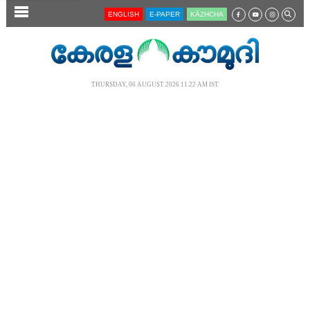
SECTIONS
ENGLISH
E-PAPER
KĀZHCHA
HOME
LATEST
THURSDAY, 06 AUGUST 2026 11.22 AM IST
AUDIO
NOTIFIED NEWS
POLL
KERALA
LOCAL
NEWS 360
CASE DIARY