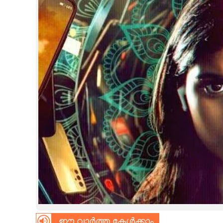
CINEMA
OPINION
PHOTOS
LIFESTYLE
SPIRITUAL
INFO+
ART
ASTRO
ഈ വാർത്ത കേൾക്കാം