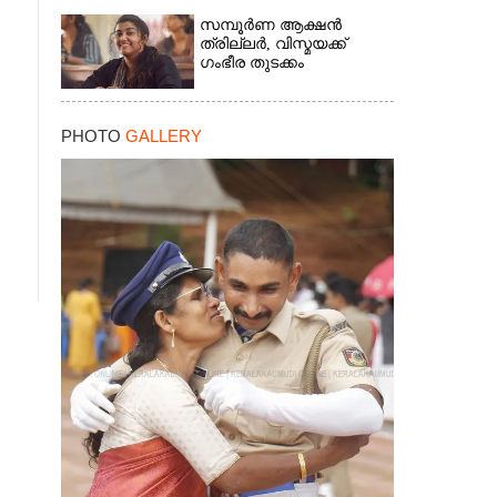
സമ്പൂർണ ആക്ഷൻ
ത്രില്ലർ,​ വിസ്മയക്ക്
ഗംഭീര തുടക്കം
PHOTO
GALLERY