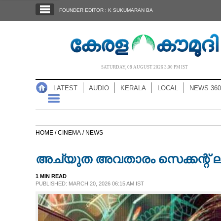
SECTIONS
FOUNDER EDITOR : K SUKUMARAN BA
HOME
LATEST
AUDIO
SATURDAY, 08 AUGUST 2026 3.00 PM IST
NOTIFIED NEWS
LATEST
AUDIO
KERALA
LOCAL
NEWS 360
POLL
KERALA
HOME /
CINEMA /
NEWS
LOCAL
അച്യുത അവതാരം സെക്കന്റ് ലു
NEWS 360
1 MIN READ
PUBLISHED: MARCH 20, 2026 06:15 AM IST
CASE DIARY