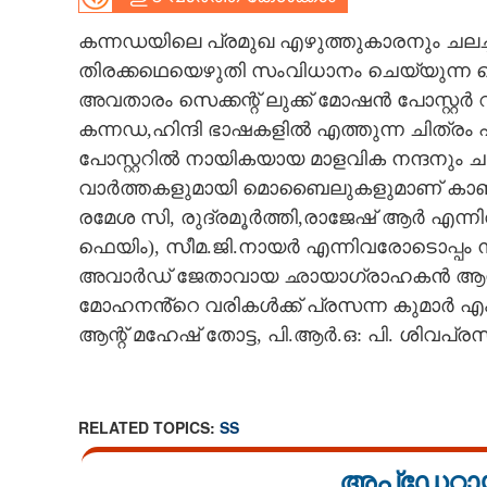
CARTOONS
കന്നഡയിലെ പ്രമുഖ എഴുത്തുകാരനും ചലച്
തിരക്കഥെയെഴുതി സംവിധാനം ചെയ്യുന്ന
അവതാരം സെക്കന്റ് ലുക്ക് മോഷൻ പോസ്റ്റർ റ
LITERATURE
കന്നഡ,ഹിന്ദി ഭാഷകളിൽ എത്തുന്ന ചിത്രം
പോസ്റ്ററിൽ നായികയായ മാളവിക നന്ദനും ച
ZOOM
വാർത്തകളുമായി മൊബൈലുകളുമാണ് കാണാൻ 
രമേശ സി, രുദ്രമൂർത്തി,രാജേഷ് ആർ എന്നി
CONTACT US
ഫെയിം), സീമ.ജി.നായർ എന്നിവരോടൊപ്പം
അവാർഡ് ജേതാവായ ഛായാഗ്രാഹകൻ ആനന്ദ് മ
മോഹനൻ്റെ വരികൾക്ക് പ്രസന്ന കുമാർ എ
ആന്റ് മഹേഷ് തോട്ട, പി.ആർ.ഒ: പി. ശിവപ്രസ
RELATED TOPICS:
SS
അപ്ഡേറ്റാ