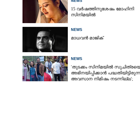
NEWS
15 വർഷത്തിനുശേഷം മോഹിനി
അച്യുത അവതാരം
സിനിമയിൽ
NEWS
മാധവൻ മാജിക്
NEWS
'തുടക്കം സിനിമയിൽ സുചിത്രയ
അഭിനയിപ്പിക്കാൻ പദ്ധതിയിട്ടിരുന്നു
അവസാന നിമിഷം നടന്നില്ല';
കാരണം തുറന്നുപറഞ്ഞ് ജൂഡ്
ആന്റണി