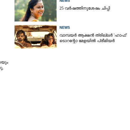
NEWS
Copy Link
25 വർഷത്തിനുശേഷം ചിപ്പി
 സെക്കന്റ് ലുക്ക്
NEWS
വാമ്പയർ ആക്ഷൻ ത്രില്ലർ 'ഹാഫ്'
ടൊറന്റോ മേളയിൽ പ്രീമിയർ
െയും
,​