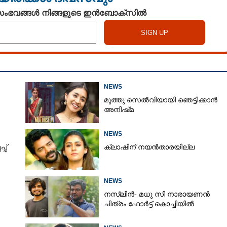
 സംഭവങ്ങൾ നിങ്ങളുടെ ഇൻബോക്സിൽ
NEWS
മുത്തു സെൽവിയായി ഞെട്ടിക്കാൻ
അനിഷ്‌മ
ിയോ
NEWS
പ്
ക്ലാഷിന് നയൻതാരയില്ല
Share this link
NEWS
നസ്ലിൻ- മധു സി നാരായണൻ
ചിത്രം ഫോർട്ട് കൊച്ചിയിൽ