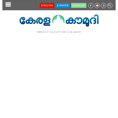
SECTIONS
ENGLISH
E-PAPER
KĀZHCHA
HOME
LATEST
FRIDAY, 07 AUGUST 2026 11.48 AM IST
AUDIO
NOTIFIED NEWS
POLL
KERALA
LOCAL
NEWS 360
CASE DIARY