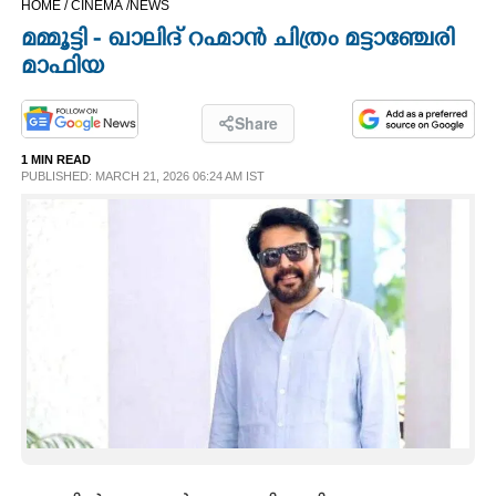
HOME /
CINEMA /
NEWS
CINEMA
മമ്മൂട്ടി - ഖാലിദ് റഹ്മാൻ ചിത്രം മട്ടാഞ്ചേരി
മാഫിയ
OPINION
Share
PHOTOS
1 MIN READ
PUBLISHED: MARCH 21, 2026 06:24 AM IST
LIFESTYLE
SPIRITUAL
INFO+
ART
ASTRO