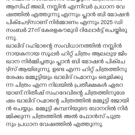
ആ​സി​ഫ് ​അ​ലി,​ ​ന​സ്ലി​ൻ​ ​എ​ന്നി​വ​ർ​ ​പ്ര​ധാ​ന​ ​വേ​
ഷ​ത്തി​ൽ​ ​എ​ത്തു​ന്നു​ ​എ​ന്നും​ ​പ്ലാ​ൻ​ ​ബി​ ​മോ​ഷ​ൻ​
​പി​ക്ചേ​ഴ്സാ​ണ് ​നി​ർ​മ്മാ​ണം​ ​എ​ന്നും​ 2025​ ​ഡി​
സം​ബ​ർ​ 27​ന് ​കേ​ര​ള​കൗ​മു​ദി​ ​റി​പ്പോ​ർ​ട്ട് ​ചെ​യ്തി​രു​
ന്നു.​
ഖാ​ലി​ദ് ​റ​ഹ്‌​മാ​ന്റെ​ ​സം​വി​ധാ​ന​ത്തി​ൽ​ ​ന​സ്ളി​ൻ​ ​
നാ​യ​ക​നാ​യ​ ​സൂ​പ്പ​ർ​ ​ഹി​റ്റ് ​ചി​ത്രം​ ​ആ​ല​പ്പു​ഴ​ ​ജിം​
ഖാ​ന​ ​നി​ർ​മ്മി​ച്ച​തും​ ​പ്ളാ​ൻ​ ​ബി​ ​മോ​ഷ​ൻ​ ​പി​ക്‌​ചേ​
ഴ്സ് ​ആ​യി​രു​ന്നു.​ ​ഉ​ണ്ട​ ​എ​ന്ന​ ​ഹി​റ്റ് ​ചി​ത്ര​ത്തി​നു​
ശേ​ഷം​ ​മ​മ്മൂ​ട്ടി​യും​ ​ഖാ​ലി​ദ് ​റ​ഹ്മാ​നും​ ​ഒ​രു​മി​ക്കു​
ന്ന​ ​ചി​ത്രം​ ​എ​ന്ന​ ​നി​ല​യി​ൽ​ ​പ്ര​തീ​ക്ഷ​ക​ൾ​ ​ഏ​റെ​
യാ​ണ്.​നി​തീ​ഷ് ​സ​ഹ​ദേ​വി​ന്റെ​ ​ചി​ത്ര​ത്തി​നു​ശേ​
ഷം​ ​ഖാ​ലി​ദ് ​റ​ഹ്മാ​ന്റെ​ ​ചി​ത്ര​ത്തി​ൽ​ ​മ​മ്മൂ​ട്ടി​ ​ജോ​യി​
ൻ​ ​ചെ​യ്യും.​ ​മ​മ്മൂ​ട്ടി​ ​ക​മ്പ​നി​യു​ടെ​ ​ബാ​ന​റി​ൽ​ ​നി​ർ​
മ്മി​ക്കു​ന്ന​ ​ചി​ത്ര​ത്തി​ൽ​ ​അ​ൽ​ ​ഫോ​ൻ​സ് ​പു​ത്ര​
നും​ ​പ്ര​ധാ​ന​ ​വേ​ഷ​ത്തി​ൽ​ ​എ​ത്തു​ന്നു.