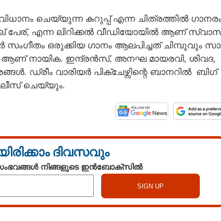
ാ​നം​ ​ചെ​യ്യു​ന്ന​ ​ക​റു​പ്പ് ​എ​ന്ന​ ​ചി​ത്ര​ത്തി​ൽ​ ​ഗാ​ന​രം
ല് ​പേ​ര്,​ ​എ​ന്ന​ ​ലി​റി​ക്ക​ൽ​ ​വീ​ഡി​യോ​യിൽ ആ​ണ് ​സ്വാ​സ
​ ​സം​ഗീ​തം​ ​ഒ​രു​ക്കി​യ​ ​ഗാ​നം​ ​ആ​ല​പി​ച്ച​ത് ​ചി​മ്പു​വും​ ​സാ​
​ആ​ണ് ​നാ​യി​ക.​ ​ഇ​ന്ദ്ര​ൻ​സ്,​ ​അ​ന​ഘ​ ​മാ​യ​ര​വി, ശി​വ​ദ,​ ​
​ര​ങ്ങ​ൾ.​ ​ഡ്രീം​ ​വാ​രി​യ​ർ​ ​പി​ക്ചേ​ഴ്സി​ന്റെ​ ​ബാ​ന​റി​ൽ​ ​ ​ബി​ഗ് ​
 ​റി​ലീ​സ് ​ചെ​യ്യും.
യിരിക്കാം ദിവസവും
 സംഭവങ്ങൾ നിങ്ങളുടെ ഇൻബോക്സിൽ