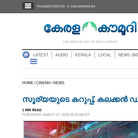
SECTIONS
FOUNDER EDITOR : K SUKUMARAN BA
HOME
LATEST
AUDIO
SATURDAY, 08 AUGUST 2026 5.56 PM IST
NOTIFIED NEWS
LATEST
AUDIO
KERALA
LOCAL
NEWS 360
POLL
KERALA
HOME /
CINEMA /
NEWS
LOCAL
സൂര്യയുടെ കറുപ്പ്, കലക്ക
NEWS 360
1 MIN READ
PUBLISHED: MARCH 27, 2026 06:35 AM IST
CASE DIARY