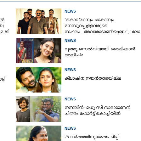
NEWS
ാൽ
‘കൊല്ലാനും ചാകാനും
്ല,
മനസുറപ്പുള്ളവരുടെ
മ ജി
സംഘം...അവരോടാണ് യുദ്ധം’; ‘ലോ
ആൻഡ് ഓർഡർ’ ടീസർ പുറത്ത്
NEWS
മുത്തു സെൽവിയായി ഞെട്ടിക്കാൻ
അനിഷ്‌മ
ിയോ
NEWS
പ്
ക്ലാഷിന് നയൻതാരയില്ല
Share this link
NEWS
നസ്ലിൻ- മധു സി നാരായണൻ
ചിത്രം ഫോർട്ട് കൊച്ചിയിൽ
NEWS
25 വർഷത്തിനുശേഷം ചിപ്പി
Copy Link