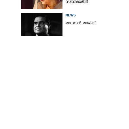
സിനിമയിൽ
സൂര്യയുടെ കറുപ്പ്, 
ഡാൻസുമായി 
NEWS
മാധവൻ മാജിക്