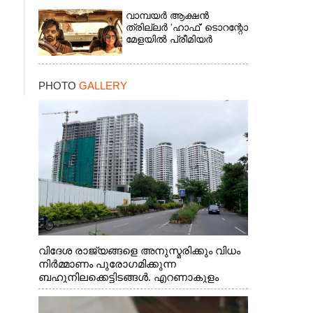
വാമ്പയർ ആക്ഷൻ
ത്രില്ലർ 'ഹാഫ്' ടൊറന്റോ
മേളയിൽ പ്രീമിയർ
PHOTO
GALLERY
വിദേശ രാജ്യങ്ങളെ അനുസ്മരിക്കും വിധം
നിർമ്മാണം പുരോഗമിക്കുന്ന
ബഹുനിലക്കെട്ടിടങ്ങൾ. എറണാകുളം
ചാത്യാത്ത് റോഡിൽ നിന്നുള്ള കാഴ്ച