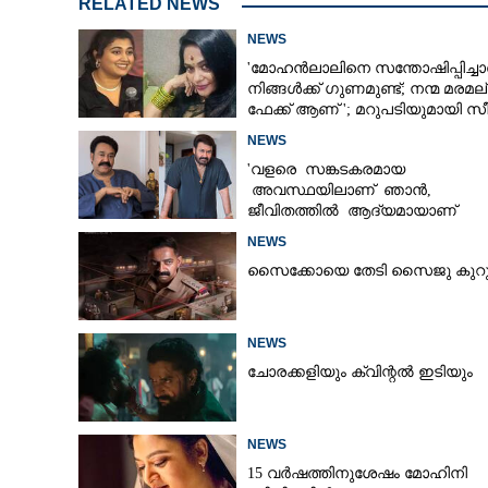
RELATED NEWS
NEWS
'മോഹൻലാലിനെ സന്തോഷിപ്പിച്ച
നിങ്ങൾക്ക് ഗുണമുണ്ട്; നന്മ മരമല
ഫേക്ക് ആണ് '; മറുപടിയുമായി സീ
നായർ
NEWS
'വളരെ സങ്കടകരമായ
അവസ്ഥയിലാണ് ഞാൻ,
ജീവിതത്തിൽ ആദ്യമായാണ്
ഇങ്ങനെ സംഭവിക്കുന്നത്'; വീഡ
NEWS
പങ്കുവച്ച് മോഹൻലാൽ
സൈക്കോയെ തേടി സൈജു കുറുപ്
NEWS
ചോരക്കളിയും ക്വിന്റൽ ഇടിയും
NEWS
15 വർഷത്തിനുശേഷം മോഹിനി