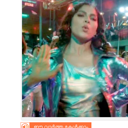
CINEMA
OPINION
PHOTOS
LIFESTYLE
SPIRITUAL
INFO+
ART
ASTRO
ഈ വാർത്ത കേൾക്കാം