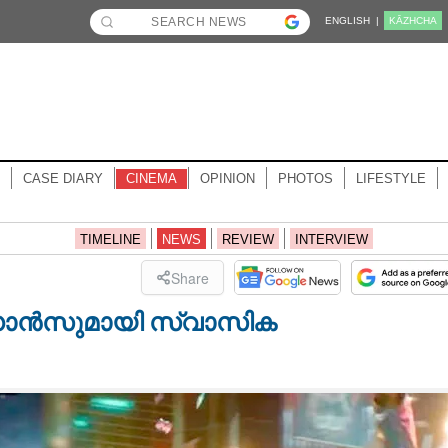
ENGLISH |
KĀZHCHA
CASE DIARY
CINEMA
OPINION
PHOTOS
LIFESTYLE
TIMELINE
NEWS
REVIEW
INTERVIEW
Share
ൻ ഡാൻസുമായി സ്വാസിക