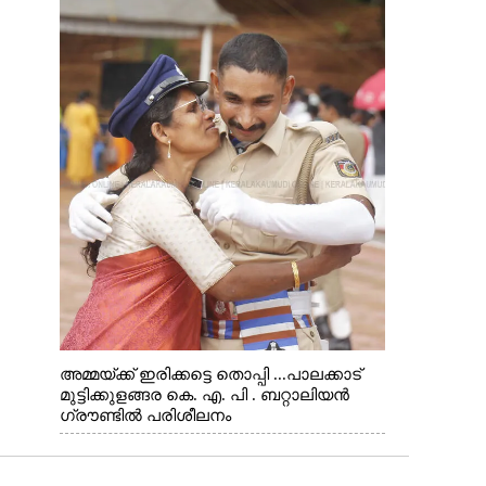
അമ്മയ്ക്ക് ഇരിക്കട്ടെ തൊപ്പി ...പാലക്കാട്
മുട്ടിക്കുളങ്ങര കെ. എ. പി . ബറ്റാലിയൻ
ഗ്രൗണ്ടിൽ പരിശീലനം