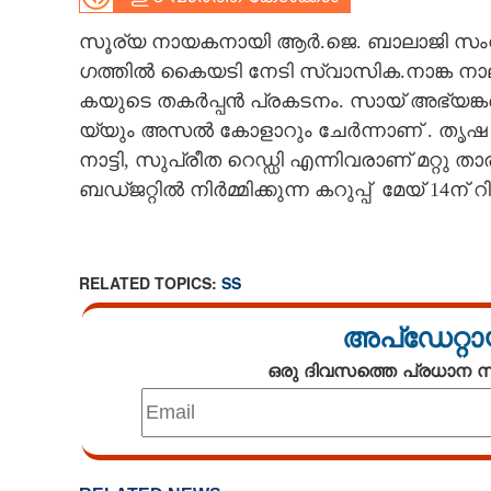
CARTOONS
സൂ​ര്യ​ ​നാ​യ​ക​നാ​യി​ ​ആ​ർ.​ജെ.​ ​ബാ​ലാ​ജി​ ​സം​വി​ധ
ഗ​ത്തി​ൽ​ ​കൈ​യ​ടി​ ​നേ​ടി​ ​സ്വാ​സി​ക.നാ​ങ്ക​ ​നാ​
ക​യു​ടെ​ ​ത​ക​ർ​പ്പ​ൻ​ ​പ്ര​ക​ട​നം.​ ​സാ​യ് ​അ​ഭ്യ​ങ്ക​ർ
LITERATURE
യ്‌​യും​ ​അ​സ​ൽ​ ​കോ​ളാ​റും​ ​ചേ​ർ​ന്നാ​ണ് .​ ​തൃ​ഷ​ 
നാ​ട്ടി,​ ​സു​പ്രീ​ത​ ​റെ​ഡ്ഡി​ ​എ​ന്നി​വ​രാ​ണ് ​മ​റ്റു​ ​താ
ZOOM
ബ​ഡ്ജ​റ്റി​ൽ​ ​നി​ർ​മ്മി​ക്കു​ന്ന​ ​ക​റു​പ്പ് ​ മേ​യ് 14​ന്
CONTACT US
RELATED TOPICS:
SS
അപ്ഡേറ്റാ
ഒരു ദിവസത്തെ പ്രധാന