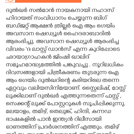
ദുൽഖർ സൽമാൻ നായകനായി നഹാസ്
CARTOONS
ഹിദായത് സംവിധാനം ചെയ്യുന്ന ബിഗ്
ബഡ്ജറ്റ് ആക്ഷൻ ത്രില്ലർ ഐ ആം ഗെയിം
LITERATURE
അവസാന ഷെഡ്യൂൾ ഹൈദരാബാദിൽ
ആരംഭിച്ചു. അവസാന ഷെഡ്യൂൾ ആരംഭിച്ച
ZOOM
വിവരം "ദ ലാസ്റ്റ് ഡാൻസ്" എന്ന കുറിപ്പോടെ
ഛായാഗ്രാഹകൻ ജിംഷി ഖാലിദ്
CONTACT US
സമൂഹമാദ്ധ്യമത്തിൽ പങ്കുവച്ചു . നൂറിലധികം
ദിവസങ്ങളായി ചിത്രീകരണം തുടരുന്ന ഐ
ആം ഗെയിം ദുൽഖറിന്റെ കരിയറിലെ തന്നെ
ഏറ്റവും വലിയസിനിമയാണ്. സ്റ്റൈലിഷ്, മാസ്സ്
ലുക്കിലാണ് ദുൽഖർ എത്തുന്നതെന്ന് ഫസ്റ്റ് ,
സെക്കന്റ് ലുക്ക് പോസ്റ്ററുകൾ സൂചിപ്പിക്കുന്നു.
മലയാളം, തമിഴ്, തെലുങ്ക്, ഹിന്ദി, കന്നഡ
ഭാഷകളിൽ പാൻ ഇന്ത്യൻ റിലീസായി
ഓണത്തിന് പ്രദർശനത്തിന് എത്തും. തമിഴ്