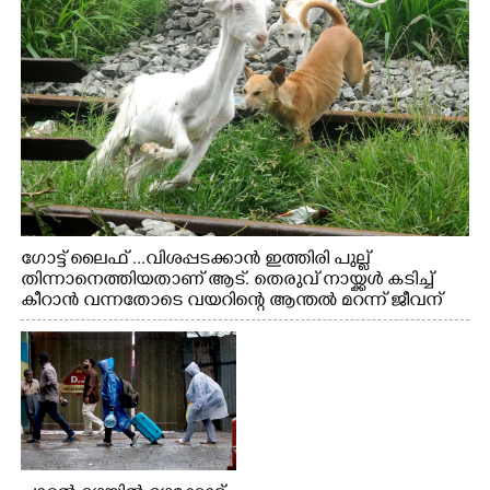
ഗോട്ട് ലൈഫ് ...വിശപ്പടക്കാൻ ഇത്തിരി പുല്ല്
തിന്നാനെത്തിയതാണ് ആട്. തെരുവ് നായ്ക്കൾ കടിച്ച്
കീറാൻ വന്നതോടെ വയറിന്റെ ആന്തൽ മറന്ന് ജീവന്
വേണ്ടിയായി ഓട്ടം. എറണാകുളം വാത്തുരുത്തിയിൽ
നിന്നുള്ള കാഴ്ച