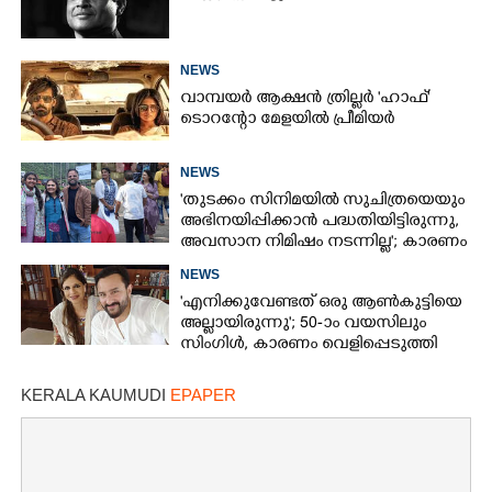
NEWS
വാമ്പയർ ആക്ഷൻ ത്രില്ലർ 'ഹാഫ്'
ടൊറന്റോ മേളയിൽ പ്രീമിയർ
NEWS
'തുടക്കം സിനിമയിൽ സുചിത്രയെയും
അഭിനയിപ്പിക്കാൻ പദ്ധതിയിട്ടിരുന്നു,​
അവസാന നിമിഷം നടന്നില്ല'; കാരണം
തുറന്നുപറഞ്ഞ് ജൂഡ് ആന്റണി
NEWS
'എനിക്കുവേണ്ടത് ഒരു ആൺകുട്ടിയെ
അല്ലായിരുന്നു'; 50-ാം വയസിലും
സിംഗിൾ, കാരണം വെളിപ്പെടുത്തി
സബ പട്ടൗഡി
KERALA KAUMUDI
EPAPER