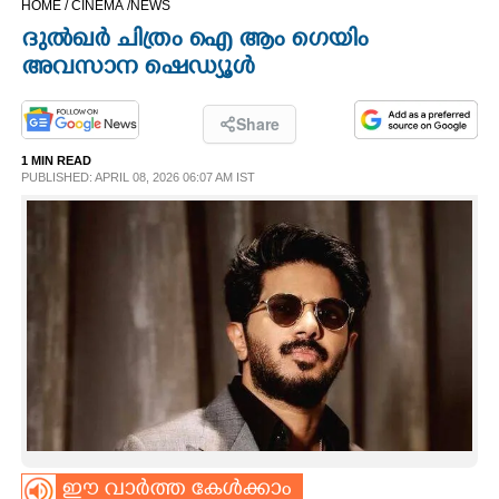
HOME /
CINEMA /
NEWS
CINEMA
ദുൽഖർ ചിത്രം ഐ ആം ഗെയിം
അവസാന ഷെഡ്യൂൾ
OPINION
Share
PHOTOS
1 MIN READ
PUBLISHED: APRIL 08, 2026 06:07 AM IST
LIFESTYLE
SPIRITUAL
INFO+
ART
ASTRO
ഈ വാർത്ത കേൾക്കാം