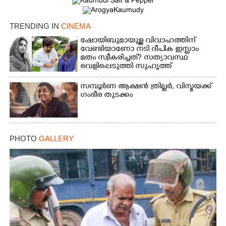
TRENDING IN
CINEMA
ഷോയിബുമായുള്ള വിവാഹത്തിന്
വേണ്ടിയാണോ നടി ദീപിക ഇസ്ലാം
മതം സ്വീകരിച്ചത്? സത്യാവസ്ഥ
വെളിപ്പെടുത്തി സുഹൃത്ത്‌
സമ്പൂർണ ആക്ഷൻ ത്രില്ലർ,​ വിസ്മയക്ക്
ഗംഭീര തുടക്കം
PHOTO
GALLERY