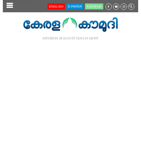
SECTIONS
ENGLISH
E-PAPER
KĀZHCHA
HOME
LATEST
SATURDAY, 08 AUGUST 2026 6.59 AM IST
AUDIO
NOTIFIED NEWS
POLL
KERALA
LOCAL
NEWS 360
CASE DIARY