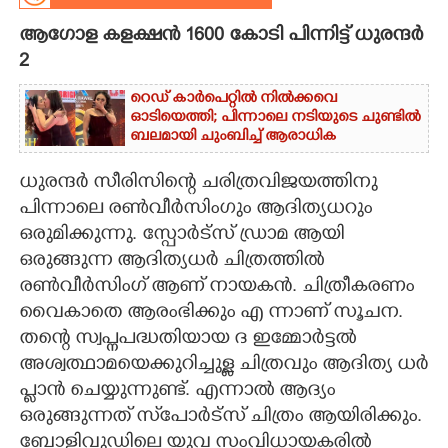
ആഗോള കളക്ഷൻ 1600 കോടി പിന്നിട്ട് ധുരന്ദർ
CARTOONS
2
LITERATURE
റെഡ് കാർപെറ്റിൽ നിൽക്കവെ
ഓടിയെത്തി; പിന്നാലെ നടിയുടെ ചുണ്ടിൽ
ബലമായി ചുംബിച്ച് ആരാധിക
ZOOM
ധുരന്ദർ സീരിസിന്റെ ചരിത്രവിജയത്തിനു
പിന്നാലെ രൺവീർസിംഗും ആദിത്യധറും
CONTACT US
ഒരുമിക്കുന്നു. സ്പോർട്സ് ഡ്രാമ ആയി
ഒരുങ്ങുന്ന ആദിത്യധർ ചിത്രത്തിൽ
രൺവീർസിംഗ് ആണ് നായകൻ. ചിത്രീകരണം
വൈകാതെ ആരംഭിക്കും എ ന്നാണ് സൂചന.
തന്റെ സ്വപ്നപദ്ധതിയായ ദ ഇമ്മോർട്ടൽ
അശ്വത്ഥാമയെക്കുറിച്ചുള്ള ചിത്രവും ആദിത്യ ധർ
പ്ളാൻ ചെയ്യുന്നുണ്ട്. എന്നാൽ ആദ്യം
ഒരുങ്ങുന്നത് സ്‌പോർട്സ് ചിത്രം ആയിരിക്കും.
ബോളിവുഡിലെ യുവ സംവിധായകരിൽ