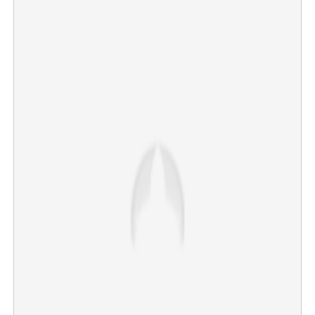
×
Share this link
Copy Link