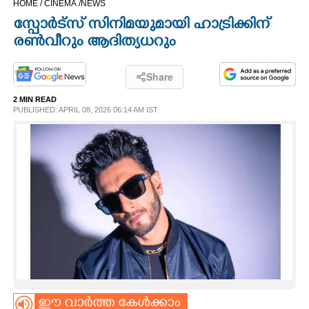
HOME /
CINEMA /
NEWS
CINEMA
സ്പോർട്സ് സിനിമയുമായി ഹാട്രിക്കിന്
രൺവീറും ആദിത്യധറും
OPINION
Share
PHOTOS
2 MIN READ
PUBLISHED: APRIL 08, 2026 06:14 AM IST
LIFESTYLE
SPIRITUAL
INFO+
ART
ASTRO
ഈ വാർത്ത കേൾക്കാം