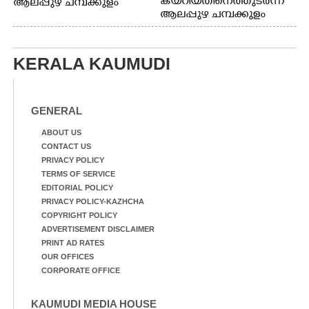
കയറിയതിനെത്തുടർന്ന്
ആലപ്പുഴ ചമ്പക്കുളം
ആലപ്പുഴ ചമ്പക്കുളം
ഫാദർ തോമസ്
ഫാദർ തോമസ്
പോരൂക്കര സെൻട്രൽ
പോരൂക്കര സെൻട്രൽ
സ്കൂളിലെ ദുരിതാശ്വാസ
സ്കൂളിലെ ദുരിതാശ്വാസ
ക്യാമ്പിലെത്തിയവർ
KERALA KAUMUDI
ക്യാമ്പിലെത്തിയവർ മഴ
വസ്ത്രങ്ങൾ
മാറിനിന്ന ഇടവേളയിൽ
ഉണക്കാനിട്ടിരിക്കുന്ന
ക്യാമ്പ് പരിസരത്ത്
ഗോൾപോസ്റ്റിന് മുന്നിൽ
വസ്ത്രങ്ങൾ
ഫുട്ബോൾ കളികളിൽ
GENERAL
ഉണക്കാനിടുന്ന കാഴ്ച.
ഏർപ്പെട്ടിരിക്കുന്ന
കുട്ടികൾ
ABOUT US
CONTACT US
PRIVACY POLICY
TERMS OF SERVICE
EDITORIAL POLICY
PRIVACY POLICY-KAZHCHA
COPYRIGHT POLICY
ADVERTISEMENT DISCLAIMER
PRINT AD RATES
OUR OFFICES
CORPORATE OFFICE
KAUMUDI MEDIA HOUSE