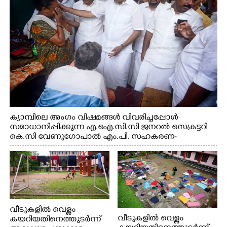
റെജി ചെറിയാൻ എം. എൽ. എ എന്നിവർ സമീപം
ക്യാമ്പിലെ അംഗം വിഷമങ്ങൾ വിവരിച്ചപ്പോൾ
സമാധാനിപ്പിക്കുന്ന എ.ഐ.സി.സി ജനറൽ സെക്രട്ടറി
കെ.സി വേണുഗോപാൽ എം.പി. സഹകരണ-
എക്സൈസ് വകുപ്പ് മന്ത്രി എം. ലിജു, എന്നിവർ
വീടുകളിൽ വെള്ളം
വീടുകളിൽ വെള്ളം
കയറിയതിനെത്തുടർന്ന്