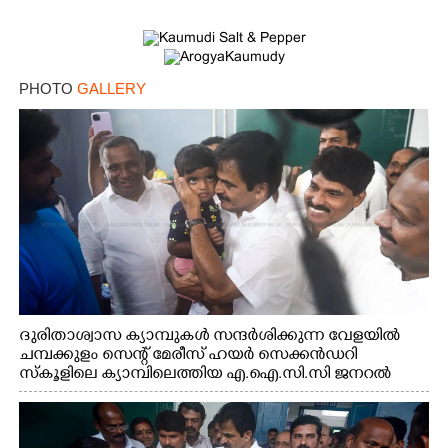
PHOTO
GALLERY
ദുരിതാശ്വാസ ക്യാമ്പുകൾ സന്ദർശിക്കുന്ന വേളയിൽ
ചമ്പക്കുളം സെന്റ് മേരീസ് ഹയർ സെക്കൻഡറി
സ്കൂളിലെ ക്യാമ്പിലെത്തിയ എ.ഐ.സി.സി ജനറൽ
സെക്രട്ടറി കെ.സി വേണുഗോപാൽ എം.പി കുരുന്നിനെ
എടുത്ത് ലാളിച്ചപ്പോൾ. സഹകരണ-എക്സൈസ്
വകുപ്പ് മന്ത്രി എം. ലിജു, കൃഷിവകുപ്പ് മന്ത്രി ടി. സിദ്ദിഖ്,