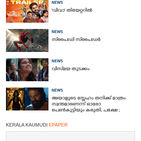
NEWS
'വിവാ' തിയേറ്ററിൽ
NEWS
സ്‌പൈ‌ഡി സ്‌പൈ‌ഡർ
NEWS
വിസ്‌മയ തുടക്കം
NEWS
അയാളുടെ സ്നേഹം തനിക്ക് മാത്രം
സ്വന്തമാണെന്ന് ഓരോ
പെൺകുട്ടിയും കരുതി,​ പക്ഷേ ;
ആക്ഷനും വയലൻസും നിറച്ച്
ടോക്സിക് ട്രെയിലർ
KERALA KAUMUDI
EPAPER