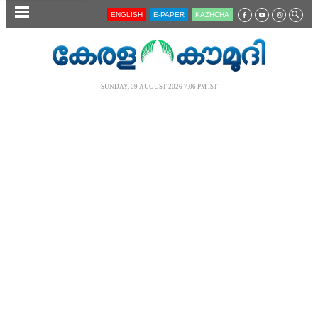
SECTIONS
ENGLISH
E-PAPER
KĀZHCHA
HOME
LATEST
SUNDAY, 09 AUGUST 2026 7.06 PM IST
AUDIO
NOTIFIED NEWS
POLL
KERALA
LOCAL
NEWS 360
CASE DIARY