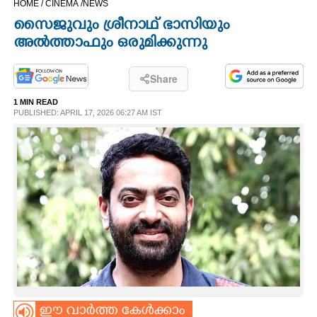
HOME /
CINEMA /
NEWS
CINEMA
സൈജുവും ശ്രീനാഥ് ഭാസിയും
അൽത്താഫും ഒരുമിക്കുന്നു
OPINION
Share
PHOTOS
1 MIN READ
PUBLISHED: APRIL 17, 2026 06:27 AM IST
LIFESTYLE
SPIRITUAL
INFO+
ART
ASTRO
ഈ വാർത്ത കേൾക്കാം