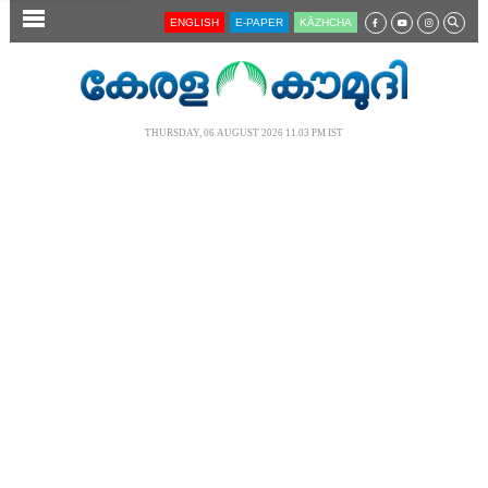
SECTIONS
ENGLISH
E-PAPER
KĀZHCHA
HOME
LATEST
THURSDAY, 06 AUGUST 2026 11.03 PM IST
AUDIO
NOTIFIED NEWS
POLL
KERALA
LOCAL
NEWS 360
CASE DIARY