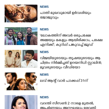
NEWS
പാതി മുഖവുമായി ഉർവശിയും
ജോജുവും
NEWS
'ലോകത്തിന് അവർ ഒരുപക്ഷേ
അമ്മയും മകളും ആയിരിക്കാം, പക്ഷേ
എനിക്ക്'; കുറിപ്പ് പങ്കുവച്ച് ജൂഡ്
NEWS
വിജയ്‌യുടെയും തൃഷയുടെയും ആ
ചിത്രം നിർമ്മിച്ചത് ഉദയനിധി സ്റ്റാലിൻ;
മൂവരുടെയും വീഡിയോ
ചർച്ചയാകുന്നു
NEWS
ലവ് ആന്റ് വാർ പാക്കപ്പ് 31ന്
NEWS
വദന്തി സീസൺ 2 നാളെ മുതൽ,
അപർണയും അനഘയും രേവതി