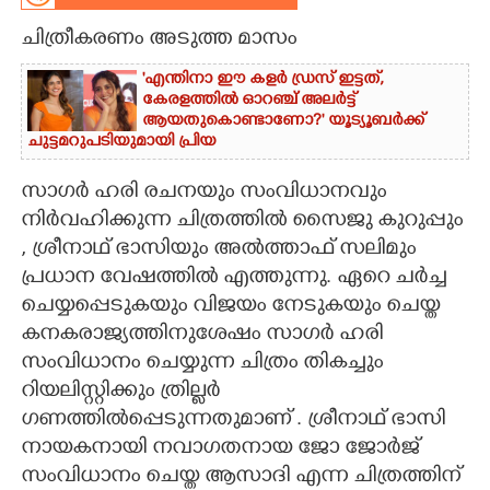
ചിത്രീകരണം അടുത്ത മാസം
CARTOONS
'എന്തിനാ ഈ കളർ ഡ്രസ് ഇട്ടത്,
കേരളത്തിൽ ഓറഞ്ച് അല‌ർട്ട്
LITERATURE
ആയതുകൊണ്ടാണോ?' യൂട്യൂബർക്ക്
ചുട്ടമറുപടിയുമായി പ്രിയ
ZOOM
സാഗർ ഹരി രചനയും സംവിധാനവും
നിർവഹിക്കുന്ന ചിത്രത്തിൽ സൈജു കുറുപ്പും
CONTACT US
, ശ്രീനാഥ് ഭാസിയും അൽത്താഫ് സലിമും
പ്രധാന വേഷത്തിൽ എത്തുന്നു. ഏറെ ചർച്ച
ചെയ്യപ്പെടുകയും വിജയം നേടുകയും ചെയ്ത
കനകരാജ്യത്തിനുശേഷം സാഗർ ഹരി
സംവിധാനം ചെയ്യുന്ന ചിത്രം തികച്ചും
റിയലിസ്റ്റിക്കും ത്രില്ലർ
ഗണത്തിൽപ്പെടുന്നതുമാണ് . ശ്രീനാഥ് ഭാസി
നായകനായി നവാഗതനായ ജോ ജോർജ്
സംവിധാനം ചെയ്ത ആസാദി എന്ന ചിത്രത്തിന്