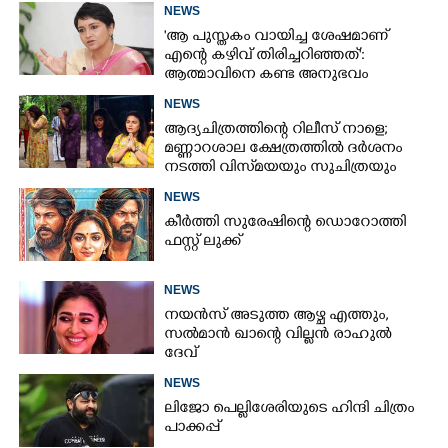
NEWS
'ആ പുസ്തകം വായിച്ച ശേഷമാണ്
എന്റെ കഴിവ് തിരിച്ചറിഞ്ഞത്':
ആത്മാവിനെ കണ്ട അനുഭവം
പങ്കുവച്ച് ലെന
NEWS
ആദ്യചിത്രത്തിന്റെ റിലീസ് നാളെ;
മണ്ണാറശാല ക്ഷേത്രത്തിൽ ദർശനം
നടത്തി വിസ്‌മയയും സുചിത്രയും
NEWS
കീർത്തി സുരേഷിന്റെ ഡൊറോത്തി
ഫസ്റ്റ് ലുക്ക്
NEWS
നയൻസ് അടുത്ത ആഴ്ച എത്തും,
സൽമാൻ ഖാന്റെ വില്ലൻ രാഹുൽ
ദേവ്
NEWS
ലിജോ പെല്ലിശേരിയുടെ ഹിന്ദി ചിത്രം
പാക്കപ്പ്