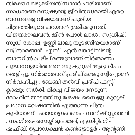
തിരക്കഥ ഒരുക്കിയത് സാഗർ ഹരിയാണ്.
സാധാരണ മനുഷ്യന്റെ ജീവിതവുമായി ഏറെ
ബന്ധപ്പെട്ട വിഷയമാണ് പുതിയ
ചിത്രത്തിലൂടെ പറയാൻ ശ്രമിക്കുന്നത്.
വിജയരാഘവൻ, ജീൻ പോൾ ലാൽ . സുധീഷ്,
സുധി കോപ്പ, ഉണ്ണി ലാലു തുടങ്ങിയവരാണ്
മറ്ര് താരങ്ങൾ. എസ് . എൻ.തോട്ട്സിന്റെ
ബാനറിൽ പ്രദീപ് മഞ്ജുവാണ് നിർമ്മാണം .
പൂജാവേളയിൽ സൈജു കുറുപ്പ് ആദ്യ ദീപം
തെളിച്ചു. നിർമ്മാതാവ് പ്രദീപ് മഞ്ജു സ്വിച്ചോൺ
നിർവഹിച്ചു . ബേബി തൻവി പ്രദീപ് ഫസ്റ്റ്
ക്ലാപ്പും നൽകി. മികച്ച വിജയം നേടുന്ന
മോഹിനിയാട്ടത്തിനു ശേഷം സൈജു കുറുപ്പ്
പ്രധാന വേഷത്തിൽ എത്തുന്ന ചിത്രം
കൂടിയാണ് . ഛായാഗ്രഹണം - സനീഷ് സ്റ്റാൻലി
. സംഗീതം- സെയ്ത് മുഹമ്മദ്, എഡിറ്റിംഗ് -
ഷഫീഖ്. പ്രൊഡക്ഷൻ കൺട്രോളർ - ആന്റണി