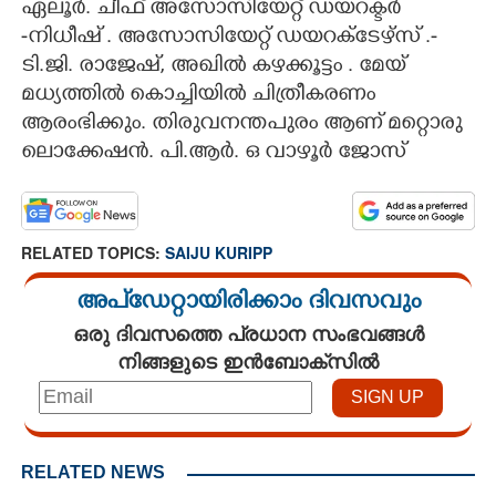
ഏലൂർ. ചീഫ് അസോസിയേറ്റ് ഡയറക്ടർ
-നിധീഷ് . അസോസിയേറ്റ് ഡയറക്ടേഴ്സ് .-
ടി.ജി. രാജേഷ്, അഖിൽ കഴക്കൂട്ടം . മേയ്
മധ്യത്തിൽ കൊച്ചിയിൽ ചിത്രീകരണം
ആരംഭിക്കും. തിരുവനന്തപുരം ആണ് മറ്റൊരു
ലൊക്കേഷൻ. പി.ആർ. ഒ വാഴൂർ ജോസ്
RELATED TOPICS:
SAIJU KURIPP
അപ്ഡേറ്റായിരിക്കാം ദിവസവും
ഒരു ദിവസത്തെ പ്രധാന സംഭവങ്ങൾ
നിങ്ങളുടെ ഇൻബോക്സിൽ
RELATED NEWS