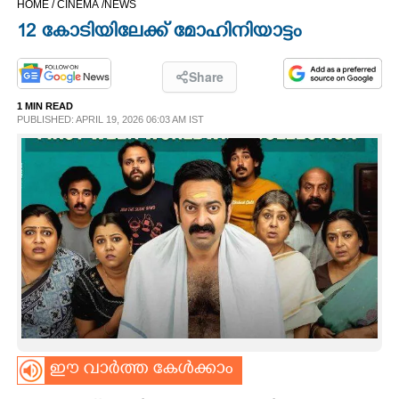
HOME /
CINEMA /
NEWS
CINEMA
12 കോടിയിലേക്ക് മോഹിനിയാട്ടം
OPINION
Share
1 MIN READ
PHOTOS
PUBLISHED: APRIL 19, 2026 06:03 AM IST
LIFESTYLE
SPIRITUAL
INFO+
ART
ഈ വാർത്ത കേൾക്കാം
ASTRO