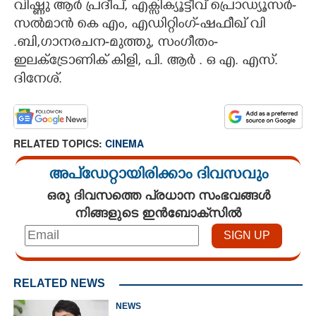
വിഷ്ണു ആർ പ്രദീപ്, എക്സിക്യൂട്ടീവ് പ്രൊഡ്യൂസർ-
സൽമാൻ കെ എം, എഡിറ്റിംഗ്-ഷഫീഖ് വി
.ബി,ഗാനരചന-മുത്തു, സംഗീതം-
ഇലക്ട്രോണിക് കിളി, പി. ആർ . ഒ എ. എസ്.
ദിനേശ്.
RELATED TOPICS:
CINEMA
അപ്ഡേറ്റായിരിക്കാം ദിവസവും
ഒരു ദിവസത്തെ പ്രധാന സംഭവങ്ങൾ
നിങ്ങളുടെ ഇൻബോക്സിൽ
RELATED NEWS
NEWS