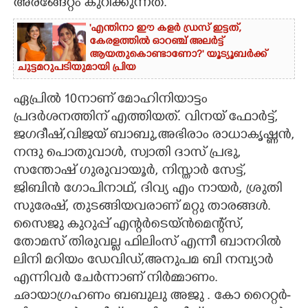
അരങ്ങേറ്റം കുറിക്കുന്നത്.
'എന്തിനാ ഈ കളർ ഡ്രസ് ഇട്ടത്,
കേരളത്തിൽ ഓറഞ്ച് അല‌ർട്ട്
ആയതുകൊണ്ടാണോ?' യൂട്യൂബർക്ക്
ചുട്ടമറുപടിയുമായി പ്രിയ
ഏപ്രിൽ 10നാണ് മോഹിനിയാട്ടം
പ്രദർശനത്തിന് എത്തിയത്. വിനയ് ഫോർട്ട്,
ജഗദീഷ്,വിജയ് ബാബു,അഭിരാം രാധാകൃഷ്ണൻ,
നന്ദു പൊതുവാൾ, സ്വാതി ദാസ് പ്രഭു,
സന്തോഷ്‌ ഗുരുവായൂർ, നിസ്താർ സേട്ട്,
ജിബിൻ ഗോപിനാഥ്, ദിവ്യ എം നായർ, ശ്രുതി
സുരേഷ്, തുടങ്ങിയവരാണ് മറ്റു താരങ്ങൾ.
സൈജു കുറുപ്പ് എന്റർടെയ്ൻമെന്റ്സ്,
തോമസ് തിരുവല്ല ഫിലിംസ് എന്നീ ബാനറിൽ
ലിനി മറിയം ഡേവിഡ്,അനുപമ ബി നമ്പ്യാർ
എന്നിവർ ചേർന്നാണ് നിർമ്മാണം.
ഛായാഗ്രഹണം ബബുലു അജു . കോ റൈറ്റർ-