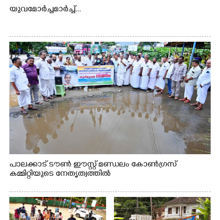
യുവമോർച്ചമാർച്ച്...
പാലക്കാട് ടൗൺ ഈസ്റ്റ് മണ്ഡലം കോൺഗ്രസ്
കമ്മിറ്റിയുടെ നേതൃത്വത്തിൽ