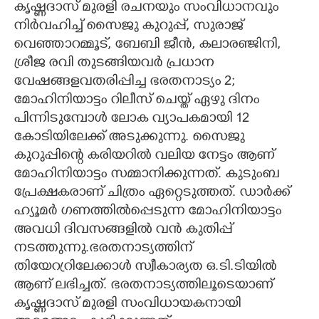
കൃഷ്ണദാസ് മുരളി രചനയും സംവിധാനവും
നിർവഹിച്ച് സൈജു കുറുപ്പ്, സുരാജ്
CARTOONS
വെഞ്ഞാറമ്മൂട്, ബേബി ജീൻ, കലാരഞ്ജിനി,
ശ്രീജ രവി തുടങ്ങിയവർ പ്രധാന
LITERATURE
വേഷങ്ങളവതരിപ്പിച്ച ഭരതനാട്യം 2;
മോഹിനിയാട്ടം റിലീസ് ചെയ്ത് ഏഴു ദിനം
ZOOM
പിന്നിടുമ്പോൾ ലോക വ്യാപകമായി 12
കോടിയിലേക്ക് അടുക്കുന്നു. സൈജു
CONTACT US
കുറുപ്പിന്റെ കരിയറിൽ വലിയ നേട്ടം ആണ്
മോഹിനിയാട്ടം സമ്മാനിക്കുന്നത്. കുടുംബ
പ്രേക്ഷകരാണ് ചിത്രം ഏറ്റെടുത്തത്. ഡാർക്ക്
ഹ്യൂമർ ഗണത്തിൽപ്പെടുന്ന മോഹിനിയാട്ടം
അവധി ദിവസങ്ങളിൽ വൻ കുതിപ്പ്
നടത്തുന്നു.ഭരതനാട്യത്തിന്
തിയേറ്രറിലേക്കാൾ സ്വീകാര്യത ഒ.ടി.ടിയിൽ
ആണ് ലഭിച്ചത്. ഭരതനാട്യത്തിലൂടെയാണ്
കൃഷ്ണദാസ് മുരളി സംവിധായകനായി