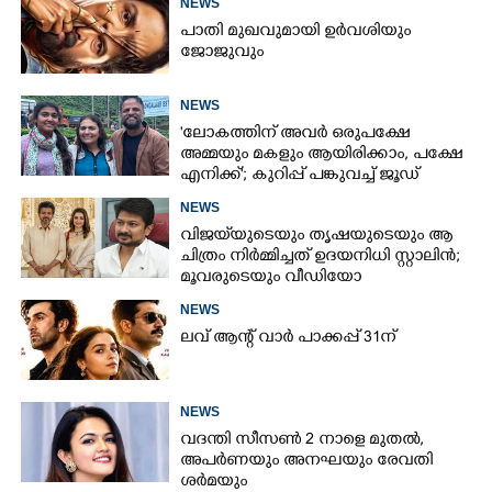
NEWS
പാതി മുഖവുമായി ഉർവശിയും
ജോജുവും
NEWS
'ലോകത്തിന് അവർ ഒരുപക്ഷേ
അമ്മയും മകളും ആയിരിക്കാം, പക്ഷേ
എനിക്ക്'; കുറിപ്പ് പങ്കുവച്ച് ജൂഡ്
NEWS
വിജയ്‌യുടെയും തൃഷയുടെയും ആ
ചിത്രം നിർമ്മിച്ചത് ഉദയനിധി സ്റ്റാലിൻ;
മൂവരുടെയും വീഡിയോ
ചർച്ചയാകുന്നു
NEWS
ലവ് ആന്റ് വാർ പാക്കപ്പ് 31ന്
NEWS
വദന്തി സീസൺ 2 നാളെ മുതൽ,
അപർണയും അനഘയും രേവതി
ശർമയും