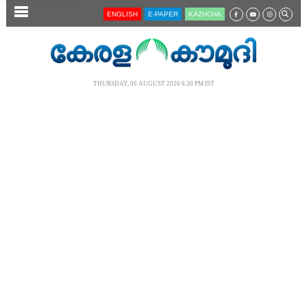
SECTIONS
ENGLISH
E-PAPER
KĀZHCHA
HOME
LATEST
THURSDAY, 06 AUGUST 2026 6.30 PM IST
AUDIO
NOTIFIED NEWS
POLL
KERALA
LOCAL
NEWS 360
CASE DIARY