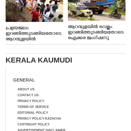
ആറന്മുളയിൽ വെള്ളം
പ്രളയജലം
ഇറങ്ങിത്തുടങ്ങിയതോടെ
ഇറങ്ങിത്തുടങ്ങിയതോടെ
ഐക്കര ജംഗ്ഷനു
ആറന്മുളയിൽ
സമീപത്തുനിന്ന്
ഗ്രാമപഞ്ചായത്ത്
രക്ഷാപ്രവർത്തനത്തിന്
പ്രസിഡന്റ് മാരും
കൊല്ലത്ത് നിന്ന് എത്തിയ
അംഗങ്ങളും
KERALA KAUMUDI
ബോട്ടുകൾ
രാഷ്ട്രീയപ്രവത്തകരും
തിരികെക്കൊണ്ടുപോകു
അടങ്ങുന്ന സംഘം
ന്നു.
റോഡിൽ അടിഞ്ഞ് കൂടിയ
ചെളിയും മണ്ണും മറ്റ്
GENERAL
മാലിന്യങ്ങളും നീക്കം
ചെയ്യുന്നു.
ABOUT US
CONTACT US
PRIVACY POLICY
TERMS OF SERVICE
EDITORIAL POLICY
PRIVACY POLICY-KAZHCHA
COPYRIGHT POLICY
ADVERTISEMENT DISCLAIMER