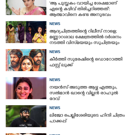
'ആ പുസ്തകം വായിച്ച ശേഷമാണ്
എന്റെ കഴിവ് തിരിച്ചറിഞ്ഞത്':
ആത്മാവിനെ കണ്ട അനുഭവം
പങ്കുവച്ച് ലെന
NEWS
ആദ്യചിത്രത്തിന്റെ റിലീസ് നാളെ;
മണ്ണാറശാല ക്ഷേത്രത്തിൽ ദർശനം
നടത്തി വിസ്‌മയയും സുചിത്രയും
NEWS
കീർത്തി സുരേഷിന്റെ ഡൊറോത്തി
ഫസ്റ്റ് ലുക്ക്
NEWS
നയൻസ് അടുത്ത ആഴ്ച എത്തും,
സൽമാൻ ഖാന്റെ വില്ലൻ രാഹുൽ
ദേവ്
NEWS
ലിജോ പെല്ലിശേരിയുടെ ഹിന്ദി ചിത്രം
പാക്കപ്പ്