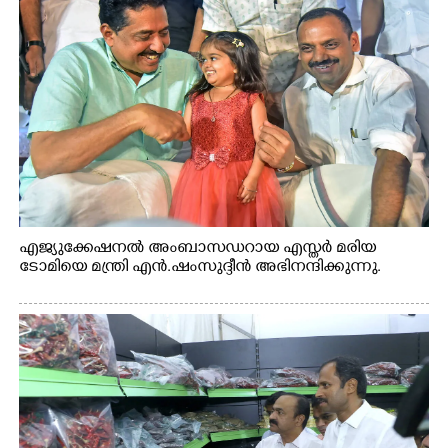
എജ്യുക്കേഷനൽ അംബാസഡറായ എസ്തർ മരിയ
ടോമിയെ മന്ത്രി എൻ.ഷംസുദ്ദീൻ അഭിനന്ദിക്കുന്നു.