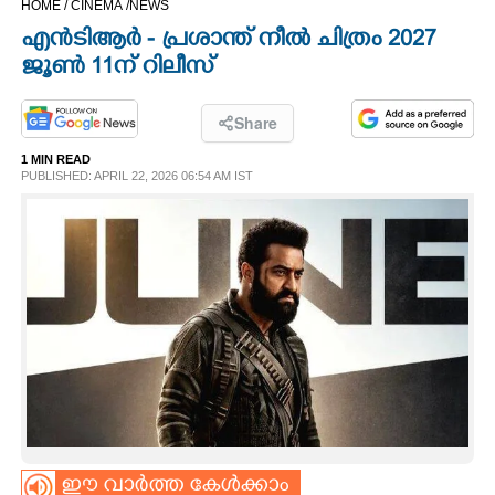
HOME /
CINEMA /
NEWS
CINEMA
എൻടിആർ - പ്രശാന്ത് നീൽ ചിത്രം 2027
ജൂൺ 11ന് റിലീസ്
OPINION
Share
PHOTOS
1 MIN READ
PUBLISHED: APRIL 22, 2026 06:54 AM IST
LIFESTYLE
SPIRITUAL
INFO+
ART
ASTRO
ഈ വാർത്ത കേൾക്കാം