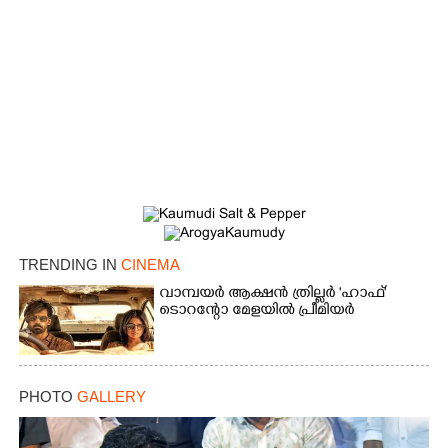
Copy Link
TRENDING IN
CINEMA
വാമ്പയർ ആക്ഷൻ ത്രില്ലർ 'ഹാഫ്'
ടൊറന്റോ മേളയിൽ പ്രീമിയർ
PHOTO
GALLERY