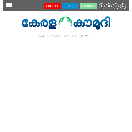
SECTIONS
ENGLISH
E-PAPER
KĀZHCHA
HOME
LATEST
SATURDAY, 08 AUGUST 2026 10.14 PM IST
AUDIO
NOTIFIED NEWS
POLL
KERALA
LOCAL
NEWS 360
CASE DIARY