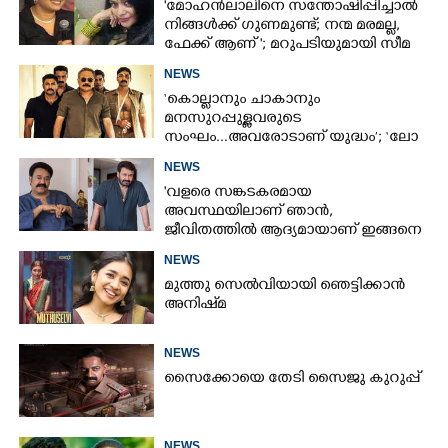
'മോഹൻലാലിനെ സന്തോഷിപ്പിച്ചാൽ
നിങ്ങൾക്ക് ഗുണമുണ്ട്; നന്മ മരമല്ല,
ഫേക്ക് ആണ് '; മറുപടിയുമായി സീമ
ജി നായർ
NEWS
‘കൊല്ലാനും ചാകാനും
മനസുറപ്പുള്ളവരുടെ
സംഘം...അവരോടാണ് യുദ്ധം’; ‘ലോ
ആൻഡ് ഓർഡർ’ ടീസർ പുറത്ത്
NEWS
'വളരെ സങ്കടകരമായ
അവസ്ഥയിലാണ് ഞാൻ,
ജീവിതത്തിൽ ആദ്യമായാണ് ഇങ്ങനെ
സംഭവിക്കുന്നത്'; വീഡിയോ പങ്കുവച്ച്
NEWS
മോഹൻലാൽ
മുത്തു സെൽവിയായി ഞെട്ടിക്കാൻ
അനിഷ്‌മ
NEWS
സൈക്കോയെ തേടി സൈജു കുറുപ്പ്
NEWS