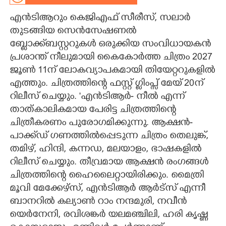
എൻടിആറും കെജിഎഫ് സീരീസ്, സലാർ
CARTOONS
തുടങ്ങിയ സെൻസേഷണൽ
ബ്ലോക്ക്ബസ്റ്ററുകൾ ഒരുക്കിയ സംവിധായകൻ
LITERATURE
പ്രശാന്ത് നീലുമായി കൈകോർത്ത ചിത്രം 2027
ജൂൺ 11ന് ലോകവ്യാപകമായി തിയേറ്ററുകളിൽ
ZOOM
എത്തും. ചിത്രത്തിന്റെ ഫസ്റ്റ് ഗ്ലിംപ്സ് മേയ്‌ 20ന്
റിലീസ്‌ ചെയ്യും. 'എൻടിആർ- നീൽ എന്ന്
CONTACT US
താത്കാലികമായ പേരിട്ട ചിത്രത്തിന്റെ
ചിത്രീകരണം പുരോഗമിക്കുന്നു. ആക്ഷൻ-
പാക്ക്ഡ് ഗണത്തിൽപ്പെടുന്ന ചിത്രം തെലുങ്ക്,
തമിഴ്, ഹിന്ദി, കന്നഡ, മലയാളം, ഭാഷകളിൽ
റിലീസ് ചെയ്യും. തീവ്രമായ ആക്ഷൻ രംഗങ്ങൾ
ചിത്രത്തിന്റെ ഹൈലൈറ്റായിരിക്കും. മൈത്രി
മൂവി മേക്കേഴ്സ്, എൻടിആർ ആർട്സ് എന്നീ
ബാനറിൽ കല്യാൺ റാം നന്ദമുരി, നവീൻ
യെർനേനി, രവിശങ്കർ യലമഞ്ചിലി, ഹരി കൃഷ്ണ