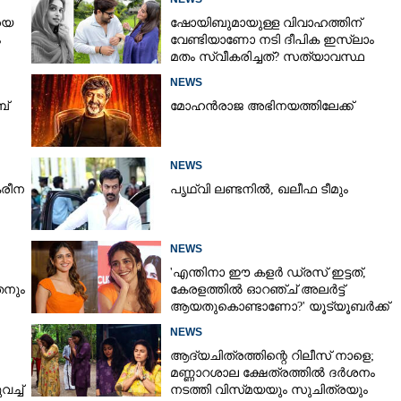
യെ
ഷോയിബുമായുള്ള വിവാഹത്തിന്
ം
വേണ്ടിയാണോ നടി ദീപിക ഇസ്ലാം
മതം സ്വീകരിച്ചത്? സത്യാവസ്ഥ
വെളിപ്പെടുത്തി സുഹൃത്ത്‌
NEWS
ബ്
മോഹൻരാജ അഭിനയത്തിലേക്ക്
NEWS
രീന
പൃഥ്വി ലണ്ടനിൽ, ഖലീഫ ടീമും
NEWS
'എന്തിനാ ഈ കളർ ഡ്രസ് ഇട്ടത്,
നും
കേരളത്തിൽ ഓറഞ്ച് അല‌ർട്ട്
ആയതുകൊണ്ടാണോ?' യൂട്യൂബർക്ക്
ചുട്ടമറുപടിയുമായി പ്രിയ
NEWS
ആദ്യചിത്രത്തിന്റെ റിലീസ് നാളെ;
മണ്ണാറശാല ക്ഷേത്രത്തിൽ ദർശനം
ച്ച്
നടത്തി വിസ്‌മയയും സുചിത്രയും