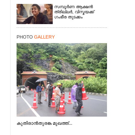
സമ്പൂർണ ആക്ഷൻ
ത്രില്ലർ,​ വിസ്മയക്ക്
ഗംഭീര തുടക്കം
PHOTO
GALLERY
കുതിരാൻതുരങ്ക മുഖത്ത്...