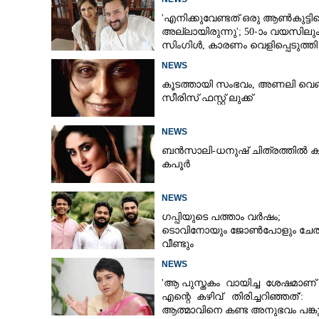
'എനിക്കുവേണ്ടത് ഒരു ആൺകുട്ടി
അല്ലായിരുന്നു'; 50-ാം വയസിലു
സിംഗിൾ, കാരണം വെളിപ്പെടുത്തി
സബ പട്ടൗഡി
NEWS
കൂടത്തായി സംഭവം, അണലി വെ
സീരിസ് ഫസ്റ്റ് ലുക്ക്
NEWS
ബൻസാലി-ധനുഷ് ചിത്രത്തിൽ ക
കപൂർ
NEWS
ഗപ്പിയുടെ പത്താം വർഷം;​
ടൊവിനോയും ജോൺപോളും ചേത
വീണ്ടും
NEWS
'ആ പുസ്തകം വായിച്ച ശേഷമാണ്
എന്റെ കഴിവ് തിരിച്ചറിഞ്ഞത്':
ആത്മാവിനെ കണ്ട അനുഭവം പങ്കുവ