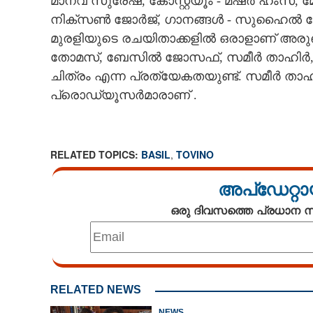
മാനവ് സുരേഷ്, കോസ്റ്റ്യൂം - മഷർ ഹംസ, 
നിക്സൺ ജോർജ്, ഗാനങ്ങൾ - സുഹൈൽ ക
മുരളിയുടെ രചയിതാക്കളിൽ ഒരാളാണ് അരുൺ
തോമസ്, ബേസിൽ ജോസഫ്, സമീർ താഹിർ, അരു
ചിത്രം എന്ന പ്രത്യേകതയുണ്ട്. സമീർ 
പ്രൊഡ്യൂസർമാരാണ് .
RELATED TOPICS:
BASIL
,
TOVINO
അപ്ഡേറ്റാ
ഒരു ദിവസത്തെ പ്രധാന
ബേസിലും ടൊവ
RELATED NEWS
അതിരടി പുതിയ പ
NEWS