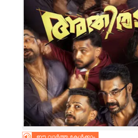
CINEMA
OPINION
PHOTOS
LIFESTYLE
SPIRITUAL
INFO+
ART
ASTRO
ഈ വാർത്ത കേൾക്കാം