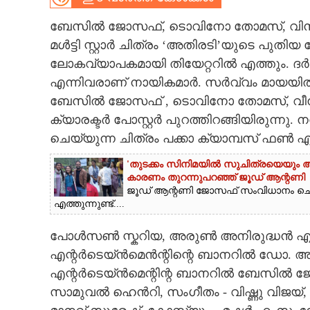
CARTOONS
ബേസിൽ ജോസഫ്, ടൊവിനോ തോമസ്, വിനീത്
മൾട്ടി സ്റ്റാർ ചിത്രം ‘അതിരടി’യുടെ പുതിയ പ
ലോകവ്യാപകമായി തിയേറ്ററിൽ എത്തും. ദർ
LITERATURE
എന്നിവരാണ് നായികമാർ. സർവ്വം മായയി
ബേസിൽ ജോസഫ് ,​ ടൊവിനോ തോമസ്,​ 
ZOOM
ക്യാരക്ടർ പോസ്റ്റർ പുറത്തിറങ്ങിയിരു
ചെയ്യുന്ന ചിത്രം പക്കാ ക്യാമ്പസ് ഫൺ എ
CONTACT US
'തുടക്കം സിനിമയിൽ സുചിത്രയെയും അഭിന
കാരണം തുറന്നുപറഞ്ഞ് ജൂഡ് ആന്റണി
ജൂഡ് ആന്റണി ജോസഫ് സംവിധാനം ചെ
എത്തുന്നുണ്ട്....
പോൾസൺ സ്കറിയ, അരുൺ അനിരുദ്ധൻ എന്
എന്റർടെയ്ൻമെൻന്റിന്റെ ബാനറിൽ ഡോ.
എന്റർടെയ്ൻമെന്റിന്റ ബാനറിൽ ബേസിൽ 
സാമുവൽ ഹെൻറി, സംഗീതം - വിഷ്ണു വിജയ