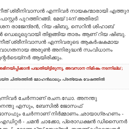
 ശ്രീനിവാസൻ എന്നിവർ നായകന്മാരായി എത്തുന
ോസ്റ്റർ പുറത്തിറങ്ങി. മേയ് 14ന് അതിരടി
ശന രാജേന്ദ്രൻ,​ റിയ ഷിബു,​ സെറിൻ ശിഹാബ്
ൽ ഡെലൂലുവായി തിളങ്ങിയ താരം ആണ് റിയ ഷിബു.
വീനീത് ശ്രീനിവാസൻ എന്നിവരുടെ ആകർഷകമായ
ന്നു. നവാഗതനായ അരുൺ അനിരുദ്ധൻ സംവിധാനം
ന്റർടെയ്നർ ആയിരിക്കും.
യിപ്പിക്കാൻ പദ്ധതിയിട്ടിരുന്നു,​ അവസാന നിമിഷം നടന്നില്ല';
യ്ത ചിത്രത്തിൽ മോഹൻലാലും പ്രത്യേക വേഷത്തിൽ
നിവർ ചേർന്നാണ് രചന.ഡോ. അനന്തു
 അനന്തു എസും, ബേസിൽ ജോസഫ്
ജോസഫും ചേർന്നാണ് നിർമ്മാണം.ഛായാഗ്രഹണം -
്, എഡിറ്റർ - ചമൻ ചാക്കോ, പ്രൊഡക്ഷൻ ഡിസൈനർ 