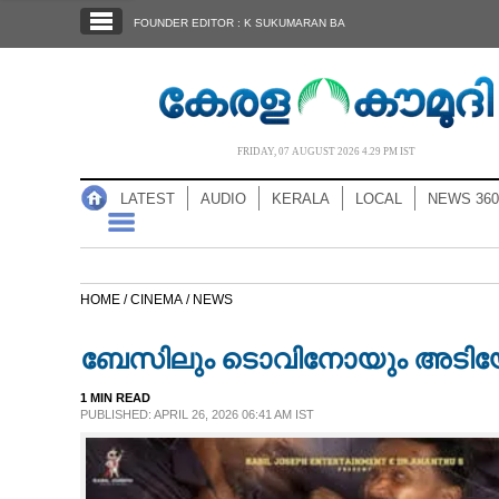
SECTIONS
FOUNDER EDITOR : K SUKUMARAN BA
HOME
LATEST
AUDIO
FRIDAY, 07 AUGUST 2026 4.29 PM IST
NOTIFIED NEWS
LATEST
AUDIO
KERALA
LOCAL
NEWS 360
POLL
KERALA
HOME /
CINEMA /
NEWS
LOCAL
ബേസിലും ടൊവിനോയും അടിയോ
NEWS 360
1 MIN READ
PUBLISHED: APRIL 26, 2026 06:41 AM IST
CASE DIARY