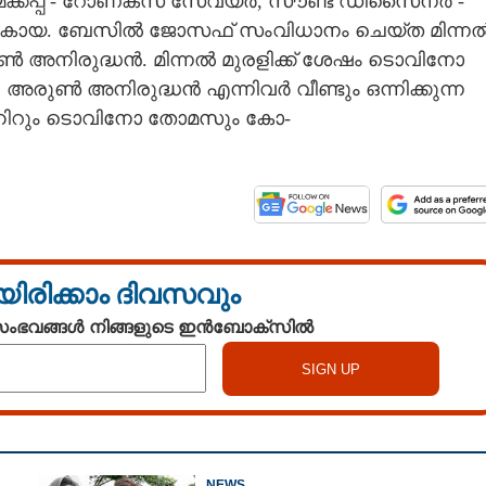
മേക്കപ്പ് - റോണക്സ് സേവ്യർ, സൗണ്ട് ഡിസൈനർ -
ോയ. ബേസിൽ ജോസഫ് സംവിധാനം ചെയ്ത മിന്ന
 അനിരുദ്ധൻ. മിന്നൽ മുരളിക്ക് ശേഷം ടൊവിനോ
ൺ അനിരുദ്ധൻ എന്നിവർ വീണ്ടും ഒന്നിക്കുന്ന
താഹിറും ടൊവിനോ തോമസും കോ-
Share this link
യിരിക്കാം ദിവസവും
 സംഭവങ്ങൾ നിങ്ങളുടെ ഇൻബോക്സിൽ
Copy Link
ിനോയും അടിയോടടി,
ോസ്റ്റർ
NEWS