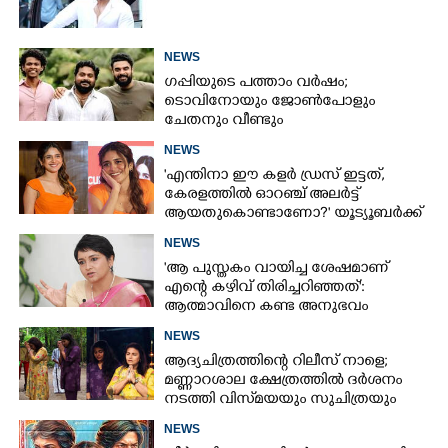
NEWS
ഗപ്പിയുടെ പത്താം വർഷം;​
ടൊവിനോയും ജോൺപോളും
ചേതനും വീണ്ടും
NEWS
'എന്തിനാ ഈ കളർ ഡ്രസ് ഇട്ടത്,
കേരളത്തിൽ ഓറഞ്ച് അല‌ർട്ട്
ആയതുകൊണ്ടാണോ?' യൂട്യൂബർക്ക്
ചുട്ടമറുപടിയുമായി പ്രിയ
NEWS
'ആ പുസ്തകം വായിച്ച ശേഷമാണ്
എന്റെ കഴിവ് തിരിച്ചറിഞ്ഞത്':
ആത്മാവിനെ കണ്ട അനുഭവം
പങ്കുവച്ച് ലെന
NEWS
ആദ്യചിത്രത്തിന്റെ റിലീസ് നാളെ;
മണ്ണാറശാല ക്ഷേത്രത്തിൽ ദർശനം
നടത്തി വിസ്‌മയയും സുചിത്രയും
NEWS