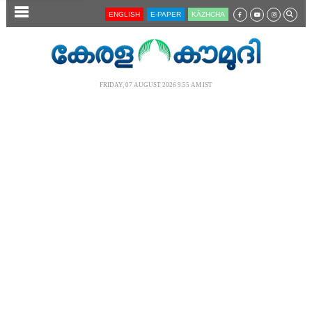
SECTIONS
ENGLISH
E-PAPER
KĀZHCHA
HOME
LATEST
FRIDAY, 07 AUGUST 2026 9.55 AM IST
AUDIO
NOTIFIED NEWS
POLL
KERALA
LOCAL
NEWS 360
CASE DIARY