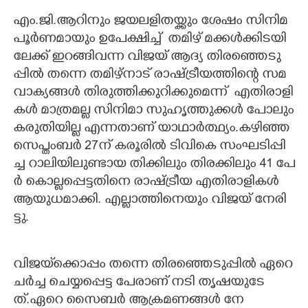
എം.​ജി.​ആ​റി​നും​ ​ജ​യ​ല​ളി​ത​യ്ക്കും​ ​ശേ​ഷം​ ​സി​നി​മ​ ​
പൂ​ർ​ണ​മാ​യും​ ​ഉ​പേ​ക്ഷി​ച്ച് ​ ത​മി​ഴ് ​മ​ക്ക​ൾ​ക്കി​ട​യി​
ലേ​ക്ക് ​ഇ​റ​ങ്ങി​വ​ന്ന​ ​വി​ജ​യ് ​ആ​ദ്യ​ ​തി​ര​ഞ്ഞെ​ടു​
പ്പി​ൽ​ ​ത​ന്നെ​ ​ത​മി​ഴ്നാ​ട് ​രാ​ഷ്ട്രീ​യ​ത്തി​ന്റെ​ ​സ​മ​
വാ​ക്യ​ങ്ങ​ൾ​ ​തി​രു​ത്തി​ക്കു​റി​ക്കു​മെ​ന്ന് ​ ​എ​തി​രാ​ളി​
ക​ൾ​ ​മാ​ത്ര​മ​ല്ല​ ​സി​നി​മാ​ ​സു​ഹൃ​ത്തു​ക്ക​ൾ​ ​പോ​ലും​
​ക​രു​തിയില്ല ​എ​ന്ന​താ​ണ് ​യാ​ഥാ​ർ​ത്ഥ്യം.ക​ഴി​ഞ്ഞ​ ​
സെ​പ്തം​ബ​ർ​ 27​ന് ​ക​രൂ​രി​ൽ​ ​ടി​വികെ​ ​സം​ഘ​ടി​പ്പി​
ച്ച​ ​റാ​ലി​യി​ലു​ണ്ടാ​യ​ ​തി​ക്കി​ലും​ ​തി​ര​ക്കി​ലും​ 41​ ​പേ​
ർ​ ​കൊ​ല്ല​പ്പെ​ട്ട​തി​നെ​ ​രാ​ഷ്ട്രീ​യ​ ​എ​തി​രാ​ളി​ക​ൾ​ ​
ആ​യു​ധ​മാ​ക്കി.​ ​എ​ല്ലാ​ത്തി​നെ​യും ​വി​ജ​യ് ​നേ​രി​
ട്ടു.
​വി​ജ​യ്‌​ക്കൊ​പ്പം​ ​ത​ന്നെ​ ​തി​ര​ഞ്ഞെ​ടു​പ്പി​ൽ​ ​ഏ​റെ​
​ച​ർ​ച്ച​ ​ചെ​യ്യ​പ്പെ​ട്ട​ ​പേ​രാ​ണ് ​ന​ടി​ ​തൃ​ഷ​യു​ടേ​
ത്.ഏ​റെ​ ​സൈ​ബ​ർ​ ​ആ​ക്ര​മ​ണ​ങ്ങ​ൾ​ ​നേ​