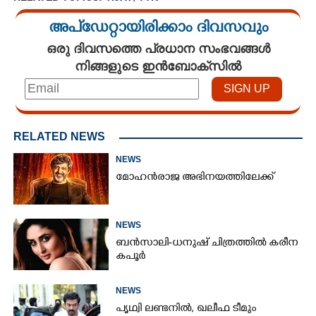
അപ്ഡേറ്റായിരിക്കാം ദിവസവും
ഒരു ദിവസത്തെ പ്രധാന സംഭവങ്ങൾ
നിങ്ങളുടെ ഇൻബോക്സിൽ
RELATED NEWS
NEWS
മോഹൻരാജ അഭിനയത്തിലേക്ക്
NEWS
ബൻസാലി-ധനുഷ് ചിത്രത്തിൽ കരീന
കപൂർ
NEWS
പൃഥ്വി ലണ്ടനിൽ, ഖലീഫ ടീമും