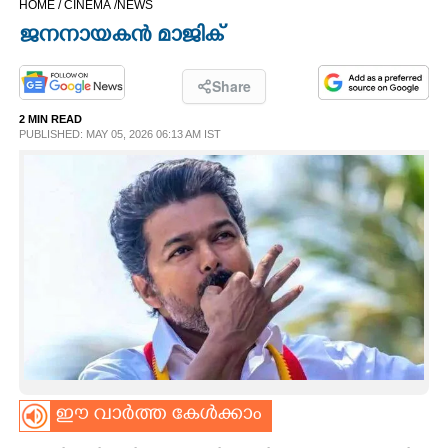
HOME /
CINEMA /
NEWS
CINEMA
ജനനായകൻ മാജിക്
OPINION
Share
2 MIN READ
PHOTOS
PUBLISHED: MAY 05, 2026 06:13 AM IST
LIFESTYLE
SPIRITUAL
INFO+
ART
ഈ വാർത്ത കേൾക്കാം
ASTRO