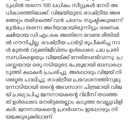
ടു​പ്പി​ൽ​ ​ത​ന്നെ​ 100​ ​ല​ധി​കം​ ​സീ​റ്റു​ക​ൾ​ ​നേ​ടി​ ​അ​
ധി​കാ​ര​ത്തി​ലേ​ക്ക്.​ ​വി​ജ​യ്‌​യു​ടെ​ ​രാ​ഷ്ട്രീ​യ​ ​അ​ര​
ങ്ങേ​റ്റം​ ​ത​മി​ഴ​ക​ത്ത് ​വ​ൻ​ ​ച​ല​നം​ ​സൃ​ഷ്ടി​ക്കു​മെ​ന്ന്
​മു​ൻ​പേ​ ​ത​ന്നെ​ ​അ​റി​യാ​മാ​യി​രു​ന്നി​ട്ടും​ ​ഭ​ര​ണ​ക​
ക്ഷി​യാ​യ​ ​ഡി.​എം.​കെ​ ​അ​തി​നെ​ ​വേ​ണ്ട​ ​രീ​തി​യി​
ൽ​ ​ഗൗ​നി​ച്ചി​ല്ല.​ ​രാ​ഷ്ട്രീ​യ​ ​പാ​ർ​ട്ടി​ ​രൂ​പീ​ക​രി​ച്ച​ ​നാ​
ൾ​ ​മു​ത​ൽ​ ​വ്യ​ക്തി​ജീ​വി​തം​ ​ഉ​ൾ​പ്പെ​ടെ​ ​പ​ല​ ​പ്ര​തി​
സ​ന്ധി​ക​ളെ​യും​ ​വി​ജ​യ്‌​ക്ക് ​നേ​രി​ടേ​ണ്ടി​വ​ന്നു.​ ​പ്ര​
ശ​സ്ത​യാ​യ​ ​ഒ​രു​ ​ന​ടി​യു​ടെ​ ​പേ​രു​മാ​യി​ ​ബ​ന്ധ​പ്പെ​
ടു​ത്തി​ ​ക​ഥ​ക​ൾ​ ​പ്ര​ച​രി​ച്ചു.​ ​അ​പ്പോ​ഴും​ ​വി​ജ​യ് ​നി​
ശ​ബ്ദ​ത​ ​പാ​ലി​ച്ചു.​ ​രാ​ഷ്ട്രീ​യ​ ​പ്ര​വേ​ശ​ന​ത്തി​നു​മു​
ന്നോ​ടി​യാ​യി​ ​ത​ന്റെ​ ​അ​വ​സാ​ന​ ​ചി​ത്ര​മാ​യി​ ​വി​ജ​
യ് ​പ്ര​ഖ്യാ​പി​ച്ച​ ​ജ​ന​നാ​യ​ക​ന്റെ​ ​റി​ലീ​സ് ​ത​ട​ഞ്ഞ​
ത് ​ഉ​ൾ​പ്പെ​ടെ​ ​നേ​രി​ട്ട​തെ​ല്ലാം​ ​ക​ടു​ത്ത​ ​വെ​ല്ലു​വി​ളി​
ക​ൾ.​ ​ജ​ന​നാ​യ​ക​ന്റെ​ ​പ്ര​ദ​ർ​ശ​നം​ ​ഇ​പ്പോ​ഴും​ ​നി​
യ​മ​ക്കു​രു​ക്കി​ലാ​ണ്.