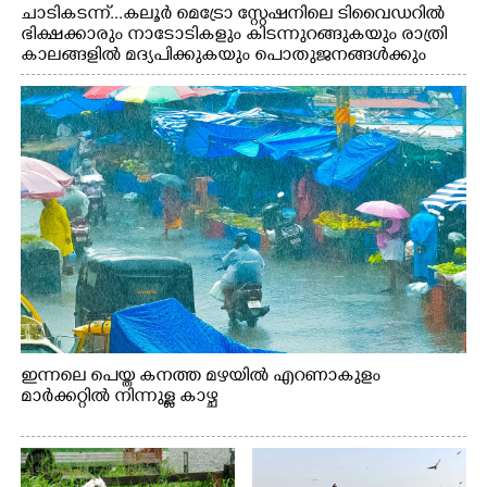
ചാടികടന്ന്...കലൂർ മെട്രോ സ്റ്റേഷനിലെ ടിവൈഡറിൽ
ഭിക്ഷക്കാരും നാടോടികളും കിടന്നുറങ്ങുകയും രാത്രി
കാലങ്ങളിൽ മദ്യപിക്കുകയും പൊതുജനങ്ങൾക്കും
വാഹനത്തിൽ പോകുന്നവർക്കും ബുദ്ധിമുട്ട് ഉണ്ടായ
സാഹചര്യത്തിൽ അധികാരികൾ കമ്പി കൊണ്ട് മറച്ച
വേലി ചാടികടക്കുന്ന നാടോടി സ്ത്രീ
ഇന്നലെ പെയ്ത കനത്ത മഴയിൽ എറണാകുളം
മാർക്കറ്റിൽ നിന്നുള്ള കാഴ്ച