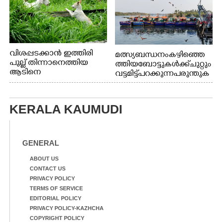
വിശപ്പടക്കാൻ ഇത്തിരി
മത്സ്യബന്ധനം കഴിഞ്ഞെ
പുല്ല് തിന്നാനെത്തിയ
ത്തിയ ബോട്ടുകൾക്ക് ചുറ്റും
ആടിനെ
വട്ടമിട്ട് പറക്കുന്ന പരുന്തുക
ആക്രമിക്കാനൊരുങ്ങുന്ന
ൾ. എറണാകുളം കാളമുക്ക്
തെരുവ് നായ.
ഹാർബറിൽ നിന്നുള്ള കാഴ്ച
എറണാകുളം
KERALA KAUMUDI
വാത്തുരുത്തിയിൽ
നിന്നുള്ള കാഴ്ച
GENERAL
ABOUT US
CONTACT US
PRIVACY POLICY
TERMS OF SERVICE
EDITORIAL POLICY
PRIVACY POLICY-KAZHCHA
COPYRIGHT POLICY