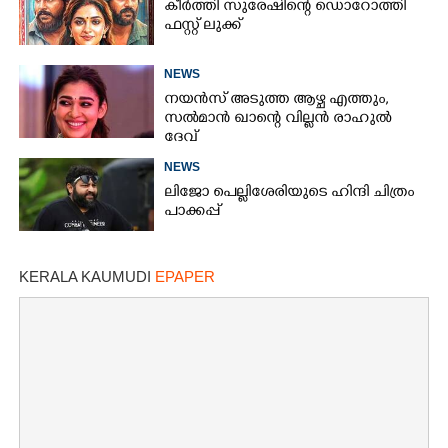
കീർത്തി സുരേഷിന്റെ ഡൊറോത്തി
ഫസ്റ്റ് ലുക്ക്
NEWS
നയൻസ് അടുത്ത ആഴ്ച എത്തും,
സൽമാൻ ഖാന്റെ വില്ലൻ രാഹുൽ
ദേവ്
NEWS
ലിജോ പെല്ലിശേരിയുടെ ഹിന്ദി ചിത്രം
പാക്കപ്പ്
KERALA KAUMUDI
EPAPER
×
Share this link