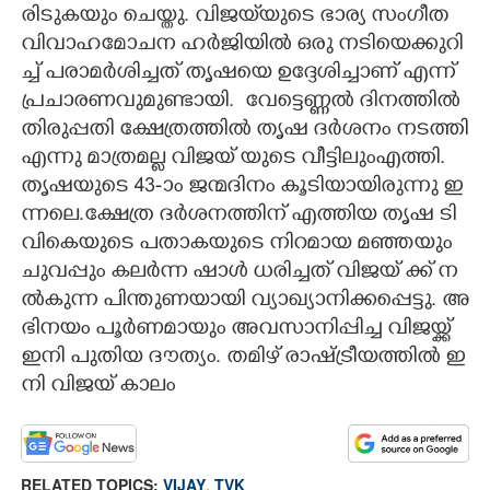
രിടുകയും ചെയ്തു. ​വി​ജ​യ്‌​യു​ടെ​ ​ഭാ​ര്യ​ ​സം​ഗീ​ത​ ​
വി​വാ​ഹ​മോ​ച​ന​ ​ഹ​ർ​ജി​യി​ൽ​ ​ഒ​രു​ ​ന​ടി​യെ​ക്കു​റി​
ച്ച് ​പ​രാ​മ​ർ​ശി​ച്ച​ത് ​തൃ​ഷ​യെ​ ​ഉ​ദ്ദേ​ശി​ച്ചാ​ണ് ​എ​ന്ന് ​
പ്ര​ചാ​ര​ണ​വു​മു​ണ്ടാ​യി.​ ​ വേ​ട്ടെ​ണ്ണ​ൽ​ ​ദി​ന​ത്തി​ൽ​ ​
തി​രു​പ്പ​തി​ ​ക്ഷേ​ത്ര​ത്തി​ൽ​ ​തൃ​ഷ​ ​ദ​ർ​ശ​നം​ ​ന​ട​ത്തി​
​എ​ന്നു​ ​മാ​ത്ര​മ​ല്ല​ ​വി​ജ​യ് ​യു​ടെ​ ​വീ​ട്ടി​ലുംഎ​ത്തി.
തൃ​ഷ​യു​ടെ​ 43​-ാം​ ​ജ​ന്മ​ദി​നം​ ​കൂ​ടി​യാ​യി​രു​ന്നു​ ​ഇ​
ന്ന​ലെ.​ക്ഷേ​ത്ര​ ​ദ​ർ​ശ​ന​ത്തി​ന് ​എ​ത്തി​യ​ ​തൃ​ഷ​ ​ടി​
വി​കെ​യു​ടെ​ ​പ​താ​ക​യു​ടെ​ ​നി​റ​മാ​യ​ ​മ​ഞ്ഞ​യും​ ​
ചു​വ​പ്പും​ ​ക​ല​ർ​ന്ന​ ​ഷാൾ ​ധ​രി​ച്ച​ത് വി​ജ​യ് ​ക്ക് ​ന​
ൽ​കു​ന്ന​ ​പി​ന്തു​ണ​യാ​യി​ ​വ്യാ​ഖ്യാ​നി​ക്ക​പ്പെ​ട്ടു. ​അ​
ഭി​ന​യം​ ​പൂ​ർ​ണ​മാ​യും​ ​അ​വ​സാ​നി​പ്പി​ച്ച​ ​വി​ജയ്ക്ക്
ഇനി പുതിയ ദൗത്യം.​ ​ത​മി​ഴ് ​രാ​ഷ്ട്രീ​യ​ത്തി​ൽ​ ​ഇ​
നി​ ​വി​ജ​യ് ​കാ​ലം
RELATED TOPICS:
VIJAY
,
TVK