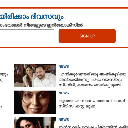
യിരിക്കാം ദിവസവും
 സംഭവങ്ങൾ നിങ്ങളുടെ ഇൻബോക്സിൽ
NEWS
Share this link
െയും
'എനിക്കുവേണ്ടത് ഒരു ആൺകുട്ടിയെ
,​
അല്ലായിരുന്നു'; 50-ാം വയസിലും
സിംഗിൾ, കാരണം വെളിപ്പെടുത്തി
സബ പട്ടൗഡി
NEWS
കൂടത്തായി സംഭവം, അണലി വെബ്
ം
സീരിസ് ഫസ്റ്റ് ലുക്ക്
Copy Link
യി അലക്സ് പോളിന്റെ
NEWS
്റ് യൂ ടൈറ്റിൽ പോസ്റ്റർ
ബൻസാലി-ധനുഷ് ചിത്രത്തിൽ കരീ