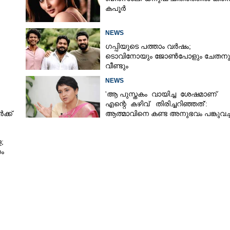
കപൂർ
NEWS
ഗപ്പിയുടെ പത്താം വർഷം;​
ടൊവിനോയും ജോൺപോളും ചേതനു
വീണ്ടും
NEWS
'ആ പുസ്തകം വായിച്ച ശേഷമാണ്
എന്റെ കഴിവ് തിരിച്ചറിഞ്ഞത്':
്ക്
ആത്മാവിനെ കണ്ട അനുഭവം പങ്കുവച്ച
ലെന
;
ം