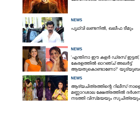
NEWS
പൃഥ്വി ലണ്ടനിൽ, ഖലീഫ ടീമും
NEWS
'എന്തിനാ ഈ കളർ ഡ്രസ് ഇട്ടത്,
കേരളത്തിൽ ഓറഞ്ച് അല‌ർട്ട്
ആയതുകൊണ്ടാണോ?' യൂട്യൂബർക
ചുട്ടമറുപടിയുമായി പ്രിയ
NEWS
ആദ്യചിത്രത്തിന്റെ റിലീസ് നാളെ
മണ്ണാറശാല ക്ഷേത്രത്തിൽ ദർശന
നടത്തി വിസ്‌മയയും സുചിത്രയും