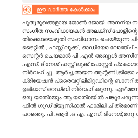
ഈ വാർത്ത കേൾക്കാം
CARTOONS
പുതുമുഖങ്ങളായ ജോൺ ജോയ്, അനന്യ നായർ
LITERATURE
സംഗീത സംവിധായകൻ അലക്സ് പോളിന്റെ
തിരക്കഥയെഴുതി സംവിധാനം ചെയ്യുന്ന ചിത്രത്
ZOOM
ടൈറ്റിൽ , ഫസ്റ്റ് ലുക്ക് , ഓഡിയോ ലോ
സെന്റർ ചെയമാൻ പി .എൻ അബ്ദുൾ അസീസ് 
.എസ്. ദിനേശ് ഫസ്റ്റ് ലുക്ക് പോസ്റ്റർ
CONTACT US
നിർവഹിച്ചു. ആർച്ച,അയന ആന്റണി,ജിജോ എ
ക്രിയേഷൻ പ്രൈവറ്റ് ലിമിറ്റഡിന്റെ ബാനറി
ഉല്ലാസ് റെഡ്ബി നിർവഹിക്കുന്നു. ഏഴ്
ഒരു യാത്രയും ആ യാത്രയിൽ പങ്കുചേരുന്
ഫീൽ ഗുഡ് മ്യൂസിക്കൽ ഫാമിലി ചിത്രമാണ
പറഞ്ഞു. പി .ആർ .ഒ എ. എസ്. ദിനേശ്,മനു