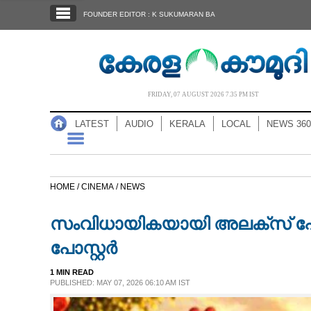
SECTIONS
FOUNDER EDITOR : K SUKUMARAN BA
HOME
LATEST
AUDIO
FRIDAY, 07 AUGUST 2026 7.35 PM IST
NOTIFIED NEWS
LATEST
AUDIO
KERALA
LOCAL
NEWS 360
POLL
KERALA
HOME /
CINEMA /
NEWS
LOCAL
സംവിധായികയായി അലക്സ് പോളി
NEWS 360
പോസ്റ്റർ
1 MIN READ
CASE DIARY
PUBLISHED: MAY 07, 2026 06:10 AM IST