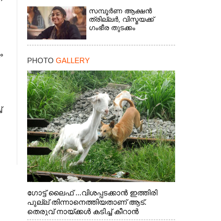
സമ്പൂർണ ആക്ഷൻ
ത്രില്ലർ,​ വിസ്മയക്ക്
ഗംഭീര തുടക്കം
ം
PHOTO
GALLERY
്
ഗോട്ട് ലൈഫ് ...വിശപ്പടക്കാൻ ഇത്തിരി
പുല്ല് തിന്നാനെത്തിയതാണ് ആട്.
തെരുവ് നായ്ക്കൾ കടിച്ച് കീറാൻ