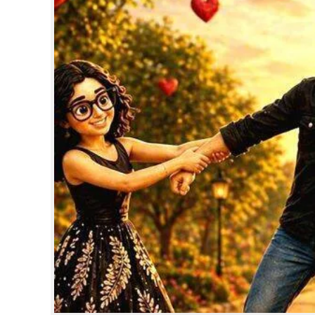
CINEMA
OPINION
PHOTOS
LIFESTYLE
SPIRITUAL
INFO+
ART
ASTRO