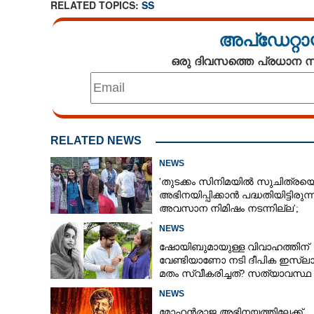
RELATED TOPICS:
SS
അപ്ഡേറ്റാ
ഒരു ദിവസത്തെ പ്രധാന
RELATED NEWS
NEWS
'തുടക്കം സിനിമയിൽ സുചിത്രയ
അഭിനയിപ്പിക്കാൻ പദ്ധതിയിട്ടിരുന്നു
അവസാന നിമിഷം നടന്നില്ല';
കാരണം തുറന്നുപറഞ്ഞ് ജൂഡ്
NEWS
ആന്റണി
ഷോയിബുമായുള്ള വിവാഹത്തിന്
വേണ്ടിയാണോ നടി ദീപിക ഇസ്ലാ
മതം സ്വീകരിച്ചത്? സത്യാവസ്ഥ
സംവിധായികയാ
വെളിപ്പെടുത്തി സുഹൃത്ത്‌
NEWS
മകൾ, ലൗ ആന
മോഹൻരാജ അഭിനയത്തിലേക്ക്