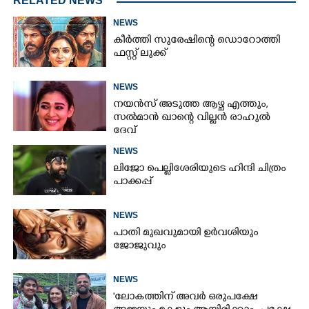
RELATED NEWS
NEWS
കീർത്തി സുരേഷിന്റെ ഡൊറോത്തി
ഫസ്റ്റ് ലുക്ക്
NEWS
നയൻസ് അടുത്ത ആഴ്ച എത്തും,
സൽമാൻ ഖാന്റെ വില്ലൻ രാഹുൽ
ദേവ്
NEWS
ലിജോ പെല്ലിശേരിയുടെ ഹിന്ദി ചിത്രം
പാക്കപ്പ്
NEWS
പാതി മുഖവുമായി ഉർവശിയും
ജോജുവും
NEWS
'ലോകത്തിന് അവർ ഒരുപക്ഷേ