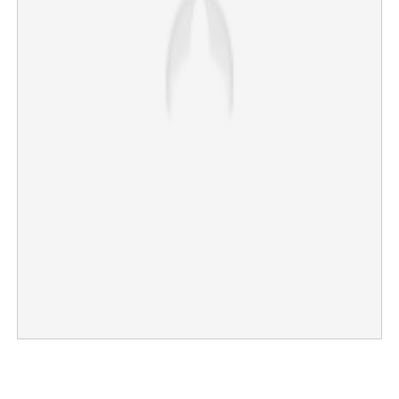
×
Share this link
Copy Link