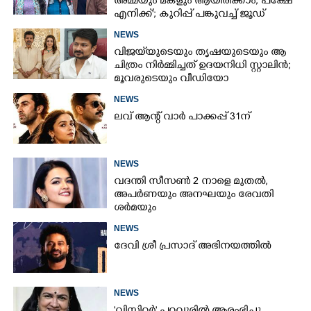
അമ്മയും മകളും ആയിരിക്കാം, പക്ഷേ
എനിക്ക്'; കുറിപ്പ് പങ്കുവച്ച് ജൂഡ്
NEWS
വിജയ്‌യുടെയും തൃഷയുടെയും ആ
ചിത്രം നിർമ്മിച്ചത് ഉദയനിധി സ്റ്റാലിൻ;
മൂവരുടെയും വീഡിയോ
ചർച്ചയാകുന്നു
NEWS
ലവ് ആന്റ് വാർ പാക്കപ്പ് 31ന്
NEWS
വദന്തി സീസൺ 2 നാളെ മുതൽ,
അപർണയും അനഘയും രേവതി
ശർമയും
NEWS
ദേവി ശ്രീ പ്രസാദ് അഭിനയത്തിൽ
NEWS