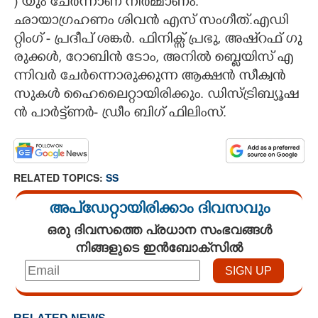
)​ ​യും​ ​ചേ​ർ​ന്നാ​ണ് ​നി​ർ​മ്മാ​ണം.​ ​
ഛാ​യാ​ഗ്ര​ഹ​ണം​ ​ശി​വ​ൻ​ ​എ​സ് ​സം​ഗീ​ത്.​എ​ഡി​
റ്റിം​ഗ് ​-​ ​പ്ര​ദീ​പ് ​ശ​ങ്ക​ർ.​ ​ഫി​നി​ക്സ് ​പ്ര​ഭു,​ ​അ​ഷ്‌​റ​ഫ് ​ഗു​
രു​ക്ക​ൾ,​ ​റോ​ബി​ൻ​ ​ടോം,​ ​അ​നി​ൽ​ ​ബ്ലെ​യി​സ് ​എ​
ന്നി​വ​ർ​ ​ചേ​ർ​ന്നൊ​രു​ക്കു​ന്ന​ ​ആ​ക്ഷ​ൻ​ ​സീ​ക്വ​ൻ​
സു​ക​ൾ​ ​ഹൈ​ലൈ​റ്റാ​യി​രി​ക്കും.​ ​ഡി​സ്ട്രി​ബ്യൂ​ഷ​
ൻ​ ​പാ​ർ​ട്ട്ണ​ർ​-​ ​ഡ്രീം​ ​ബി​ഗ് ​ഫി​ലിം​സ്.
RELATED TOPICS:
SS
അപ്ഡേറ്റായിരിക്കാം ദിവസവും
ഒരു ദിവസത്തെ പ്രധാന സംഭവങ്ങൾ
നിങ്ങളുടെ ഇൻബോക്സിൽ