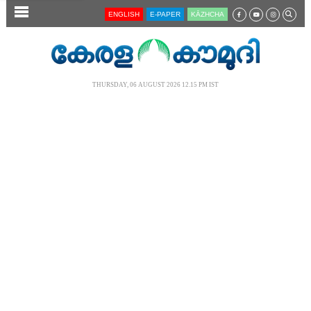
SECTIONS
ENGLISH
E-PAPER
KĀZHCHA
HOME
LATEST
THURSDAY, 06 AUGUST 2026 12.15 PM IST
AUDIO
NOTIFIED NEWS
POLL
KERALA
LOCAL
NEWS 360
CASE DIARY