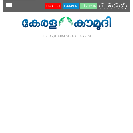
SECTIONS
ENGLISH
E-PAPER
KĀZHCHA
HOME
LATEST
SUNDAY, 09 AUGUST 2026 1.00 AM IST
AUDIO
NOTIFIED NEWS
POLL
KERALA
LOCAL
NEWS 360
CASE DIARY