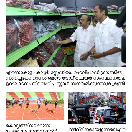
എറണാകുളം കലൂർ സ്റ്റേഡിയം ഹെലിപാഡ് ഗ്രൗണ്ടിൽ
സപ്ളൈകോ ഓണം മെഗാ ട്രേഡ് ഫെയർ സംസ്ഥാനതല
ഉദ്ഘാടനം നിർവഹിച്ച് സ്റ്റാൾ സന്ദർശിക്കുന്ന മുഖ്യമന്ത്രി
വി.ഡി. സതീശൻ. മന്ത്രി അനൂപ് ജേക്കബ് സമീപം
കൊല്ലത്ത് നടക്കുന്ന
ഒഴിവ് ദിനമായ ഇന്നലെ എറ
കേരള സംസ്ഥാന ഇന്റർ