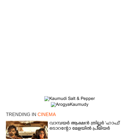
Copy Link
TRENDING IN
CINEMA
വാമ്പയർ ആക്ഷൻ ത്രില്ലർ 'ഹാഫ്'
ടൊറന്റോ മേളയിൽ പ്രീമിയർ