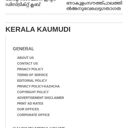
ണാകുളം സൗത്ത് പാലത്തി
ഡിസ്ട്രിക്റ്റ് ക്ലബ്
ൽ അനുഭവപ്പെട്ട ഗതാഗത
അത്‌ലറ്റിക്
ക്കുരുക്ക്
ചാമ്പ്യൻഷിപ്പിൽ അണ്ടർ
20 ആൺകുട്ടികളുടെ 200
മീറ്റർ ഓട്ടം ഫൈനൽ
KERALA KAUMUDI
മത്സരത്തിനിടെ സിന്തറ്റിക്
ട്രാക്കിന് കുറുകെ ഓടുന്ന
നായകൾ.
GENERAL
ABOUT US
CONTACT US
PRIVACY POLICY
TERMS OF SERVICE
EDITORIAL POLICY
PRIVACY POLICY-KAZHCHA
COPYRIGHT POLICY
ADVERTISEMENT DISCLAIMER
PRINT AD RATES
OUR OFFICES
CORPORATE OFFICE