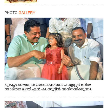
PHOTO
GALLERY
എജ്യുക്കേഷനൽ അംബാസഡറായ എസ്തർ മരിയ
ടോമിയെ മന്ത്രി എൻ.ഷംസുദ്ദീൻ അഭിനന്ദിക്കുന്നു.