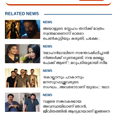
RELATED NEWS
NEWS
അയാളുടെ സ്നേഹം തനിക്ക് മാത്രം
സ്വന്തമാണെന്ന് ഓരോ
പെൺകുട്ടിയും കരുതി,​ പക്ഷേ ;
ആക്ഷനും വയലൻസും നിറച്ച്
NEWS
ടോക്സിക് ട്രെയിലർ
'മോഹൻലാലിനെ സന്തോഷിപ്പിച്ചാൽ
നിങ്ങൾക്ക് ഗുണമുണ്ട്; നന്മ മരമല്ല,
ഫേക്ക് ആണ് '; മറുപടിയുമായി സീമ
ജി നായർ
NEWS
‘കൊല്ലാനും ചാകാനും
മനസുറപ്പുള്ളവരുടെ
സംഘം...അവരോടാണ് യുദ്ധം’; ‘ലോ
ആൻഡ് ഓർഡർ’ ടീസർ പുറത്ത്
NEWS
'വളരെ സങ്കടകരമായ
അവസ്ഥയിലാണ് ഞാൻ,
ജീവിതത്തിൽ ആദ്യമായാണ് ഇങ്ങനെ
സംഭവിക്കുന്നത്'; വീഡിയോ പങ്കുവച്ച്