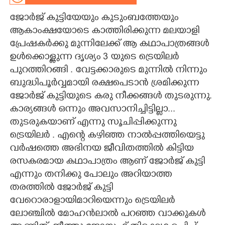
ജോർജ് കുട്ടിയേയും കുടുംബത്തേയും
CARTOONS
ആകാംക്ഷയോടെ കാത്തിരിക്കുന്ന മലയാളി
പ്രേഷകർക്കു മുന്നിലേക്ക് ആ കഥാപാത്രങ്ങൾ
LITERATURE
ഉൾക്കൊള്ളുന്ന ദൃശ്യം 3 യുടെ ട്രെയിലർ
പുറത്തിറങ്ങി . വേട്ടക്കാരുടെ മുന്നിൽ നിന്നും
ZOOM
ബുദ്ധിപൂർവ്വമായി രക്ഷപെടാൻ ശ്രമിക്കുന്ന
ജോർജ് കുട്ടിയുടെ കരു നീക്കങ്ങൾ തുടരുന്നു.
CONTACT US
കാര്യങ്ങൾ ഒന്നും അവസാനിച്ചിട്ടില്ലാ...
തുടരുകയാണ് എന്നു സൂചിപ്പിക്കുന്നു
ട്രെയിലർ . എന്റെ കഴിഞ്ഞ നാൽപ്പത്തിയെട്ടു
വർഷത്തെ അഭിനയ ജീവിതത്തിൽ കിട്ടിയ
രസകരമായ കഥാപാത്രം ആണ് ജോർജ് കുട്ടി
എന്നും തനിക്കു പോലും അറിയാത്ത
തരത്തിൽ ജോർജ് കുട്ടി
വേറൊരാളായിമാറിയെന്നും ട്രെയിലർ
ലോഞ്ചിൽ മോഹൻലാൽ പറഞ്ഞ വാക്കുകൾ