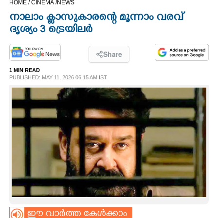
HOME /
CINEMA /
NEWS
CINEMA
നാലാം ക്ളാസുകാരന്റെ മൂന്നാം വരവ്
ദൃശ്യം 3 ട്രെയിലർ
OPINION
Share
PHOTOS
1 MIN READ
PUBLISHED: MAY 11, 2026 06:15 AM IST
LIFESTYLE
SPIRITUAL
INFO+
ART
ASTRO
ഈ വാർത്ത കേൾക്കാം