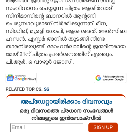
ആണിത്. ജീത്തു ജോസഫ് തിരക്കഥ രചിച്ച്
സംവിധാനം ചെയ്യുന്ന ചിത്രം ആശിർവാദ്
സിനിമാസിന്റെ ബാനറിൽ ആന്റണി
പെരുമ്പാവൂരാണ് നിർമ്മിക്കുന്നത്. മീന,
സിദ്ധിഖ്, മുരളി ഗോപി, ആശ ശരത്, അൻസിബ
ഹസൻ, എസ്ത‌ർ അനിൽ തുടങ്ങി നീണ്ട
താരനിരയുണ്ട്. മോഹൻലാലിന്റെ ജന്മദിനമായ
മേയ് 21ന് ചിത്രം പ്രദർശനത്തിന് എത്തും.
പി.ആർ. ഒ വാഴൂർ ജോസ് .
RELATED TOPICS:
SS
അപ്ഡേറ്റായിരിക്കാം ദിവസവും
ഒരു ദിവസത്തെ പ്രധാന സംഭവങ്ങൾ
നിങ്ങളുടെ ഇൻബോക്സിൽ