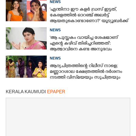
NEWS
'എന്തിനാ ഈ കളർ ഡ്രസ് ഇട്ടത്,
കേരളത്തിൽ ഓറഞ്ച് അല‌ർട്ട്
ആയതുകൊണ്ടാണോ?' യൂട്യൂബർക്ക്
ചുട്ടമറുപടിയുമായി പ്രിയ
NEWS
'ആ പുസ്തകം വായിച്ച ശേഷമാണ്
എന്റെ കഴിവ് തിരിച്ചറിഞ്ഞത്':
ആത്മാവിനെ കണ്ട അനുഭവം
പങ്കുവച്ച് ലെന
NEWS
ആദ്യചിത്രത്തിന്റെ റിലീസ് നാളെ;
മണ്ണാറശാല ക്ഷേത്രത്തിൽ ദർശനം
നടത്തി വിസ്‌മയയും സുചിത്രയും
KERALA KAUMUDI
EPAPER