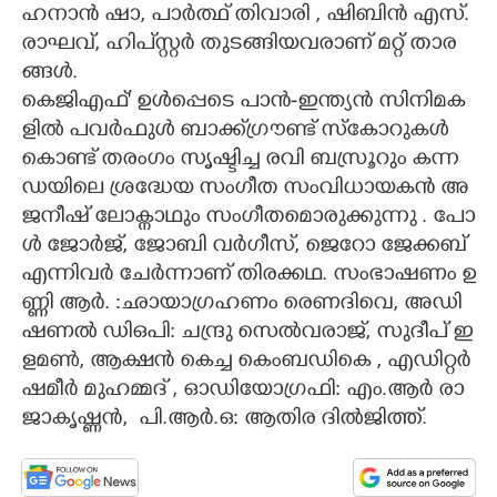
​ഹ​നാ​ൻ​ ​ഷാ,​ ​പാ​ർ​ത്ഥ് ​തി​വാ​രി​ ,​ ​ഷി​ബി​ൻ​ ​എ​സ്.​ ​
രാ​ഘ​വ്,​ ​ഹി​പ്സ്റ്റ​ർ​‍​ ​തു​ട​ങ്ങി​യ​വ​രാ​ണ് ​മ​റ്റ് ​താ​ര​
ങ്ങ​ൾ.
കെ​ജി​എ​ഫ്'​ ​ഉ​ൾ​പ്പെ​ടെ​ ​പാ​ൻ​-​ഇ​ന്ത്യ​ൻ​ ​സി​നി​മ​ക​
ളി​ൽ​ ​പ​വ​ർ​ഫു​ൾ​ ​ബാ​ക്ക്ഗ്രൗ​ണ്ട് ​സ്കോ​റു​ക​ൾ​ ​
കൊ​ണ്ട് ​ത​രം​ഗം​ ​സൃ​ഷ്ടി​ച്ച​ ​ര​വി​ ​ബ​സ്രൂ​റും​ ​ക​ന്ന​
ഡ​യി​ലെ​ ​ശ്ര​ദ്ധേ​യ​ ​സം​ഗീ​ത​ ​സം​വി​ധാ​യ​ക​ൻ​ ​അ​
ജ​നീ​ഷ് ​ലോ​ക്നാ​ഥും​ ​സം​ഗീ​ത​മൊ​രു​ക്കു​ന്നു​ .​ ​പോ​
ൾ​ ​ജോ​ർ​ജ്,​ ​ജോ​ബി​ ​വ​ർ​ഗീ​സ്,​ ​ജെ​റോ​ ​ജേ​ക്ക​ബ് ​
എ​ന്നി​വ​ർ​ ​ചേ​ർ​ന്നാ​ണ് ​തി​ര​ക്ക​ഥ.​ ​സം​ഭാ​ഷ​ണം​ ​ഉ​
ണ്ണി​ ​ആ​ർ.​ ​:​ഛാ​യാ​ഗ്ര​ഹ​ണം​ ​രെ​ണ​ദി​വെ,​ ​അ​ഡി​
ഷ​ണ​ൽ​ ​ഡി​ഒ​പി​:​ ​ച​ന്ദ്രു​ ​സെ​ൽ​വ​രാ​ജ്,​ ​സു​ദീ​പ് ​ഇ​
ള​മ​ൺ,​ ​ആ​ക്ഷ​ൻ​ ​കെ​ച്ച​ ​കെം​ബ​ഡി​കെ​ , എ​ഡി​റ്റ​ർ​ ​
ഷ​മീ​ർ​ ​മു​ഹ​മ്മ​ദ് ,​ ​ഓ​ഡി​യോ​ഗ്ര​ഫി​:​ ​എം.​ആ​ർ​ ​രാ​
ജാ​കൃ​ഷ്ണ​ൻ,​ ​ ​പി.​ആ​ർ.​ഒ​:​ ​ആ​തി​ര​ ​ദി​ൽ​ജി​ത്ത്.