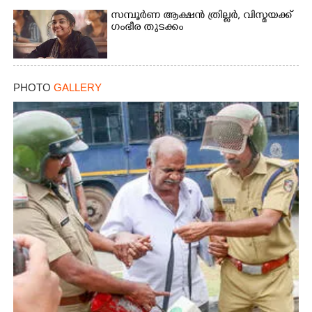
സമ്പൂർണ ആക്ഷൻ ത്രില്ലർ,​ വിസ്മയക്ക്
ഗംഭീര തുടക്കം
PHOTO
GALLERY