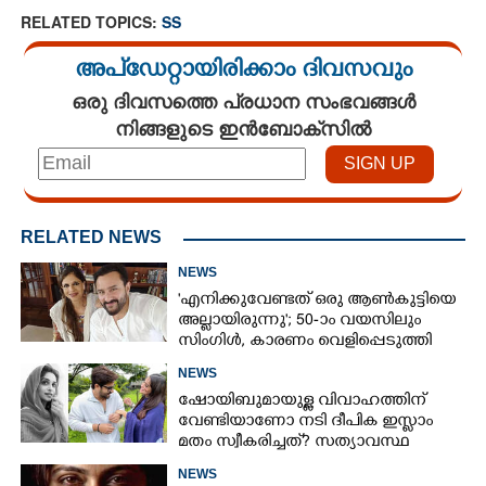
RELATED TOPICS:
SS
അപ്ഡേറ്റായിരിക്കാം ദിവസവും
ഒരു ദിവസത്തെ പ്രധാന സംഭവങ്ങൾ
നിങ്ങളുടെ ഇൻബോക്സിൽ
RELATED NEWS
NEWS
'എനിക്കുവേണ്ടത് ഒരു ആൺകുട്ടിയെ
അല്ലായിരുന്നു'; 50-ാം വയസിലും
സിംഗിൾ, കാരണം വെളിപ്പെടുത്തി
സബ പട്ടൗഡി
NEWS
ഷോയിബുമായുള്ള വിവാഹത്തിന്
വേണ്ടിയാണോ നടി ദീപിക ഇസ്ലാം
മതം സ്വീകരിച്ചത്? സത്യാവസ്ഥ
വെളിപ്പെടുത്തി സുഹൃത്ത്‌
NEWS