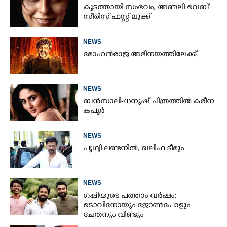
കൂടത്തായി സംഭവം, അണലി വെബ്
സീരിസ് ഫസ്റ്റ് ലുക്ക്
NEWS
മോഹൻരാജ അഭിനയത്തിലേക്ക്
NEWS
ബൻസാലി-ധനുഷ് ചിത്രത്തിൽ കരീന
കപൂർ
NEWS
പൃഥ്വി ലണ്ടനിൽ, ഖലീഫ ടീമും
NEWS
ഗപ്പിയുടെ പത്താം വർഷം;​
ടൊവിനോയും ജോൺപോളും
ചേതനും വീണ്ടും