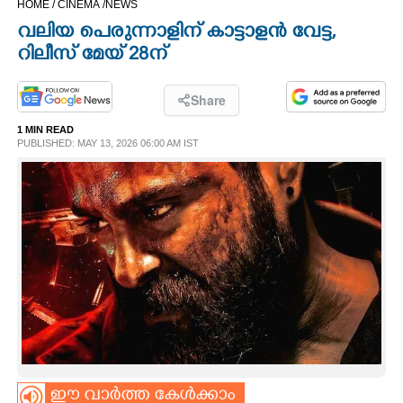
HOME /
CINEMA /
NEWS
CINEMA
വലിയ പെരുന്നാളിന് കാട്ടാളൻ വേട്ട,
റിലീസ് മേയ് 28ന്
OPINION
Share
PHOTOS
1 MIN READ
PUBLISHED: MAY 13, 2026 06:00 AM IST
LIFESTYLE
SPIRITUAL
INFO+
ART
ASTRO
ഈ വാർത്ത കേൾക്കാം