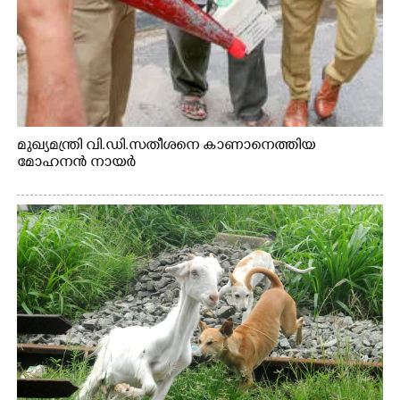
മുഖ്യമന്ത്രി വി.ഡി.സതീശനെ കാണാനെത്തിയ
മോഹനൻ നായർ