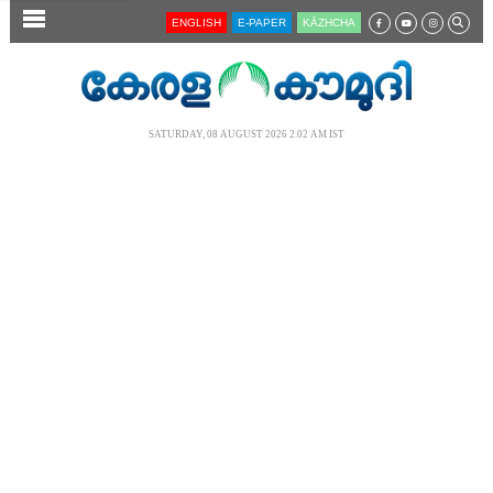
SECTIONS
ENGLISH
E-PAPER
KĀZHCHA
HOME
LATEST
SATURDAY, 08 AUGUST 2026 2.02 AM IST
AUDIO
NOTIFIED NEWS
POLL
KERALA
LOCAL
NEWS 360
CASE DIARY