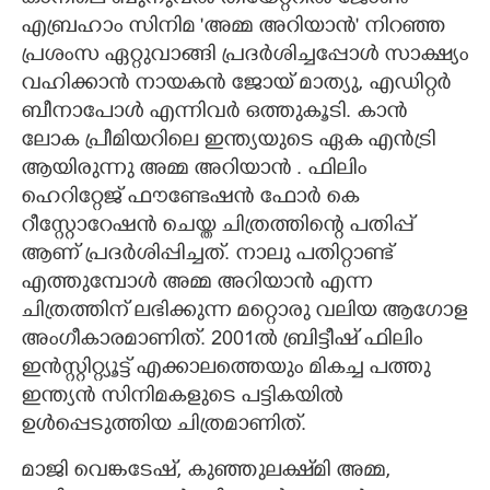
എബ്രഹാം സിനിമ 'അമ്മ അറിയാൻ' നിറഞ്ഞ
CARTOONS
പ്രശംസ ഏറ്റുവാങ്ങി പ്രദർശിച്ചപ്പോൾ സാക്ഷ്യം
വഹിക്കാൻ നായകൻ ജോയ് മാത്യു, എഡിറ്റർ
LITERATURE
ബീനാപോൾ എന്നിവർ ഒത്തുകൂടി. കാൻ
ലോക പ്രീമിയറിലെ ഇന്ത്യയുടെ ഏക എൻട്രി
ZOOM
ആയിരുന്നു അമ്മ അറിയാൻ . ഫിലിം
ഹെറിറ്റേജ് ഫൗണ്ടേഷൻ ഫോർ കെ
റീസ്റ്റോറേഷൻ ചെയ്ത ചിത്രത്തിന്റെ പതിപ്പ്
CONTACT US
ആണ് പ്രദർശിപ്പിച്ചത്. നാലു പതിറ്റാണ്ട്
എത്തുമ്പോൾ അമ്മ അറിയാൻ എന്ന
ചിത്രത്തിന് ലഭിക്കുന്ന മറ്റൊരു വലിയ ആഗോള
അംഗീകാരമാണിത്. 2001ൽ ബ്രിട്ടീഷ് ഫിലിം
ഇൻസ്റ്റിറ്റ്യൂട്ട് എക്കാലത്തെയും മികച്ച പത്തു
ഇന്ത്യൻ സിനിമകളുടെ പട്ടികയിൽ
ഉൾപ്പെടുത്തിയ ചിത്രമാണിത്.
മാജി വെങ്കടേഷ്, കുഞ്ഞുലക്ഷ്‌മി അമ്മ,