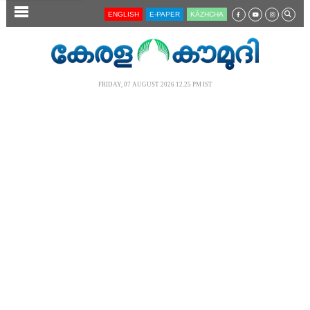
SECTIONS
ENGLISH
E-PAPER
KĀZHCHA
HOME
LATEST
FRIDAY, 07 AUGUST 2026 12.25 PM IST
AUDIO
NOTIFIED NEWS
POLL
KERALA
LOCAL
NEWS 360
CASE DIARY