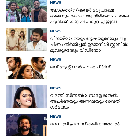
NEWS
'ലോകത്തിന് അവർ ഒരുപക്ഷേ
അമ്മയും മകളും ആയിരിക്കാം, പക്ഷേ
എനിക്ക്'; കുറിപ്പ് പങ്കുവച്ച് ജൂഡ്
NEWS
വിജയ്‌യുടെയും തൃഷയുടെയും ആ
ചിത്രം നിർമ്മിച്ചത് ഉദയനിധി സ്റ്റാലിൻ;
മൂവരുടെയും വീഡിയോ
ചർച്ചയാകുന്നു
NEWS
ലവ് ആന്റ് വാർ പാക്കപ്പ് 31ന്
NEWS
വദന്തി സീസൺ 2 നാളെ മുതൽ,
അപർണയും അനഘയും രേവതി
ശർമയും
NEWS
ദേവി ശ്രീ പ്രസാദ് അഭിനയത്തിൽ