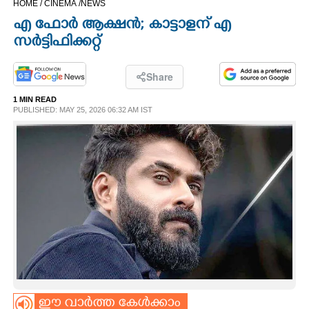
HOME /
CINEMA /
NEWS
CINEMA
എ ഫോർ ആക്ഷൻ; കാട്ടാളന് എ
സർട്ടിഫിക്കറ്റ്
OPINION
Share
PHOTOS
1 MIN READ
PUBLISHED: MAY 25, 2026 06:32 AM IST
LIFESTYLE
SPIRITUAL
INFO+
ART
ASTRO
ഈ വാർത്ത കേൾക്കാം