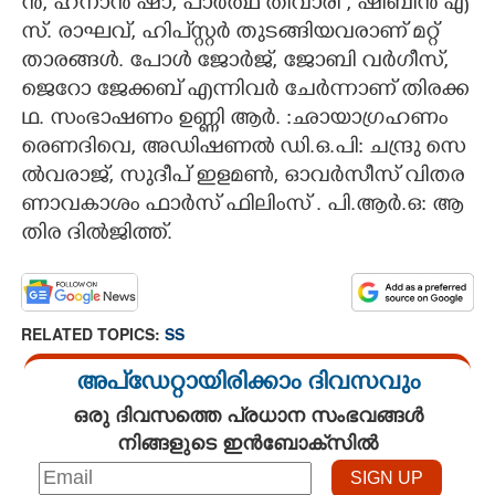
ൻ,​ ​ഹ​നാ​ൻ​ ​ഷാ,​ ​പാ​ർ​ത്ഥ് ​തി​വാ​രി​ ,​ ​ഷി​ബി​ൻ​ ​എ​
സ്.​ ​രാ​ഘ​വ്,​ ​ഹി​പ്സ്റ്റ​ർ​‍​ ​തു​ട​ങ്ങി​യ​വ​രാ​ണ് ​മ​റ്റ് ​
താ​ര​ങ്ങ​ൾ.​ ​പോ​ൾ​ ​ജോ​ർ​ജ്,​ ​ജോ​ബി​ ​വ​ർ​ഗീ​സ്,​ ​
ജെ​റോ​ ​ജേ​ക്ക​ബ് ​എ​ന്നി​വ​ർ​ ​ചേ​ർ​ന്നാ​ണ് ​തി​ര​ക്ക​
ഥ.​ ​സം​ഭാ​ഷ​ണം​ ​ഉ​ണ്ണി​ ​ആ​ർ.​ ​:​ഛാ​യാ​ഗ്ര​ഹ​ണം​ ​
രെ​ണ​ദി​വെ,​ ​അ​ഡി​ഷ​ണ​ൽ​ ​ഡി​.ഒ​.പി​:​ ​ച​ന്ദ്രു​ ​സെ​
ൽ​വ​രാ​ജ്,​ ​സു​ദീ​പ് ​ഇ​ള​മ​ൺ,​ ​ഓ​വ​ർ​സീ​സ് ​വി​ത​ര​
ണാ​വ​കാ​ശം​ ​ഫാ​ർ​സ് ​ഫി​ലിം​സ് .​ ​പി.​ആ​ർ.​ഒ​:​ ​ആ​
തി​ര​ ​ദി​ൽ​ജി​ത്ത്.
RELATED TOPICS:
SS
അപ്ഡേറ്റായിരിക്കാം ദിവസവും
ഒരു ദിവസത്തെ പ്രധാന സംഭവങ്ങൾ
നിങ്ങളുടെ ഇൻബോക്സിൽ