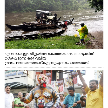
എറണാകുളം ജില്ലയിലെ കോതമംഗലം താലൂക്കിൽ
ഉൾപ്പെടുന്ന ഒരു വലിയ
ഗ്രാമപഞ്ചായത്താണ് കുട്ടമ്പുഴ ഗ്രാമ പഞ്ചായത്ത്.
ആദിവാസി ഊരുകളായ വെള്ളാരംകുത്ത്, കത്തിപ്പാറ,
ഉറിയംപെട്ടി, തേക്കല്ല്, വെട്ടിക്കല്ല്, മഞ്ചപ്പാറ എന്നീ ആറു
സ്ഥലങ്ങളിലേക്കുള്ള പ്രധാന സഞ്ചാര മാർഗമാണ് ഈ
കാണുന്ന കടത്ത് വള്ളം