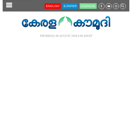
SECTIONS
ENGLISH
E-PAPER
KĀZHCHA
HOME
LATEST
THURSDAY, 06 AUGUST 2026 8.48 AM IST
AUDIO
NOTIFIED NEWS
POLL
KERALA
LOCAL
NEWS 360
CASE DIARY