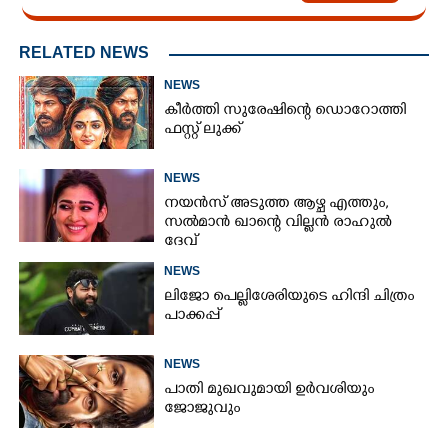
RELATED NEWS
NEWS
കീർത്തി സുരേഷിന്റെ ഡൊറോത്തി
ഫസ്റ്റ് ലുക്ക്
NEWS
നയൻസ് അടുത്ത ആഴ്ച എത്തും,
സൽമാൻ ഖാന്റെ വില്ലൻ രാഹുൽ
ദേവ്
NEWS
ലിജോ പെല്ലിശേരിയുടെ ഹിന്ദി ചിത്രം
പാക്കപ്പ്
NEWS
പാതി മുഖവുമായി ഉർവശിയും
ജോജുവും