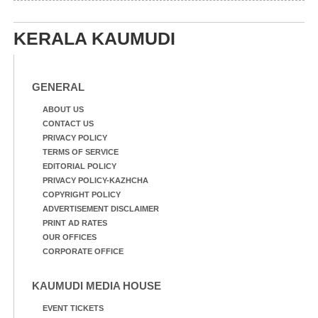
വയലിൽ വെള്ളം
കയറിയതിനെ തുടർന്ന്
വീട്ടുസാധനങ്ങളുമായി
KERALA KAUMUDI
വെള്ളത്തിലൂടെ
നടന്നുവരുന്നവരെ
മതിലിനു മുകളിൽ നോക്കി
നിൽക്കുന്ന
GENERAL
നായ. ഫോട്ടോ: കെ.വിശ്വജി
ത്ത്
ABOUT US
CONTACT US
PRIVACY POLICY
TERMS OF SERVICE
EDITORIAL POLICY
PRIVACY POLICY-KAZHCHA
COPYRIGHT POLICY
ADVERTISEMENT DISCLAIMER
PRINT AD RATES
OUR OFFICES
CORPORATE OFFICE
KAUMUDI MEDIA HOUSE
EVENT TICKETS