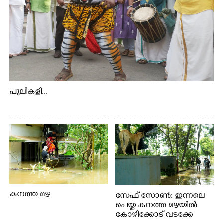
പുലികളി...
കനത്ത മഴ
സേഫ് സോൺ: ഇന്നലെ
പെയ്ത കനത്ത മഴയിൽ
കോഴിക്കോട് വടക്കേ