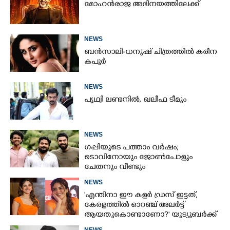
മോഹൻരാജ അഭിനയത്തിലേക്ക്
NEWS
ബൻസാലി-ധനുഷ് ചിത്രത്തിൽ കരീന
കപൂർ
NEWS
പൃഥ്വി ലണ്ടനിൽ, ഖലീഫ ടീമും
NEWS
ഗപ്പിയുടെ പത്താം വർഷം;​
ടൊവിനോയും ജോൺപോളും
ചേതനും വീണ്ടും
NEWS
'എന്തിനാ ഈ കളർ ഡ്രസ് ഇട്ടത്,
കേരളത്തിൽ ഓറഞ്ച് അല‌ർട്ട്
ആയതുകൊണ്ടാണോ?' യൂട്യൂബർക്ക്
ചുട്ടമറുപടിയുമായി പ്രിയ
NEWS