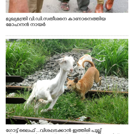
മുഖ്യമന്ത്രി വി.ഡി.സതീശനെ കാണാനെത്തിയ
മോഹനൻ നായർ
ഗോട്ട് ലൈഫ് ...വിശപ്പടക്കാൻ ഇത്തിരി പുല്ല്