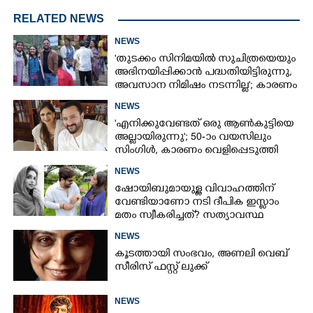
RELATED NEWS
NEWS
'തുടക്കം സിനിമയിൽ സുചിത്രയെയും
അഭിനയിപ്പിക്കാൻ പദ്ധതിയിട്ടിരുന്നു,​
അവസാന നിമിഷം നടന്നില്ല'; കാരണം
തുറന്നുപറഞ്ഞ് ജൂഡ് ആന്റണി
NEWS
'എനിക്കുവേണ്ടത് ഒരു ആൺകുട്ടിയെ
അല്ലായിരുന്നു'; 50-ാം വയസിലും
സിംഗിൾ, കാരണം വെളിപ്പെടുത്തി
സബ പട്ടൗഡി
NEWS
ഷോയിബുമായുള്ള വിവാഹത്തിന്
വേണ്ടിയാണോ നടി ദീപിക ഇസ്ലാം
മതം സ്വീകരിച്ചത്? സത്യാവസ്ഥ
വെളിപ്പെടുത്തി സുഹൃത്ത്‌
NEWS
കൂടത്തായി സംഭവം, അണലി വെബ്
സീരിസ് ഫസ്റ്റ് ലുക്ക്
NEWS