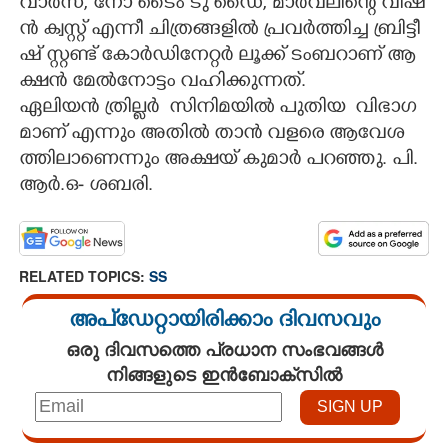
​വാ​ർ​സ്,​ ​നോ​ ​ടൈം​ ​ടു​ ​ഡൈ,​ ​മാ​ർ​വ​ലി​ന്റെ​ ​വി​ഷ​
ൻ​ ​ക്വ​സ്റ്റ് ​എ​ന്നീ​ ​ചി​ത്ര​ങ്ങ​ളി​ൽ​ ​പ്ര​വ​ർ​ത്തി​ച്ച​ ​ബ്രി​ട്ടീ​
ഷ് ​സ്റ്റ​ണ്ട് ​കോ​ർ​ഡി​നേ​റ്റ​ർ​ ​ലൂ​ക്ക് ​ടം​ബ​റാ​ണ് ​ആ​
ക്ഷ​ൻ​ ​മേ​ൽ​നോ​ട്ടം​ ​വ​ഹി​ക്കു​ന്ന​ത്.​ ​
ഏ​ലി​യ​ൻ​ ​ത്രി​ല്ല​ർ​ ​ സി​നി​മയിൽ ​പു​തി​യ ​ ​വി​ഭാ​ഗ​
മാ​ണ് ​എ​ന്നും​ ​അ​തി​ൽ​ ​താ​ൻ​ ​വ​ള​രെ​ ​ആ​വേ​ശ​
ത്തി​ലാ​ണെന്നും ​അ​ക്ഷ​യ് ​കു​മാ​ർ​ ​പ​റ​ഞ്ഞു.​ പി.​
ആ​ർ.​ഒ​-​ ​ശ​ബ​രി.
RELATED TOPICS:
SS
അപ്ഡേറ്റായിരിക്കാം ദിവസവും
ഒരു ദിവസത്തെ പ്രധാന സംഭവങ്ങൾ
നിങ്ങളുടെ ഇൻബോക്സിൽ