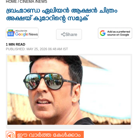
HOME /
CINEMA /
NEWS
CINEMA
ബ്രഹ്മാണ്ഡ ഏലിയൻ ആക്ഷൻ ചിത്രം
അക്ഷയ് കുമാറിന്റെ സമുക്
OPINION
Share
PHOTOS
1 MIN READ
PUBLISHED: MAY 25, 2026 06:48 AM IST
LIFESTYLE
SPIRITUAL
INFO+
ART
ASTRO
ഈ വാർത്ത കേൾക്കാം