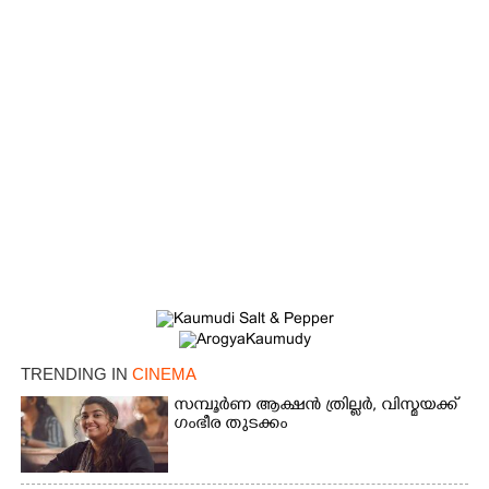
×
Share this link
Copy Link
TRENDING IN
CINEMA
സമ്പൂർണ ആക്ഷൻ ത്രില്ലർ,​ വിസ്മയക്ക്
ഗംഭീര തുടക്കം