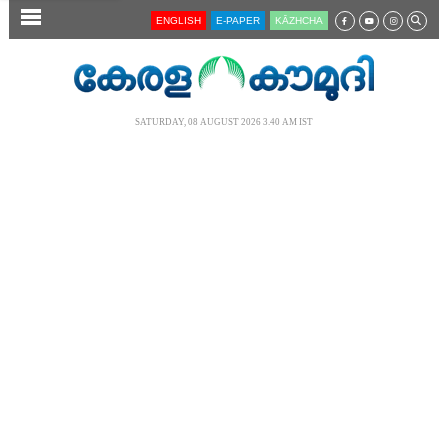
SECTIONS
ENGLISH
E-PAPER
KĀZHCHA
HOME
LATEST
SATURDAY, 08 AUGUST 2026 3.40 AM IST
AUDIO
NOTIFIED NEWS
POLL
KERALA
LOCAL
NEWS 360
CASE DIARY