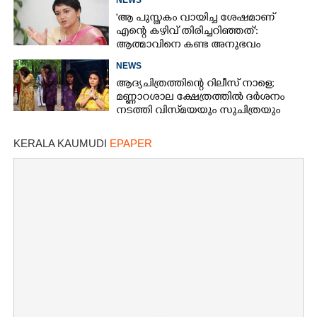
'ആ പുസ്തകം വായിച്ച ശേഷമാണ്
എന്റെ കഴിവ് തിരിച്ചറിഞ്ഞത്':
ആത്മാവിനെ കണ്ട അനുഭവം
പങ്കുവച്ച് ലെന
NEWS
ആദ്യചിത്രത്തിന്റെ റിലീസ് നാളെ;
മണ്ണാറശാല ക്ഷേത്രത്തിൽ ദർശനം
നടത്തി വിസ്‌മയയും സുചിത്രയും
KERALA KAUMUDI
EPAPER