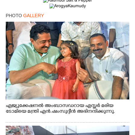
PHOTO
GALLERY
എജ്യുക്കേഷനൽ അംബാസഡറായ എസ്തർ മരിയ
ടോമിയെ മന്ത്രി എൻ.ഷംസുദ്ദീൻ അഭിനന്ദിക്കുന്നു.