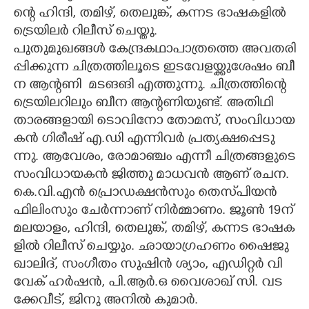
ന്റെ​ ​ഹി​ന്ദി,​ ​ത​മി​ഴ്,​ ​തെ​ലു​ങ്ക്,​ ​ക​ന്ന​ട​ ​ഭാ​ഷ​ക​ളി​ൽ​ ​
ട്രെ​യി​ല​ർ​ ​റി​ലീ​സ് ​ചെ​യ്തു.
പു​തു​മു​ഖ​ങ്ങ​ൾ​ ​കേ​ന്ദ്ര​ക​ഥാ​പാ​ത്ര​ത്തെ​ ​അ​വ​ത​രി​
പ്പി​ക്കു​ന്ന​ ​ചി​ത്ര​ത്തി​ലൂ​ടെ​ ​ഇ​ട​വേ​ള​യ്ക്കു​ശേ​ഷം​ ​ബീ​
ന​ ​ആ​ന്റ​ണി​ ​ മടങങി എ​ത്തു​ന്നു.​ ​ചി​ത്ര​ത്തി​ന്റെ​ ​
ട്രെ​യി​ല​റി​ലും​ ​ബീ​ന​ ​ആ​ന്റ​ണി​യു​ണ്ട്.​ ​അ​തി​ഥി​ ​
താ​ര​ങ്ങ​ളാ​യി​ ​ടൊ​വി​നോ​ ​തോ​മ​സ്,​ ​സം​വി​ധാ​യ​
ക​ൻ​ ​ഗി​രീ​ഷ് ​എ.​ഡി​ ​എ​ന്നി​വ​ർ​ ​പ്ര​ത്യ​ക്ഷ​പ്പെ​ടു​
ന്നു.​ ​ആ​വേ​ശം,​ ​രോ​മാ​ഞ്ചം​ ​എ​ന്നീ​ ​ചി​ത്ര​ങ്ങ​ളു​ടെ​
​സം​വി​ധാ​യ​ക​ൻ​ ​ജി​ത്തു​ ​മാ​ധ​വ​ൻ​ ​ആ​ണ് ​ര​ച​ന.​ ​
കെ.​വി.​എ​ൻ​ ​പ്രൊ​ഡ​ക്ഷ​ൻ​സും​ ​തെ​സ്‌​പി​യ​ൻ​ ​
ഫി​ലിം​സും​ ​ചേ​ർ​ന്നാ​ണ് ​നി​ർ​മ്മാ​ണം.​ ​ജൂ​ൺ​ 19​ന്
​മ​ല​യാ​ളം,​ ​ഹി​ന്ദി,​ ​തെ​ലു​ങ്ക്,​ ​ത​മി​ഴ്,​ ​ക​ന്ന​ട​ ​ഭാ​ഷ​ക​
ളി​ൽ​ ​റി​ലീ​സ് ​ചെ​യ്യും.​ ​ഛാ​യാ​ഗ്ര​ഹ​ണം​ ​ഷൈ​ജു​ ​
ഖാ​ലി​ദ്,​ ​സം​ഗീ​തം​ ​സു​ഷി​ൻ​ ​ശ്യാം,​ ​എ​ഡി​റ്റ​ർ​ ​വി​
വേ​ക് ​ഹ​ർ​ഷ​ൻ,​ ​പി.​ആ​ർ.​ഒ​ ​വൈ​ശാ​ഖ് ​സി.​ ​വ​ട​
ക്കേ​വീ​ട്,​ ​ജി​നു​ ​അ​നി​ൽ​ ​കു​മാ​ർ.