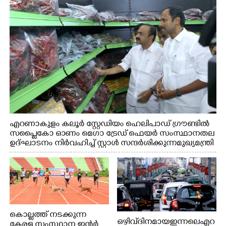
എറണാകുളം കലൂർ സ്റ്റേഡിയം ഹെലിപാഡ് ഗ്രൗണ്ടിൽ
സപ്ളൈകോ ഓണം മെഗാ ട്രേഡ് ഫെയർ സംസ്ഥാനതല
ഉദ്ഘാടനം നിർവഹിച്ച് സ്റ്റാൾ സന്ദർശിക്കുന്ന മുഖ്യമന്ത്രി
വി.ഡി. സതീശൻ. മന്ത്രി അനൂപ് ജേക്കബ് സമീപം
കൊല്ലത്ത് നടക്കുന്ന
ഒഴിവ് ദിനമായ ഇന്നലെ എറ
കേരള സംസ്ഥാന ഇന്റർ