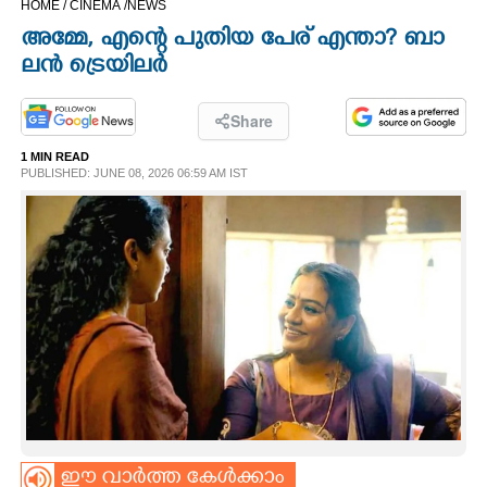
HOME /
CINEMA /
NEWS
CINEMA
അ​മ്മേ,​ ​എ​ന്റെ​ ​പു​തി​യ​ ​പേ​ര് ​എ​ന്താ? ബാ​
ലൻ ​ട്രെ​യി​ലർ
OPINION
Share
PHOTOS
1 MIN READ
PUBLISHED: JUNE 08, 2026 06:59 AM IST
LIFESTYLE
SPIRITUAL
INFO+
ART
ASTRO
ഈ വാർത്ത കേൾക്കാം