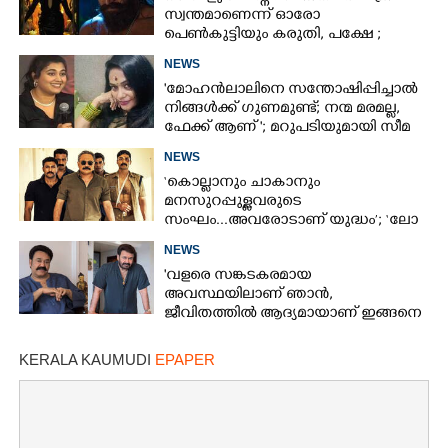
സ്വന്തമാണെന്ന് ഓരോ
പെൺകുട്ടിയും കരുതി,​ പക്ഷേ ;
ആക്ഷനും വയലൻസും നിറച്ച്
NEWS
ടോക്സിക് ട്രെയിലർ
'മോഹൻലാലിനെ സന്തോഷിപ്പിച്ചാൽ
നിങ്ങൾക്ക് ഗുണമുണ്ട്; നന്മ മരമല്ല,
ഫേക്ക് ആണ് '; മറുപടിയുമായി സീമ
ജി നായർ
NEWS
‘കൊല്ലാനും ചാകാനും
മനസുറപ്പുള്ളവരുടെ
സംഘം...അവരോടാണ് യുദ്ധം’; ‘ലോ
ആൻഡ് ഓർഡർ’ ടീസർ പുറത്ത്
NEWS
'വളരെ സങ്കടകരമായ
അവസ്ഥയിലാണ് ഞാൻ,
ജീവിതത്തിൽ ആദ്യമായാണ് ഇങ്ങനെ
സംഭവിക്കുന്നത്'; വീഡിയോ പങ്കുവച്ച്
മോഹൻലാൽ
KERALA KAUMUDI
EPAPER