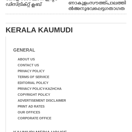
ണാകുളം സൗത്ത് പാലത്തി
ഡിസ്ട്രിക്റ്റ് ക്ലബ്
ൽ അനുഭവപ്പെട്ട ഗതാഗത
അത്‌ലറ്റിക്
ക്കുരുക്ക്
ചാമ്പ്യൻഷിപ്പിൽ അണ്ടർ
20 ആൺകുട്ടികളുടെ 200
മീറ്റർ ഓട്ടം ഫൈനൽ
KERALA KAUMUDI
മത്സരത്തിനിടെ സിന്തറ്റിക്
ട്രാക്കിന് കുറുകെ ഓടുന്ന
നായകൾ.
GENERAL
ABOUT US
CONTACT US
PRIVACY POLICY
TERMS OF SERVICE
EDITORIAL POLICY
PRIVACY POLICY-KAZHCHA
COPYRIGHT POLICY
ADVERTISEMENT DISCLAIMER
PRINT AD RATES
OUR OFFICES
CORPORATE OFFICE