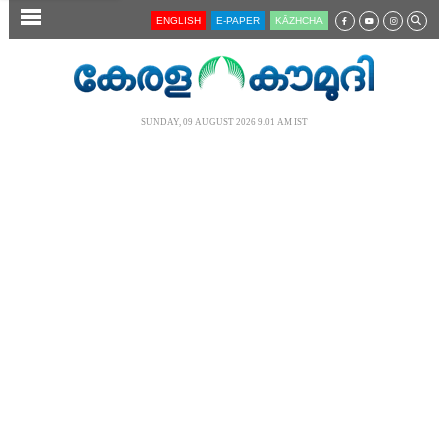
SECTIONS
ENGLISH
E-PAPER
KĀZHCHA
HOME
LATEST
SUNDAY, 09 AUGUST 2026 9.01 AM IST
AUDIO
NOTIFIED NEWS
POLL
KERALA
LOCAL
NEWS 360
CASE DIARY