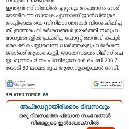
ന​യു​ടെ​ ​വാ​ക്കു​ക​ൾ.
ഇ​ന്ത്യ​ൻ​ ​സി​നി​മ​യി​ൽ​ ​ഏ​റ്റ​വും​ ​അ​പ​മാ​നം​ ​നേ​രി​
ടേ​ണ്ടി​വ​ന്ന​ ​നാ​യി​ക​ ​എ​ന്നാ​ണ് ​ജാ​ൻ​വി​യു​ടെ​ ​
അ​ച്ചി​അ​മ്മ​ ​യെ​ ​സി​നി​മാ​സ്വാ​ദ​ക​ർ​ ​വി​ശേ​ഷി​പ്പി​ച്ച​
ത്.​ ​ഇ​ത്ത​രം​ ​വി​മ​ർ​ശ​ന​ങ്ങ​ൾ​ ​ഉ​യ​ർ​ത്തി​ ​സ​മൂ​ഹ​ ​
മാ​ധ്യ​മ​ങ്ങ​ളി​ൽ​ ​പ്ര​ച​രി​ച്ച​ ​പോ​സ്റ്റ് ​ജാ​ൻ​വി​ ​ക​പൂ​ർ​ ​
ലൈ​ക്ക് ​ചെ​യ്തു​വെ​ന്ന​ ​വാ​ർ​ത്ത​ക​ളും​ ​വി​മ​ർ​ശ​ന​
ങ്ങ​ൾ​ക്ക് ​ആ​ക്കം​ ​കൂ​ട്ടി.​ ​അ​തേ​സ​മ​യം​ ​റി​ലീ​സ് ​ചെ​
യ്ത​ ​ മൂന്നാം​ ​ദി​നം​ ​പി​ന്നി​ടു​മ്പോ​ൾ​ പെ​ദ്ധി​ ​236.7​ ​
കോ​ടി​ 80​ ​ല​ക്ഷം​ ​രൂ​പ​ ​ആ​ഗോ​ള​ക​ള​ക്ഷ​ൻ​ ​നേ​ടി.
RELATED TOPICS:
SS
അപ്ഡേറ്റായിരിക്കാം ദിവസവും
ഒരു ദിവസത്തെ പ്രധാന സംഭവങ്ങൾ
നിങ്ങളുടെ ഇൻബോക്സിൽ