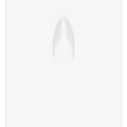
×
Share this link
Copy Link