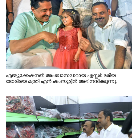
എജ്യുക്കേഷനൽ അംബാസഡറായ എസ്തർ മരിയ
ടോമിയെ മന്ത്രി എൻ.ഷംസുദ്ദീൻ അഭിനന്ദിക്കുന്നു.