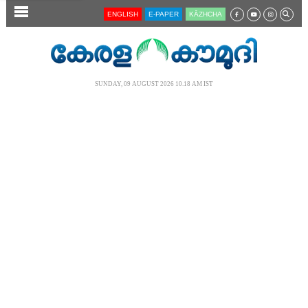
SECTIONS
ENGLISH
E-PAPER
KĀZHCHA
HOME
LATEST
SUNDAY, 09 AUGUST 2026 10.18 AM IST
AUDIO
NOTIFIED NEWS
POLL
KERALA
LOCAL
NEWS 360
CASE DIARY