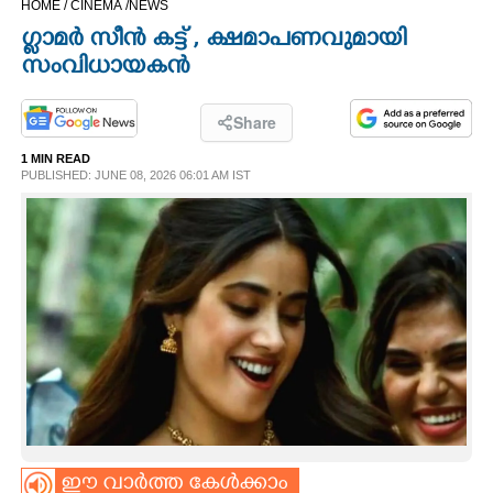
HOME /
CINEMA /
NEWS
CINEMA
ഗ്ളാ​​മ​ർ​ ​സീ​ൻ​ ​ക​ട്ട് , ക്ഷമാപണവുമായി​
സംവി​ധായകൻ
OPINION
Share
PHOTOS
1 MIN READ
PUBLISHED: JUNE 08, 2026 06:01 AM IST
LIFESTYLE
SPIRITUAL
INFO+
ART
ASTRO
ഈ വാർത്ത കേൾക്കാം