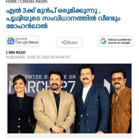
HOME /
CINEMA /
NEWS
CINEMA
എൽ 3ക്ക് ​മു​ൻ​പ് ഒ​രു​മി​ക്കു​ന്നു ,
പൃഥ്വിയുടെ സംവിധാനത്തിൽ വീണ്ടും
OPINION
മോഹൻലാൽ
PHOTOS
Share
1 MIN READ
PUBLISHED: JUNE 22, 2026 06:49 AM IST
LIFESTYLE
SPIRITUAL
INFO+
ART
ASTRO