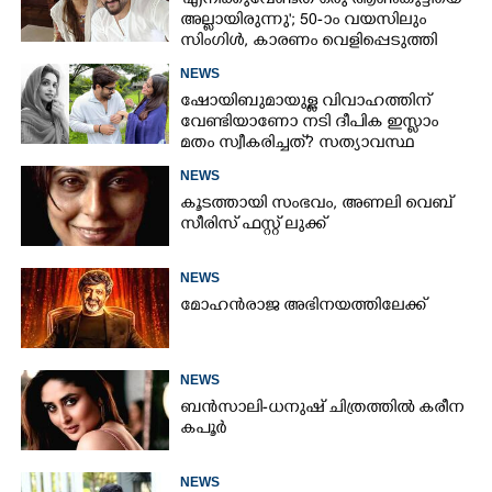
'എനിക്കുവേണ്ടത് ഒരു ആൺകുട്ടിയെ
അല്ലായിരുന്നു'; 50-ാം വയസിലും
സിംഗിൾ, കാരണം വെളിപ്പെടുത്തി
സബ പട്ടൗഡി
NEWS
ഷോയിബുമായുള്ള വിവാഹത്തിന്
വേണ്ടിയാണോ നടി ദീപിക ഇസ്ലാം
മതം സ്വീകരിച്ചത്? സത്യാവസ്ഥ
വെളിപ്പെടുത്തി സുഹൃത്ത്‌
NEWS
കൂടത്തായി സംഭവം, അണലി വെബ്
സീരിസ് ഫസ്റ്റ് ലുക്ക്
NEWS
മോഹൻരാജ അഭിനയത്തിലേക്ക്
NEWS
ബൻസാലി-ധനുഷ് ചിത്രത്തിൽ കരീന
കപൂർ
NEWS