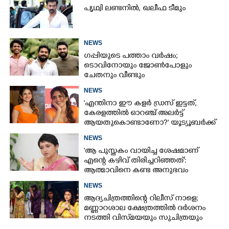
പൃഥ്വി ലണ്ടനിൽ, ഖലീഫ ടീമും
NEWS
ഗപ്പിയുടെ പത്താം വർഷം;​
ടൊവിനോയും ജോൺപോളും
ചേതനും വീണ്ടും
NEWS
'എന്തിനാ ഈ കളർ ഡ്രസ് ഇട്ടത്,
കേരളത്തിൽ ഓറഞ്ച് അല‌ർട്ട്
ആയതുകൊണ്ടാണോ?' യൂട്യൂബർക്ക്
ചുട്ടമറുപടിയുമായി പ്രിയ
NEWS
'ആ പുസ്തകം വായിച്ച ശേഷമാണ്
എന്റെ കഴിവ് തിരിച്ചറിഞ്ഞത്':
ആത്മാവിനെ കണ്ട അനുഭവം
പങ്കുവച്ച് ലെന
NEWS
ആദ്യചിത്രത്തിന്റെ റിലീസ് നാളെ;
മണ്ണാറശാല ക്ഷേത്രത്തിൽ ദർശനം
നടത്തി വിസ്‌മയയും സുചിത്രയും