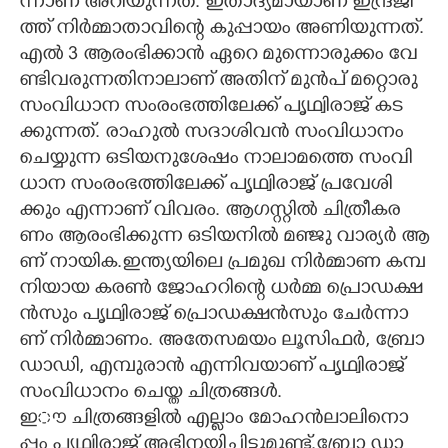
ന്നാ​ണ് ​അ​റി​യു​ന്ന​ത്.​ ​ഇ​താ​ദ്യ​മാ​യാ​ണ് ​ഇ​ന്ദ്ര​ജി​
ത്ത് ​നി​ർ​മ്മാ​താ​വി​ന്റെ​ ​കു​പ്പാ​യം​ ​അ​ണി​യു​ന്ന​ത്.​
എൽ​ 3​ ​ആ​രം​ഭി​ക്കാ​ൻ​ ​ഏ​റെ​ ​മു​ന്നൊ​രു​ക്കം​ ​വേ​
ണ്ടി​വ​രു​ന്ന​തി​നാ​ലാ​ണ് അതിന് മുൻപ് ​മ​റ്റൊ​രു​ ​
സം​വി​ധാ​ന​ ​സം​രം​ഭ​ത്തി​ലേ​ക്ക് ​പൃ​ഥ്വി​രാ​ജ് ​ക​ട​
ക്കു​ന്ന​ത്.​ ​രാ​ഹു​ൽ​ ​സ​ദാ​ശി​വ​ൻ​ ​സം​വി​ധാ​നം​ ​
ചെ​യ്യു​ന്ന​ ​ഒ​ടി​യ​നു​ശേ​ഷം​ ​നാ​ലാ​മ​ത്തെ​ ​സം​വി​
ധാ​ന​ ​സം​രം​ഭ​ത്തി​ലേ​ക്ക് ​പൃ​ഥ്വി​രാ​ജ് ​പ്ര​വേ​ശി​
ക്കും​ ​എ​ന്നാ​ണ് ​വി​വ​രം.​ ​ആ​ഗ​സ്റ്റി​ൽ​ ​ചി​ത്രീ​ക​ര​
ണം​ ​ആ​രം​ഭി​ക്കു​ന്ന​ ​ഒ​ടി​യ​നി​ൽ​ ​മ​ഞ്ജു​ ​വാ​ര്യ​ർ​ ​ആ​
ണ് ​നാ​യി​ക.​ഇ​ന്ത്യ​യി​ലെ​ ​പ്ര​മു​ഖ​ ​നി​‌​ർ​മ്മാ​ണ​ ​ക​മ്പ​
നി​യാ​യ​ ​ക​ര​ൺ​ ​ജോ​ഹ​റി​ന്റെ​ ​ധ​ർ​മ്മ​ ​പ്രൊ​ഡ​ക്ഷ​
ൻ​സും​ ​പൃ​ഥ്വി​രാ​ജ് ​പ്രൊ​ഡ​ക്ഷ​ൻ​സും​ ​ചേ​ർ​ന്നാ​
ണ് ​നി​ർ​മ്മാ​ണം.​ ​അ​തേ​സ​മ​യം​ ​ലൂ​സി​ഫ​ർ,​ ​ബ്രോ​
ഡാ​ഡി,​ ​എ​മ്പു​രാ​ൻ​ ​എ​ന്നി​വ​യാ​ണ് ​പൃ​ഥ്വി​രാ​ജ് ​
സം​വി​ധാ​നം​ ​ചെ​യ്ത​ ​ചി​ത്ര​ങ്ങ​ൾ.​ ​
ഇൗ​ ​ചി​ത്ര​ങ്ങ​ളി​ൽ​ ​എ​ല്ലാം​ ​മോ​ഹ​ൻ​ലാ​ലി​നൊ​
പ്പം​ ​പൃ​ഥ്വി​രാ​ജ് ​അ​ഭി​ന​യി​ച്ചി​ട്ടു​മു​ണ്ട്.ബ്രോ​ ​ഡാ​