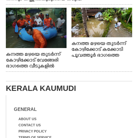
കനത്ത മഴയെ തുടർന്ന്
കോഴിക്കോട് കക്കോടി
കനത്ത മഴയെ തുടർന്ന്
പൂവത്തൂർ ഭാഗത്തെ
കോഴിക്കോട് വേങ്ങേരി
വീടുകളിൽ വെള്ളം
ഭാഗത്തെ വീടുകളിൽ
കയറിയപ്പോൾ
വെള്ളം
കയറിയപ്പോൾ ആളുകളെ
സുരക്ഷിത സ്ഥാനത്തേക്ക്
KERALA KAUMUDI
മാറ്റുന്ന സുരക്ഷാസേനാം
ഗങ്ങൾ
GENERAL
ABOUT US
CONTACT US
PRIVACY POLICY
TERMS OF SERVICE