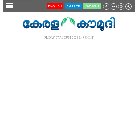
SECTIONS
ENGLISH
E-PAPER
KĀZHCHA
HOME
LATEST
FRIDAY, 07 AUGUST 2026 2.49 PM IST
AUDIO
NOTIFIED NEWS
POLL
KERALA
LOCAL
NEWS 360
CASE DIARY