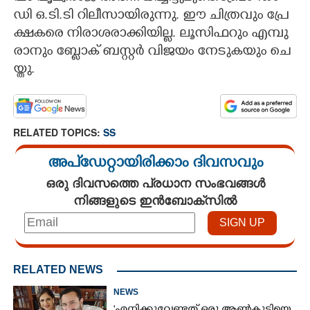
ഡി​ ​ഒ.​ടി.​ടി​ ​റി​ലീ​സാ​യി​രു​ന്നു.​ ​ഈ​ ​ചി​ത്ര​വും​ ​പ്രേ​
ക്ഷ​ക​രെ​ ​നി​രാ​ശ​രാ​ക്കി​യി​ല്ല.​ ​ലൂ​സി​ഫ​റും​ ​എ​മ്പു​
രാ​നും​ ​ബ്ളോ​ക് ​ബ​സ്റ്റ​ർ​ ​വി​ജ​യം​ ​നേ​ടു​ക​യും​ ​ചെ​
യ്തു.
RELATED TOPICS:
SS
അപ്ഡേറ്റായിരിക്കാം ദിവസവും
ഒരു ദിവസത്തെ പ്രധാന സംഭവങ്ങൾ
നിങ്ങളുടെ ഇൻബോക്സിൽ
RELATED NEWS
NEWS