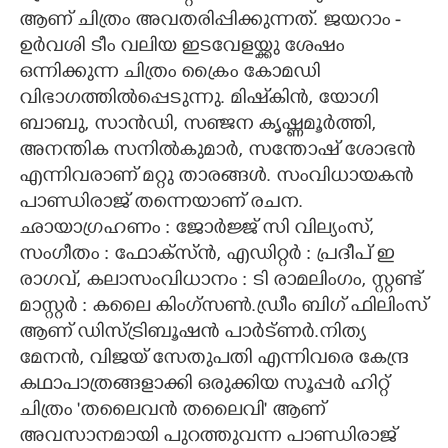
ആണ് ചിത്രം അവതരിപ്പിക്കുന്നത്. ജയറാം -
ഉർവശി ടീം വലിയ ഇടവേളയ്ക്കു ശേഷം
ഒന്നിക്കുന്ന ചിത്രം ക്രൈം കോമഡി
വിഭാഗത്തിൽപ്പെടുന്നു. മിഷ്‌കിൻ, യോഗി
ബാബു, സാൻഡി, സഞ്ജന കൃഷ്ണമൂർത്തി,
അനന്തിക സനിൽകുമാർ, സന്തോഷ് ശോഭൻ
എന്നിവരാണ് മറ്റു താരങ്ങൾ. സംവിധായകൻ
പാണ്ഡിരാജ്‌ തന്നെയാണ് രചന.
ഛായാഗ്രഹണം : ജോർജ്ജ് സി വില്യംസ്,
സംഗീതം : ഫോക്സ്ൻ, എഡിറ്റർ : പ്രദീപ് ഇ
രാഗവ്, കലാസംവിധാനം : ടി രാമലിംഗം, സ്റ്റണ്ട്
മാസ്റ്റർ : കലൈ കിംഗ്സൺ.ഡ്രീം ബിഗ് ഫിലിംസ്
ആണ് ഡിസ്ട്രിബൂഷൻ പാർട്ണർ.നിത്യ
മേനൻ, വിജയ് സേതുപതി എന്നിവരെ കേന്ദ്ര
കഥാപാത്രങ്ങളാക്കി ഒരുക്കിയ സൂപ്പർ ഹിറ്റ്
ചിത്രം 'തലൈവൻ തലൈവി' ആണ്
അവസാനമായി പുറത്തുവന്ന പാണ്ഡിരാജ്‌