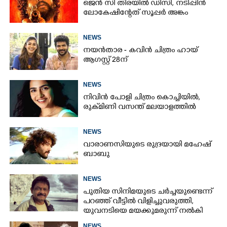
ജെൻ സി തിരയിൽ ഡിസി, നടിപ്പിൻ
ലോകേഷിന്റേത് സൂപ്പർ അങ്കം
NEWS
നയൻതാര - കവിൻ ചിത്രം ഹായ്
ആഗസ്റ്റ് 28ന്
NEWS
നിവിൻ പോളി ചിത്രം കൊച്ചിയിൽ,
രുക്‌മിണി വസന്ത് മലയാളത്തിൽ
NEWS
വാരാണസിയുടെ രുദ്രയായി മഹേഷ്
ബാബു
NEWS
പുതിയ സിനിമയുടെ ചർച്ചയുണ്ടെന്ന്
പറ‍‌ഞ്ഞ് വീട്ടിൽ വിളിച്ചുവരുത്തി,
യുവനടിയെ മയക്കുമരുന്ന് നൽകി
പീഡിപ്പിച്ച സംവിധായകൻ അറസ്റ്റിൽ
NEWS