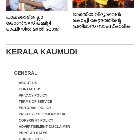
ഭാരതീയ വിദ്യാഭവൻ
പാലക്കാട് ജില്ലാ
കൊച്ചി കേന്ദ്രത്തിന്റെ
കോൺഗ്രസ് കമ്മിറ്റി
പ്രതിമാസ സാംസ്കാരിക
ഓഫീസിൽ മന്ത്രി റോജി
പരിപാടിയുടെ ഭാഗമായി
എം ജോണിന്
ടി.ഡി റോഡിലെ ഭാരതീയ
വിദ്യാഭവൻ സർദാർ
KERALA KAUMUDI
പട്ടേൽ സഭാഗൃഹത്തിൽ
എം. അക്ഷതയുടെ
നേതൃത്വത്തിൽ
അവതരിപ്പിച്ച ലയ നമൻ
GENERAL
കഥക് നൃത്തത്തിൽ നിന്ന്
ABOUT US
CONTACT US
PRIVACY POLICY
TERMS OF SERVICE
EDITORIAL POLICY
PRIVACY POLICY-KAZHCHA
COPYRIGHT POLICY
ADVERTISEMENT DISCLAIMER
PRINT AD RATES
OUR OFFICES