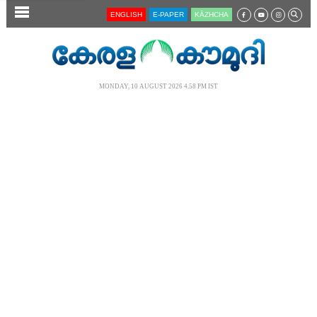
SECTIONS
ENGLISH
E-PAPER
KĀZHCHA
HOME
LATEST
MONDAY, 10 AUGUST 2026 4.58 PM IST
AUDIO
NOTIFIED NEWS
POLL
KERALA
LOCAL
NEWS 360
CASE DIARY