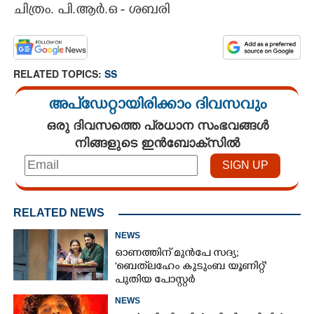
ചിത്രം. പി.ആർ.ഒ - ശബരി
RELATED TOPICS:
SS
അപ്ഡേറ്റായിരിക്കാം ദിവസവും
ഒരു ദിവസത്തെ പ്രധാന സംഭവങ്ങൾ
നിങ്ങളുടെ ഇൻബോക്സിൽ
RELATED NEWS
NEWS
ഓണത്തിന് മുൻപേ സദ്യ;
'ബെത്‌ലഹേം കുടുംബ യൂണിറ്റ്'
പുതിയ പോസ്റ്റർ
NEWS