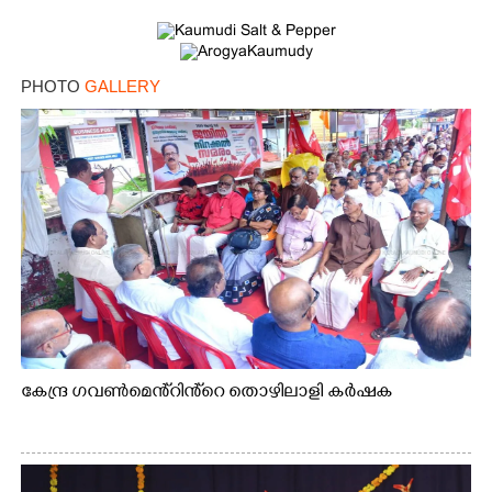
PHOTO
GALLERY
കേന്ദ്ര ഗവൺമെൻ്റിൻ്റെ തൊഴിലാളി കർഷക