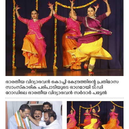
ഭാരതീയ വിദ്യാഭവൻ കൊച്ചി കേന്ദ്രത്തിന്റെ പ്രതിമാസ
സാംസ്കാരിക പരിപാടിയുടെ ഭാഗമായി ടി.ഡി
റോഡിലെ ഭാരതീയ വിദ്യാഭവൻ സർദാർ പട്ടേൽ
സഭാഗൃഹത്തിൽ എം. അക്ഷതയുടെ നേതൃത്വത്തിൽ
അവതരിപ്പിച്ച ലയ നമൻ കഥക് നൃത്തത്തിൽ നിന്ന്