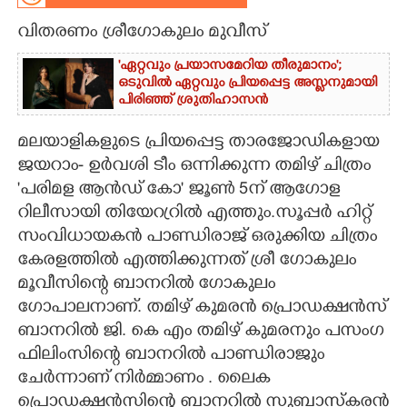
വിതരണം ശ്രീഗോകുലം മുവീസ്
CARTOONS
'ഏറ്റവും പ്രയാസമേറിയ തീരുമാനം';
ഒടുവിൽ ഏറ്റവും പ്രിയപ്പെട്ട അസ്ലനുമായി
LITERATURE
പിരിഞ്ഞ് ശ്രുതിഹാസൻ
ZOOM
മലയാളികളുടെ പ്രിയപ്പെട്ട താരജോഡികളായ
ജയറാം- ഉർവശി ടീം ഒന്നിക്കുന്ന തമിഴ് ചിത്രം
'പരിമള ആൻഡ് കോ' ജൂൺ 5ന് ആഗോള
CONTACT US
റിലീസായി തിയേറ്രറിൽ എത്തും.സൂപ്പർ ഹിറ്റ്
സംവിധായകൻ പാണ്ഡിരാജ്‌ ഒരുക്കിയ ചിത്രം
കേരളത്തിൽ എത്തിക്കുന്നത് ശ്രീ ഗോകുലം
മൂവീസിന്റെ ബാനറിൽ ഗോകുലം
ഗോപാലനാണ്. തമിഴ് കുമരൻ പ്രൊഡക്ഷൻസ്
ബാനറിൽ ജി. കെ എം തമിഴ് കുമരനും പസംഗ
ഫിലിംസിന്റെ ബാനറിൽ പാണ്ഡിരാജും
ചേർന്നാണ് നിർമ്മാണം . ലൈക
പ്രൊഡക്ഷൻസിന്റെ ബാനറിൽ സുബാസ്കരൻ