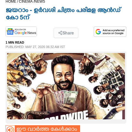
HOME /
CINEMA /
NEWS
CINEMA
ജയറാം - ഉർവശി ചിത്രം പരിമള ആൻഡ്
കോ 5ന്
OPINION
Share
PHOTOS
1 MIN READ
PUBLISHED: MAY 27, 2026 06:32 AM IST
LIFESTYLE
SPIRITUAL
INFO+
ART
ASTRO
ഈ വാർത്ത കേൾക്കാം