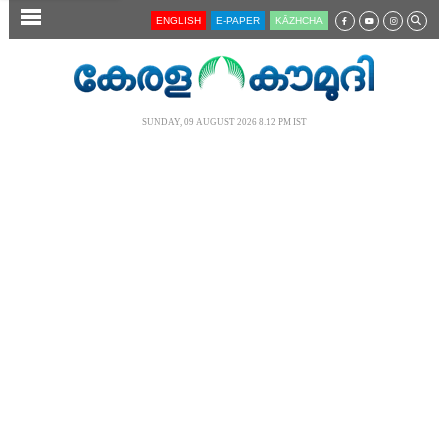
SECTIONS
ENGLISH
E-PAPER
KĀZHCHA
HOME
LATEST
SUNDAY, 09 AUGUST 2026 8.12 PM IST
AUDIO
NOTIFIED NEWS
POLL
KERALA
LOCAL
NEWS 360
CASE DIARY