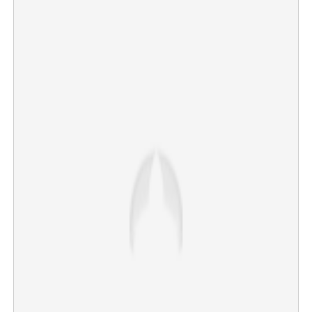
×
Share this link
Copy Link