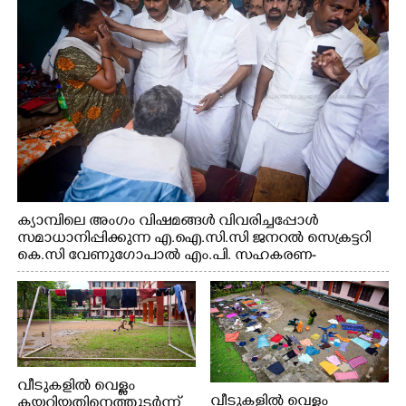
റെജി ചെറിയാൻ എം. എൽ. എ എന്നിവർ സമീപം
ക്യാമ്പിലെ അംഗം വിഷമങ്ങൾ വിവരിച്ചപ്പോൾ
സമാധാനിപ്പിക്കുന്ന എ.ഐ.സി.സി ജനറൽ സെക്രട്ടറി
കെ.സി വേണുഗോപാൽ എം.പി. സഹകരണ-
എക്സൈസ് വകുപ്പ് മന്ത്രി എം. ലിജു, എന്നിവർ
വീടുകളിൽ വെള്ളം
വീടുകളിൽ വെള്ളം
കയറിയതിനെത്തുടർന്ന്