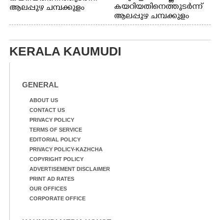
കയറിയതിനെത്തുടർന്ന്
ആലപ്പുഴ ചമ്പക്കുളം
ആലപ്പുഴ ചമ്പക്കുളം
ഫാദർ തോമസ്
ഫാദർ തോമസ്
പോരൂക്കര സെൻട്രൽ
പോരൂക്കര സെൻട്രൽ
സ്കൂളിലെ ദുരിതാശ്വാസ
സ്കൂളിലെ ദുരിതാശ്വാസ
ക്യാമ്പിലെത്തിയവർ
KERALA KAUMUDI
ക്യാമ്പിലെത്തിയവർ മഴ
വസ്ത്രങ്ങൾ
മാറിനിന്ന ഇടവേളയിൽ
ഉണക്കാനിട്ടിരിക്കുന്ന
ക്യാമ്പ് പരിസരത്ത്
ഗോൾപോസ്റ്റിന് മുന്നിൽ
വസ്ത്രങ്ങൾ
ഫുട്ബോൾ കളികളിൽ
GENERAL
ഉണക്കാനിടുന്ന കാഴ്ച.
ഏർപ്പെട്ടിരിക്കുന്ന
കുട്ടികൾ
ABOUT US
CONTACT US
PRIVACY POLICY
TERMS OF SERVICE
EDITORIAL POLICY
PRIVACY POLICY-KAZHCHA
COPYRIGHT POLICY
ADVERTISEMENT DISCLAIMER
PRINT AD RATES
OUR OFFICES
CORPORATE OFFICE