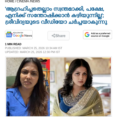
HOME /
CINEMA /
NEWS
CINEMA
'ആഗ്രഹിച്ചതെല്ലാം സ്വന്തമാക്കി, പക്ഷേ,
എനിക്ക് സന്തോഷിക്കാൻ കഴിയുന്നില്ല';
OPINION
ശ്രീവിദ്യയുടെ വീഡിയോ ചർച്ചയാകുന്നു
PHOTOS
Share
1 MIN READ
PUBLISHED: MARCH 25, 2026 10:34 AM IST
LIFESTYLE
UPDATED: MARCH 25, 2026 12:30 PM IST
SPIRITUAL
INFO+
ART
ASTRO