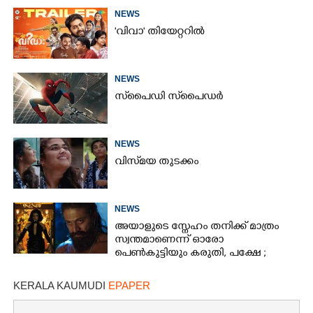
NEWS
'വിവാ' തിയേറ്ററിൽ
NEWS
സ്‌പൈ‌ഡി സ്‌പൈ‌ഡർ
NEWS
വിസ്‌മയ തുടക്കം
NEWS
അയാളുടെ സ്നേഹം തനിക്ക് മാത്രം
സ്വന്തമാണെന്ന് ഓരോ
പെൺകുട്ടിയും കരുതി,​ പക്ഷേ ;
ആക്ഷനും വയലൻസും നിറച്ച്
ടോക്സിക് ട്രെയിലർ
KERALA KAUMUDI
EPAPER