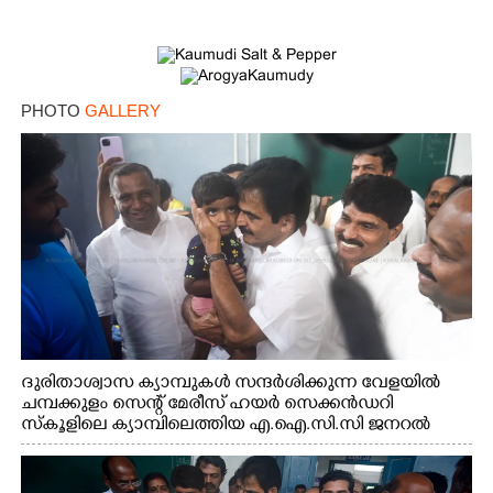
PHOTO
GALLERY
ദുരിതാശ്വാസ ക്യാമ്പുകൾ സന്ദർശിക്കുന്ന വേളയിൽ
ചമ്പക്കുളം സെന്റ് മേരീസ് ഹയർ സെക്കൻഡറി
സ്കൂളിലെ ക്യാമ്പിലെത്തിയ എ.ഐ.സി.സി ജനറൽ
സെക്രട്ടറി കെ.സി വേണുഗോപാൽ എം.പി കുരുന്നിനെ
എടുത്ത് ലാളിച്ചപ്പോൾ. സഹകരണ-എക്സൈസ്
വകുപ്പ് മന്ത്രി എം. ലിജു, കൃഷിവകുപ്പ് മന്ത്രി ടി. സിദ്ദിഖ്,