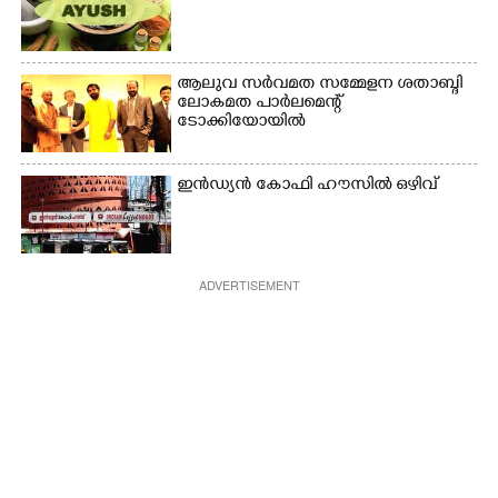
ആലുവ സർവമത സമ്മേളന ശതാബ്ദി
ലോകമത പാർലമെന്റ്
ടോക്കിയോയിൽ
ഇൻഡ്യൻ കോഫി ഹൗസിൽ ഒഴിവ്
ADVERTISEMENT