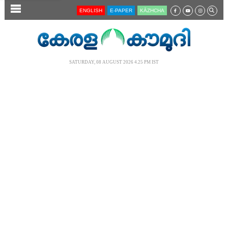
SECTIONS
ENGLISH
E-PAPER
KĀZHCHA
HOME
LATEST
SATURDAY, 08 AUGUST 2026 4.25 PM IST
AUDIO
NOTIFIED NEWS
POLL
KERALA
LOCAL
NEWS 360
CASE DIARY