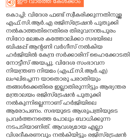
ഈ വാർത്ത കേൾക്കാം
CARTOONS
കൊച്ചി: വിദേശ ഫണ്ട് സ്വീകരിക്കുന്നതിനുള്ള
എഫ്.സി.ആർ.എ രജിസ്‌ട്രേഷൻ പുതുക്കി
LITERATURE
നൽകാത്തതിനെതിരെ തിരുവനന്തപുരം
സിറോ മലങ്കര കത്തോലിക്കാ സഭയിലെ
ZOOM
ബിഷപ്പ് ആന്റണി വർഗീസ് നൽകിയ
ഹർജിയിൽ കേന്ദ്ര സർക്കാരിന് ഹൈക്കോടതി
നോട്ടീസ് അയച്ചു. വിദേശ സംഭാവന
CONTACT US
നിയന്ത്രണ നിയമം (എഫ്.സി.ആർ.എ)
ലംഘിച്ചെന്ന യാതൊരു പരാതിയും
തങ്ങൾക്കെതിരെ ഇല്ലാതിരുന്നിട്ടും ആഭ്യന്തര
മന്ത്രാലയം രജിസ്‌ട്രേഷൻ പുതുക്കി
നൽകുന്നില്ലെന്നാണ് ഹർജിയിലെ
ആരോപണം. സഭയുടെ ആശുപത്രിയുടെ
പ്രവർത്തനത്തെ പോലും ബാധിക്കുന്ന
നടപടിയാണിത്. ആവശ്യമായ എല്ലാ
വിശദീകരണവും നൽകിയിട്ടും രജിസ്‌ട്രേഷൻ