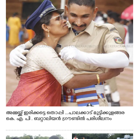
അമ്മയ്ക്ക് ഇരിക്കട്ടെ തൊപ്പി ...പാലക്കാട് മുട്ടിക്കുളങ്ങര
കെ. എ. പി . ബറ്റാലിയൻ ഗ്രൗണ്ടിൽ പരിശീലനം