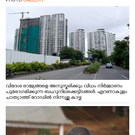
വിദേശ രാജ്യങ്ങളെ അനുസ്മരിക്കും വിധം നിർമ്മാണം
പുരോഗമിക്കുന്ന ബഹുനിലക്കെട്ടിടങ്ങൾ. എറണാകുളം
ചാത്യാത്ത് റോഡിൽ നിന്നുള്ള കാഴ്ച