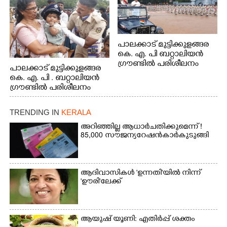
പാലക്കാട് മുട്ടിക്കുളങ്ങര
കെ. എ. പി ബറ്റാലിയൻ
ഗ്രൗണ്ടിൽ പരിശീലനം
പാലക്കാട് മുട്ടിക്കുളങ്ങര
കെ. എ. പി . ബറ്റാലിയൻ
ഗ്രൗണ്ടിൽ പരിശീലനം
TRENDING IN
KERALA
അറിഞ്ഞില്ല ആധാർ ചതിക്കുമെന്ന് !
85,000 സൗജന്യ റേഷൻകാർ കുടുങ്ങി
ആദിവാസികൾ 'ഉന്നതി'യിൽ നിന്ന്
'ഊരി'ലേക്ക്
ആയുഷ് യൂണി: എതിർപ്പ് ശക്തം