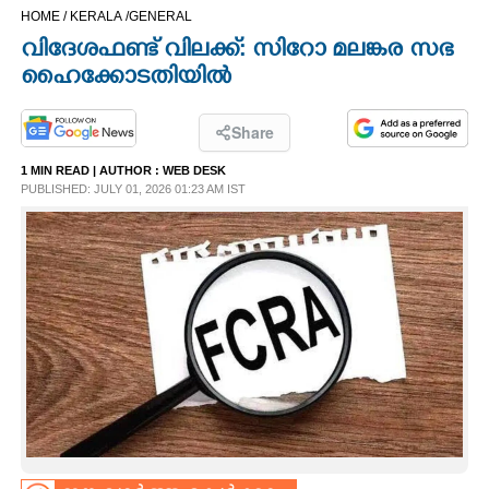
HOME /
KERALA /
GENERAL
CINEMA
വിദേശഫണ്ട് വിലക്ക്: സിറോ മലങ്കര സഭ
ഹൈക്കോടതിയിൽ
OPINION
Share
PHOTOS
1 MIN READ
| AUTHOR :
WEB DESK
PUBLISHED: JULY 01, 2026 01:23 AM IST
LIFESTYLE
SPIRITUAL
INFO+
ART
ASTRO