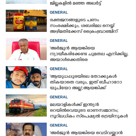
ജില്ലകളിൽ മഞ്ഞ അലർട്ട്
GENERAL
ഭക്തജനങ്ങളുടെ പണം
സംരക്ഷിക്കും, ശബരിമല നെയ്യ്
അഴിമതിക്കേസ് ക്രൈംബ്രാഞ്ചിന്
വിടുമെന്ന് കെ മുരളീധരൻ
GENERAL
'അർജുൻ ആയങ്കിയെ
ന്യായീകരിക്കേണ്ട ചുമതല എനിക്കില്ല,
അയാൾക്കെതിരെ
നടപടിയെടുത്തോട്ടെ'
GENERAL
'ആയുധപ്പുരയിലെ തോക്കുകൾ
തികയാതെ വരും, ഇത് ബീഹാറോ
യുപിയോ അല്ല';ആയങ്കിക്ക്
പിന്തുണയുമായി ആകാശ് തില്ലങ്കേരി
GENERAL
മലയാളികൾക്ക് ഇന്ത്യൻ
റെയിൽവെയുടെ ഓണസമ്മാനം;
നൂറിലധികം സ്‌പെഷ്യൽ ട്രെയിനുകൾ
കേരളത്തിലേക്ക്
GENERAL
'അർജുൻ ആയങ്കിയെ വെടിവയ്ക്കാൻ