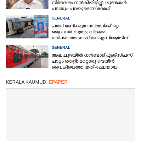
നിർദേശം നൽകിയിട്ടില്ല'; ഗുണ്ടകൾ
പലതും പറയുമെന്ന് രമേശ്
ചെന്നിത്തല
GENERAL
പത്ത് മണിക്കൂർ യാത്രയ്‌ക്ക് ഒറ്റ
ഡ്രൈവർ മാത്രം; വിശ്രമം
ലഭിക്കാത്തതാണ് കെഎസ്‌ആർടിസി
അപകടത്തിന് കാരണമെന്ന്
GENERAL
വിമർശനം
ആലപ്പുഴയിൽ ധൻബാദ് എക്‌സ്പ്രസ്
പാളം തെറ്റി; മറ്റൊരു ട്രെയിൻ
വൈകിയെത്തിയത് രക്ഷയായി,
ഒഴിവായത് വൻ ദുരന്തം
KERALA KAUMUDI
EPAPER