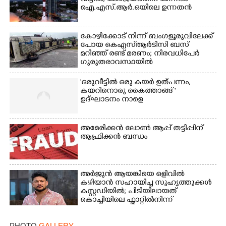
ഐ.എസ്.ആർ.ഒയിലെ ഉന്നതൻ
കോഴിക്കോട് നിന്ന് ബംഗളൂരുവിലേക്ക്
പോയ കെഎസ്‌ആർടിസി ബസ്
മറിഞ്ഞ് രണ്ട് മരണം; നിരവധിപേർ
ഗുരുതരാവസ്ഥയിൽ
×
'ഒരുവീട്ടിൽ ഒരു കയർ ഉത്പന്നം,
Share this link
കയറിനൊരു കൈത്താങ്ങ് '
ഉദ്ഘാടനം നാളെ
അമേരിക്കൻ ലോൺ ആപ്പ് തട്ടിപ്പിന്
ആഫ്രിക്കൻ ബന്ധം
Copy Link
അർജുൻ ആയങ്കിയെ ഒളിവിൽ
കഴിയാൻ സഹായിച്ച സുഹൃത്തുക്കൾ
കസ്റ്റഡിയിൽ; പിടിയിലായത്
കൊച്ചിയിലെ ഫ്ലാറ്റിൽനിന്ന്
PHOTO
GALLERY