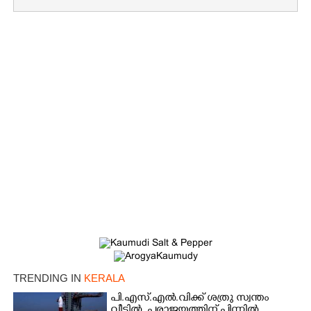
TRENDING IN
KERALA
പി.എസ്.എൽ.വിക്ക് ശത്രു സ്വന്തം
വീട്ടിൽ,​ പരാജയത്തിന് പിന്നിൽ