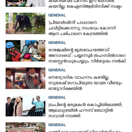
കയറിയവർ പിന്നീട് ഈ ബസിൽ
കയറില്ല; കെഎസ്ആർടിസിക്ക് നഷ്ടം
അരലക്ഷം രൂപയോളം'
GENERAL
'പ്രിയദർശിനി' പാപ്പാനെ
ചവിട്ടിക്കൊന്നു; സംഭവം കോന്നി
ആന പരിപാലന കേന്ദ്രത്തിൽ
GENERAL
രാജേഷിന്റെ മൃതദേഹത്തോട്
അനാദരവ് : പയ്യന്നൂർ തഹസിൽദാറെ
സസ്പെൻഡുചെയ്യും, നിർദ്ദേശം നൽകി
മന്ത്രി
GENERAL
ഔദ്യോഗിക വാഹനം കണ്ടില്ല,
സുരേഷ് ഗോപിയുടെ യാത്ര വീണ്ടും
ഓട്ടോറിക്ഷയിൽ
GENERAL
ട്രംപിന്റെ മരുമകൻ കൊച്ചിയിലെത്തി;
ആലപ്പുഴയിൽ ഹൗസ് ബോട്ടിൽ
സവാരി നടത്തി
GENERAL