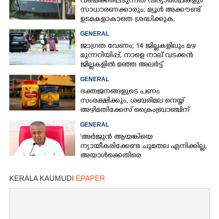
വഞ്ചിക്കപ്പെടുന്നത് വിദ്യാർത്ഥികളും
സാധാരണക്കാരും; മ്യൂൾ അക്കൗണ്ട്
ഉടമകളാകാതെ ശ്രദ്ധിക്കുക,
നിർദ്ദേശങ്ങളുമായി പൊലീസ്
GENERAL
ജാഗ്രത വേണം; 14 ജില്ലകളിലും മഴ
മുന്നറിയിപ്പ്, നാളെ നാല് വടക്കൻ
ജില്ലകളിൽ മഞ്ഞ അലർട്ട്
GENERAL
ഭക്തജനങ്ങളുടെ പണം
സംരക്ഷിക്കും, ശബരിമല നെയ്യ്
അഴിമതിക്കേസ് ക്രൈംബ്രാഞ്ചിന്
വിടുമെന്ന് കെ മുരളീധരൻ
GENERAL
'അർജുൻ ആയങ്കിയെ
ന്യായീകരിക്കേണ്ട ചുമതല എനിക്കില്ല,
അയാൾക്കെതിരെ
നടപടിയെടുത്തോട്ടെ'
KERALA KAUMUDI
EPAPER