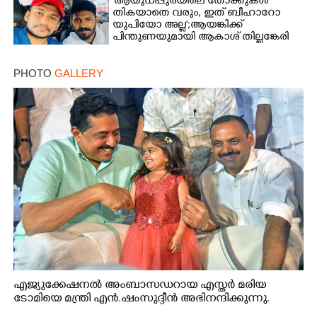
'ആയുധപ്പുരയിലെ തോക്കുകൾ
തികയാതെ വരും, ഇത് ബീഹാറോ
യുപിയോ അല്ല';ആയങ്കിക്ക്
പിന്തുണയുമായി ആകാശ് തില്ലങ്കേരി
PHOTO
GALLERY
എജ്യുക്കേഷനൽ അംബാസഡറായ എസ്തർ മരിയ
ടോമിയെ മന്ത്രി എൻ.ഷംസുദ്ദീൻ അഭിനന്ദിക്കുന്നു.