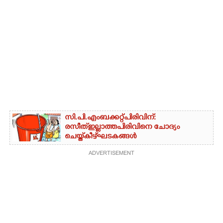
സി.പി.എം ബക്കറ്റ് പിരിവിന്:
രസീത് ഇല്ലാത്ത പിരിവിനെ ചോദ്യം
ചെയ്ത് കീഴ്ഘടകങ്ങൾ
ADVERTISEMENT