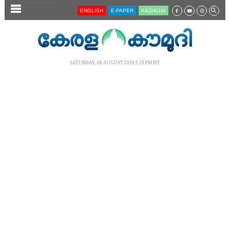
SECTIONS
ENGLISH
E-PAPER
KĀZHCHA
HOME
LATEST
SATURDAY, 08 AUGUST 2026 9.20 PM IST
AUDIO
NOTIFIED NEWS
POLL
KERALA
LOCAL
NEWS 360
CASE DIARY