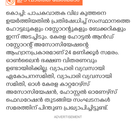
ഈ വാർത്ത കേൾക്കാം
CARTOONS
കൊച്ചി: പാചകവാതക വില കുത്തനെ
ഉയർത്തിയതിൽ പ്രതിഷേധിച്ച് സംസ്ഥാനത്തെ
LITERATURE
ഹോട്ടലുകളും റസ്റ്റോറന്റുകളും ബേക്കറികളും
ഇന്ന് അടച്ചിടും. കേരള ഹോട്ടൽ ആൻഡ്
റസ്റ്റോറന്റ് അസോസിയേഷന്റെ
ZOOM
ആഹ്വാനപ്രകാരമാണ് 24 മണിക്കൂർ സമരം.
ഓൺലൈൻ ഭക്ഷണ വിതരണവും
CONTACT US
ഉണ്ടായിരിക്കില്ല. വ്യാപാരി വ്യവസായി
ഏകോപനസമിതി, വ്യാപാരി വ്യവസായി
സമിതി, ഓൾ കേരള കാറ്ററേഴ്‌സ്
അസോസിയേഷൻ, ഹോസ്റ്റൽ ഓണേഴ്‌സ്
ഫെഡറേഷൻ തുടങ്ങിയ സംഘടനകൾ
സമരത്തിന് പിന്തുണ പ്രഖ്യാപിച്ചിട്ടുണ്ട്.
ADVERTISEMENT