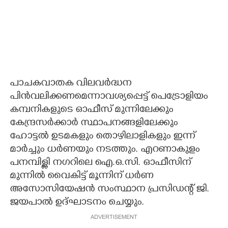
പാചകവാതക വിലവർദ്ധന
പിൻവലിക്കണമെന്നാവശ്യപ്പെട്ട് പെട്രോളിയം
കമ്പനികളുടെ ഓഫീസ് മുന്നിലേക്കും
കേന്ദ്രസർക്കാർ സ്ഥാപനങ്ങളിലേക്കും
ഹോട്ടൽ ഉടമകളും തൊഴിലാളികളും ഇന്ന്
മാർച്ചും ധർണയും നടത്തും. എറണാകുളം
പനമ്പിള്ളി നഗറിലെ ഐ.ഒ.സി. ഓഫീസിന്
മുന്നിൽ വൈകിട്ട് മൂന്നിന് ധർണ
അസോസിയേഷൻ സംസ്ഥാന പ്രസിഡന്റ് ജി.
ജയപാൽ ഉദ്ഘാടനം ചെയ്യും.
ADVERTISEMENT