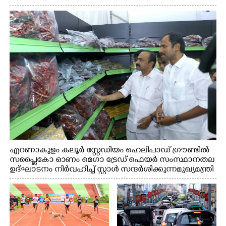
എറണാകുളം കലൂർ സ്റ്റേഡിയം ഹെലിപാഡ് ഗ്രൗണ്ടിൽ
സപ്ളൈകോ ഓണം മെഗാ ട്രേഡ് ഫെയർ സംസ്ഥാനതല
ഉദ്ഘാടനം നിർവഹിച്ച് സ്റ്റാൾ സന്ദർശിക്കുന്ന മുഖ്യമന്ത്രി
വി.ഡി. സതീശൻ. മന്ത്രി അനൂപ് ജേക്കബ് സമീപം