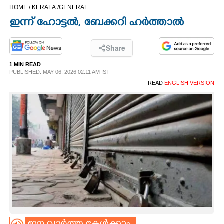
HOME /
KERALA /
GENERAL
CINEMA
ഇന്ന് ഹോട്ടൽ, ബേക്കറി ഹർത്താൽ
OPINION
Share
1 MIN READ
PHOTOS
PUBLISHED: MAY 06, 2026 02:11 AM IST
READ
ENGLISH VERSION
LIFESTYLE
SPIRITUAL
INFO+
ART
ASTRO