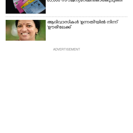
85,000 സൗജന്യ റേഷൻകാർ കുടുങ്ങി
ആദിവാസികൾ 'ഉന്നതി'യിൽ നിന്ന്
'ഊരി'ലേക്ക്
ADVERTISEMENT