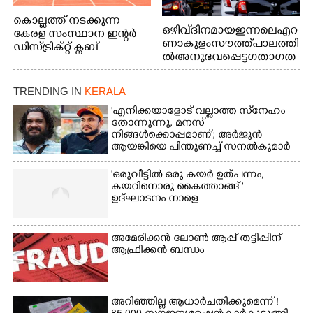
കൊല്ലത്ത് നടക്കുന്ന
ഒഴിവ് ദിനമായ ഇന്നലെ എറ
കേരള സംസ്ഥാന ഇന്റർ
ണാകുളം സൗത്ത് പാലത്തി
ഡിസ്ട്രിക്റ്റ് ക്ലബ്
ൽ അനുഭവപ്പെട്ട ഗതാഗത
അത്‌ലറ്റിക്
ക്കുരുക്ക്
ചാമ്പ്യൻഷിപ്പിൽ അണ്ടർ
20 ആൺകുട്ടികളുടെ 200
TRENDING IN
KERALA
മീറ്റർ ഓട്ടം ഫൈനൽ
'എനിക്കയാളോട് വല്ലാത്ത സ്‌നേഹം
മത്സരത്തിനിടെ സിന്തറ്റിക്
തോന്നുന്നു, മനസ്
ട്രാക്കിന് കുറുകെ ഓടുന്ന
നിങ്ങൾക്കൊപ്പമാണ്'; അർജുൻ
നായകൾ.
ആയങ്കിയെ പിന്തുണച്ച് സനൽകുമാർ
'ഒരുവീട്ടിൽ ഒരു കയർ ഉത്പന്നം,
കയറിനൊരു കൈത്താങ്ങ് '
ഉദ്ഘാടനം നാളെ
അമേരിക്കൻ ലോൺ ആപ്പ് തട്ടിപ്പിന്
ആഫ്രിക്കൻ ബന്ധം
അറിഞ്ഞില്ല ആധാർ ചതിക്കുമെന്ന് !