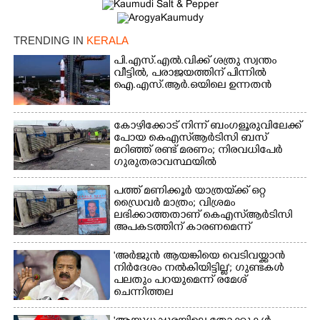
TRENDING IN
KERALA
പി.എസ്.എൽ.വിക്ക് ശത്രു സ്വന്തം
വീട്ടിൽ,​ പരാജയത്തിന് പിന്നിൽ
ഐ.എസ്.ആർ.ഒയിലെ ഉന്നതൻ
കോഴിക്കോട് നിന്ന് ബംഗളൂരുവിലേക്ക്
പോയ കെഎസ്‌ആർടിസി ബസ്
മറിഞ്ഞ് രണ്ട് മരണം; നിരവധിപേർ
ഗുരുതരാവസ്ഥയിൽ
പത്ത് മണിക്കൂർ യാത്രയ്‌ക്ക് ഒറ്റ
ഡ്രൈവർ മാത്രം; വിശ്രമം
ലഭിക്കാത്തതാണ് കെഎസ്‌ആർടിസി
അപകടത്തിന് കാരണമെന്ന്
വിമർശനം
'അർജുൻ ആയങ്കിയെ വെടിവയ്ക്കാൻ
നിർദേശം നൽകിയിട്ടില്ല'; ഗുണ്ടകൾ
പലതും പറയുമെന്ന് രമേശ്
ചെന്നിത്തല