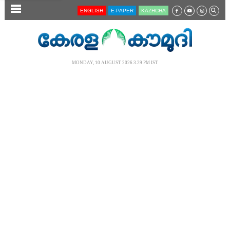
SECTIONS
ENGLISH
E-PAPER
KĀZHCHA
HOME
LATEST
MONDAY, 10 AUGUST 2026 3.29 PM IST
AUDIO
NOTIFIED NEWS
POLL
KERALA
LOCAL
NEWS 360
CASE DIARY