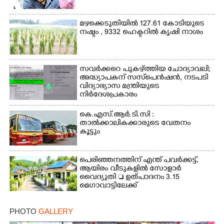
മഴക്കെടുതിയിൽ 127.61 കോടിയുടെ
Copy Link
നഷ്ടം , 9332 ഹെക്ടറിൽ കൃഷി നാശം
സവർക്കറെ പുകഴ്ത്തിയ ചോദ്യാവലി;
അദ്ധ്യാപകന് സസ്‌പെൻഷൻ, നടപടി
വിദ്യാഭ്യാസ മന്ത്രിയുടെ
നിർദേശപ്രകാരം
കെ.എസ്.ആർ.ടി.സി :
താൽക്കാലികക്കാരുടെ വേതനം
കൂട്ടും
പെരിഞ്ഞനത്തിന് എന്ത് പവർക്കട്ട്,​
ആയിരം വീടുകളിൽ സോളാർ
വൈദ്യുതി  ഉത്പാദനം 3.15
മെഗാവാട്ടിലേക്ക്
PHOTO
GALLERY