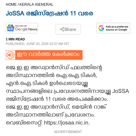
HOME /
KERALA /
GENERAL
CINEMA
JoSSA രജിസ്ട്രേഷൻ 11 വരെ
OPINION
Share
1 MIN READ
PHOTOS
PUBLISHED: JUNE 03, 2026 02:57 AM IST
ഈ വാർത്ത കേൾക്കാം
LIFESTYLE
ജെ.ഇ.ഇ അഡ്വാൻസ്ഡ് ഫലത്തിന്റെ
അടിസ്ഥാനത്തിൽ ഐ.ഐ.ടികൾ,
SPIRITUAL
എൻ.ഐ.ടികൾ ഉൾപ്പെടെയുള്ള
സ്ഥാപനങ്ങളിലെ പ്രവേശനത്തിനായുള്ള JoSSA
INFO+
രജിസ്ട്രേഷൻ 11 വരെ അപേക്ഷിക്കാം.
ജെ.ഇ.ഇ അഡ്വാൻസ്ഡ്, മെയിൻ റാങ്ക്
ART
അടിസ്ഥാനത്തിലാണ് പ്രവേശനം.
വെബ്സൈറ്റ്: https://josaa.nic.in.
ASTRO
ADVERTISEMENT