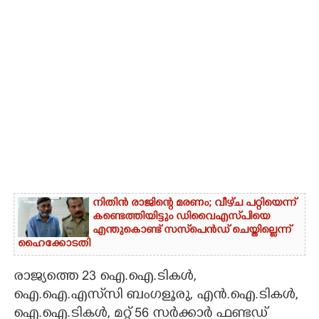
CARTOONS
LITERATURE
ZOOM
CONTACT US
നിതിൻ രാജിന്റെ മരണം; വീഴ്‌ച പറ്റിയെന്ന്
കണ്ടെത്തിയിട്ടും ഡിവൈഎസ്‌പിയെ
എന്തുകൊണ്ട് സസ്‌പെൻഡ് ചെയ്തില്ലെന്ന്
ഹൈക്കോടതി
രാജ്യത്തെ 23 ഐ.ഐ.ടികൾ,
ഐ.ഐ.എസ്‌സി ബംഗളൂരു, എൻ.ഐ.ടികൾ,
ഐ.ഐ.ടികൾ, മറ്റ് 56 സർക്കാർ ഫണ്ടഡ്