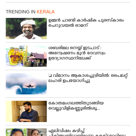
പരിപാടിയുടെ ഭാഗമായി
എം ജോണിന്
ടി.ഡി റോഡിലെ ഭാരതീയ
വിദ്യാഭവൻ സർദാർ
TRENDING IN
KERALA
പട്ടേൽ സഭാഗൃഹത്തിൽ
ഉമ്മൻ ചാണ്ടി കാർഷിക പുരസ്‌കാരം
എം. അക്ഷതയുടെ
ചെറുവയൽ രാമന്
നേതൃത്വത്തിൽ
അവതരിപ്പിച്ച ലയ നമൻ
കഥക് നൃത്തത്തിൽ നിന്ന്
ശബരിമല നെയ്യ് ഇടപാട് :
അന്വേഷണം മുൻ ദേവസ്വം
ഉദ്യോഗസ്ഥനിലേക്ക്
 വിമാനം ആകാശച്ചുഴിയിൽ: പൈലറ്റ്
ലഹരി ഉപയോഗിച്ചു
കോതമംഗലത്ത് തുടങ്ങിയ
വെല്ലുവിളി കണ്ണൂരിൽ ശൂ...
എലിവിഷം കഴിച്ച്