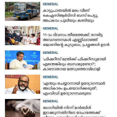
GENERAL
കാട്ടുപാതയിൽ മരം വീണ്
കെഎസ്‌ആർടിസി ബസ് പെട്ടു,
അപകടം പുലിയും കരടിയും
ഇറങ്ങുന്നിടത്ത്, പിന്നെ നടന്നത്
GENERAL
11-ാം ദിവസം തീരത്തേക്ക്; നേരിട്ട
അവഗണനകൾ എണ്ണിപ്പറഞ്ഞ്
ജോണിന്റെ കുടുബം,​ പ്രശ്നങ്ങൾ ഉടൻ
പരിഹരിക്കുമെന്ന് മന്ത്രിമാർ
GENERAL
'ഫിഷറീസ് മന്ത്രിക്ക് ഫിഷറീസുമായി
എന്തെങ്കിലും ബന്ധമുണ്ടോ?';
കാണാതായ മത്സ്യത്തൊഴിലാളി
ജോണിന്റെ മകൾ
GENERAL
'എന്തും ചെയ്യാനായി ഉദ്യോഗസ്ഥർ
അധികാരം ഉപയോഗിക്കരുത്';
എംവിഡി ഉദ്യോഗസ്ഥരുടെ
സസ്‌പെൻഷൻ ശിക്ഷയല്ലെന്ന് മന്ത്രി
GENERAL
ലോറിയിൽ നിന്ന് മാർബിൾ
ഇറക്കുന്നതിനിടെ ദേഹത്തേക്ക്