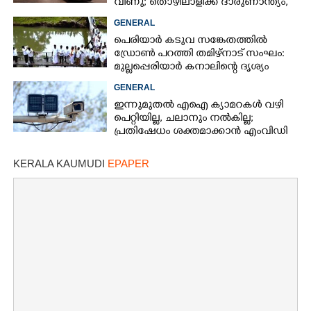
വീണു; തൊഴിലാളിക്ക് ദാരുണാന്ത്യം,
ഒരാൾക്ക് പരിക്ക്
GENERAL
പെരിയാർ കടുവ സങ്കേതത്തിൽ
ഡ്രോൺ പറത്തി തമിഴ്നാട് സംഘം:
മുല്ലപ്പെരിയാർ കനാലിന്റെ ദൃശ്യം
പകർത്തി, വിവാദം
GENERAL
ഇന്നുമുതൽ എഐ ക്യാമറകൾ വഴി
പെറ്റിയില്ല, ചലാനും നൽകില്ല;
പ്രതിഷേധം ശക്തമാക്കാൻ എംവിഡി
സംഘടനകൾ
KERALA KAUMUDI
EPAPER