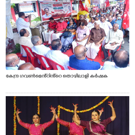
കേന്ദ്ര ഗവൺമെൻ്റിൻ്റെ തൊഴിലാളി കർഷക