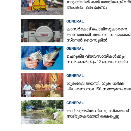
ഇടുക്കിയിൽ കാർ തോട്ടിലേക്ക് മറി
അപകടം; ഒരു മരണം
GENERAL
കാസർകോട് പൊലീസുകാരനെ
കാണാതായി; അവസാന മൊബ
സിഗ്നൽ മൈസൂരിൽ
GENERAL
ചെറുകിട വ്യവസായികൾക്കും
സംരംഭകർക്കും 12 ലക്ഷം വായ്പ
GENERAL
ഗുരുദേവ ജയന്തി: ഗുരു ധർമ്മ
പ്രചരണ സഭ 150 സമ്മേളനം നടത
GENERAL
കാർ പുഴയിൽ വീണു, ഡ്രെെവർ
അദ്ഭുതകരമായി രക്ഷപ്പെട്ടു