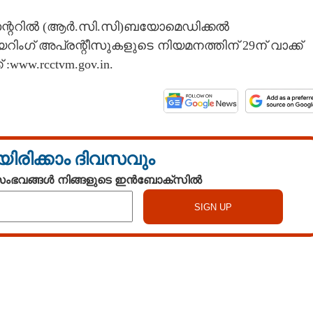
ന്ററിൽ (ആർ.സി.സി)ബയോമെഡിക്കൽ
് അപ്രന്റീസുകളുടെ നിയമനത്തിന് 29ന് വാക്ക്
www.rcctvm.gov.in.
യിരിക്കാം ദിവസവും
 സംഭവങ്ങൾ നിങ്ങളുടെ ഇൻബോക്സിൽ
Watch More