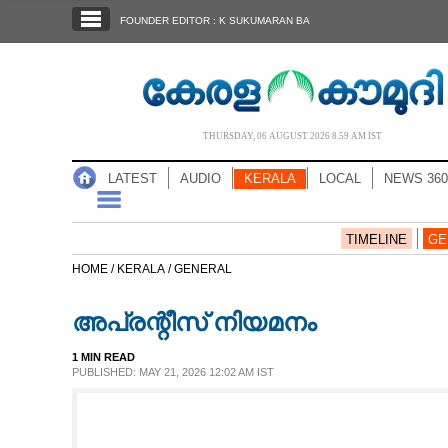
SECTIONS
FOUNDER EDITOR : K SUKUMARAN BA
HOME
LATEST
AUDIO
THURSDAY, 06 AUGUST 2026 8.59 AM IST
NOTIFIED NEWS
LATEST
AUDIO
KERALA
LOCAL
NEWS 360
POLL
KERALA
TIMELINE
GE
HOME /
KERALA /
GENERAL
LOCAL
അപ്രന്റീസ് നിയമനം
NEWS 360
1 MIN READ
PUBLISHED: MAY 21, 2026 12:02 AM IST
CASE DIARY