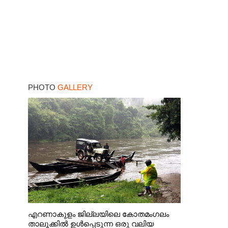
PHOTO
GALLERY
എറണാകുളം ജില്ലയിലെ കോതമംഗലം
താലൂക്കിൽ ഉൾപ്പെടുന്ന ഒരു വലിയ