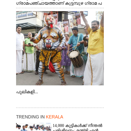
ഗ്രാമപഞ്ചായത്താണ് കുട്ടമ്പുഴ ഗ്രാമ പ
ഞ്ചായത്ത്. ആദിവാസി ഊരുകളായ
വെള്ളാരംകുത്ത്, കത്തിപ്പാറ, ഉറിയംപെട്ടി,
തേക്കല്ല്, വെട്ടിക്കല്ല്, മഞ്ചപ്പാറ എന്നീ
ആറു സ്ഥലങ്ങളിലേക്കുള്ള പ്രധാന
സഞ്ചാര മാർഗമാണ് ഈ കാണുന്ന
കടത്ത് വള്ളം
പുലികളി...
TRENDING IN
KERALA
14,000 കുട്ടികൾക്ക് നീന്തൽ
പരിശീലനം: മന്ത്രി എൻ.