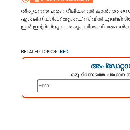
CARTOONS
തിരുവനന്തപുരം : റീജിയണൽ കാൻസർ സെ
എൻജിനിയറിംഗ് ആൻഡ് സിവിൽ എൻജിനിയറിംഗ
ഇൻ ഇന്റർവ്യൂ നടത്തും. വിശദവിവരങ്ങൾക്ക് :
LITERATURE
ZOOM
RELATED TOPICS:
INFO
CONTACT US
അപ്ഡേറ്റാ
ഒരു ദിവസത്തെ പ്രധാന
Loaded
:
3.58%
/
Unmute