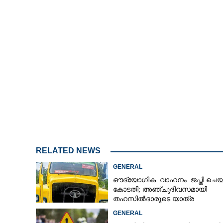
RELATED NEWS
GENERAL
ഔദ്യോഗിക വാഹനം ജപ്തി ചെയ്
കോടതി; അഞ്ചുദിവസമായി
തഹസിൽദാരുടെ യാത്ര
ടിപ്പർ ലോറിയിൽ
GENERAL