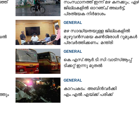
ഞ്ഞ്
സംസ്ഥാനത്ത് ഇന്ന് മഴ കനക്കും; ഏഴ്
ജില്ലകളിൽ ഓറഞ്ച് അലർട്ട്,
പ്രത്യേക നിർദേശം
GENERAL
മഴ സാദ്ധ്യതയുള്ള ജില്ലകളിൽ
ൈൽ
മുഴുവൻസമയ കൺട്രോൾ റൂമുകൾ
പ്രവർത്തിക്കണം: മന്ത്രി
GENERAL
കെ.എസ്.ആർ.ടി.സി വാട്സ്ആപ്പ്
ടിക്കറ്റ് ഇന്നു മുതൽ
GENERAL
കാറപകടം: അബിൻവർക്കി
്തും
എം.എൽ.എയ്ക്ക് പരിക്ക്
Share this link