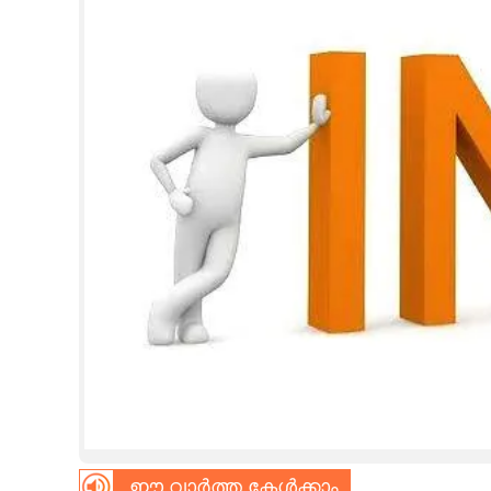
CINEMA
OPINION
PHOTOS
LIFESTYLE
SPIRITUAL
INFO+
ART
ASTRO
ഈ വാർത്ത കേൾക്കാം