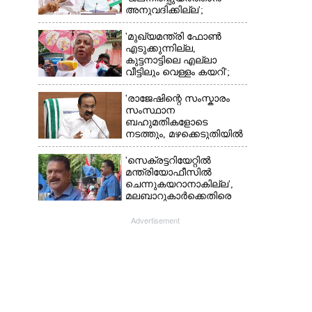
അനുവദിക്കില്ല';
തമിഴ്‌നാട്
സർക്കാരിനെതിരെ കേരളം
'മുഖ്യമന്ത്രി ഫോൺ
എടുക്കുന്നില്ല,
കുട്ടനാട്ടിലെ എല്ലാ
വീട്ടിലും വെള്ളം കയറി';
അതൃപ്‌തിയുമായി
ഭരണകക്ഷി എംഎൽഎ
'രാജേഷിന്റെ സംസ്കാരം
സംസ്ഥാന
ബഹുമതികളോടെ
നടത്തും, മഴക്കെടുതിയിൽ
നശിച്ച കടകൾക്കും
ധനസഹായം'
'സെക്രട്ടറിയേറ്റിൽ
മന്ത്രിയോഫീസിൽ
ചെന്നുകയറാനാകില്ല',
മലബാറുകാർക്കെതിരെ
അധിക്ഷേപ
പരാമർശവുമായി സിപിഎം
Advertisement
നേതാവ്‌