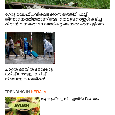
ഗോട്ട് ലൈഫ് ...വിശപ്പടക്കാൻ ഇത്തിരി പുല്ല്
തിന്നാനെത്തിയതാണ് ആട്. തെരുവ് നായ്ക്കൾ കടിച്ച്
കീറാൻ വന്നതോടെ വയറിന്റെ ആന്തൽ മറന്ന് ജീവന്
വേണ്ടിയായി ഓട്ടം. എറണാകുളം വാത്തുരുത്തിയിൽ
നിന്നുള്ള കാഴ്ച
ചാറ്റൽ മഴയിൽ മഴക്കോട്ട്
ധരിച്ച് ലഗേജും വലിച്ച്
നീങ്ങുന്ന യുവതികൾ.
എറണാകുളം മേനകയിൽ
നിന്നുള്ള കാഴ്ച
TRENDING IN
KERALA
ആയുഷ് യൂണി: എതിർപ്പ് ശക്തം