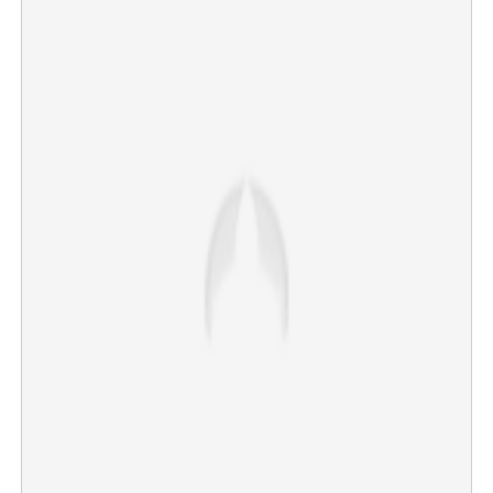
×
Share this link
Copy Link