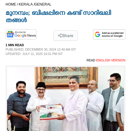
HOME /
KERALA /
GENERAL
CINEMA
മുനമ്പം; ബിഷപ്പിനെ കണ്ട് സാദിഖലി
തങ്ങൾ
OPINION
Share
PHOTOS
1 MIN READ
PUBLISHED: DECEMBER 30, 2024 12:40 AM IST
UPDATED: JULY 11, 2025 10:01 PM IST
LIFESTYLE
READ
ENGLISH VERSION
SPIRITUAL
INFO+
ART
ASTRO