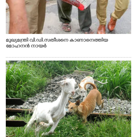
മുഖ്യമന്ത്രി വി.ഡി.സതീശനെ കാണാനെത്തിയ
മോഹനൻ നായർ