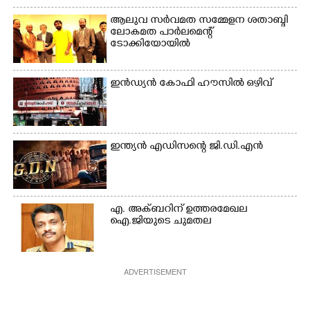
ആലുവ സർവമത സമ്മേളന ശതാബ്ദി
ലോകമത പാർലമെന്റ്
ടോക്കിയോയിൽ
ഇൻഡ്യൻ കോഫി ഹൗസിൽ ഒഴിവ്
ഇന്ത്യൻ എഡിസന്റെ ജി.ഡി.എൻ
എ. അക്ബറിന് ഉത്തരമേഖല
ഐ.ജിയുടെ ചുമതല
ADVERTISEMENT