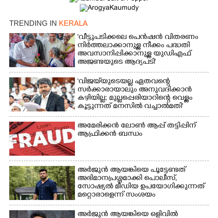
TRENDING IN
KERALA
'വീട്ടുപടിക്കലെ പെൻഷൻ വിതരണം
നിർത്തലാക്കാനുള്ള നീക്കം പദ്ധതി
അവസാനിപ്പിക്കാനുള്ള യുഡിഎഫ്
അജണ്ടയുടെ ആദ്യപടി'
'വിജയ്‌യുടെയല്ല ഏതവന്റെ
സർക്കാരായാലും അനുവദിക്കാൻ
കഴിയില്ല; മുല്ലപ്പെരിയാറിന്റെ വെള്ളം
കൂട്ടുന്നത് മനസിൽ വച്ചാൽമതി'
അമേരിക്കൻ ലോൺ ആപ്പ് തട്ടിപ്പിന്
ആഫ്രിക്കൻ ബന്ധം
അർജുൻ ആയങ്കിയെ പൂട്ടേണ്ടത്
അഭിമാനപ്രശ്നമാക്കി പൊലീസ്,
സാേഷ്യൽ മീഡിയ ഉപയോഗിക്കുന്നത്
മറ്റൊരാളെന്ന് സംശയം
അർജുൻ ആയങ്കിയെ ഒളിവിൽ