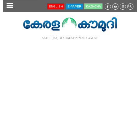
SECTIONS
ENGLISH
E-PAPER
KĀZHCHA
HOME
LATEST
SATURDAY, 08 AUGUST 2026 9.11 AM IST
AUDIO
NOTIFIED NEWS
POLL
KERALA
LOCAL
NEWS 360
CASE DIARY