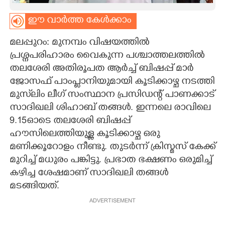
CARTOONS
ഈ വാർത്ത കേൾക്കാം
മലപ്പുറം: മുനമ്പം വിഷയത്തിൽ
LITERATURE
പ്രശ്നപരിഹാരം വൈകുന്ന പശ്ചാത്തലത്തിൽ
തലശേരി അതിരൂപത ആർച്ച് ബിഷപ്പ് മാർ
ZOOM
ജോസഫ് പാംപ്ലാനിയുമായി കൂടിക്കാഴ്ച നടത്തി
മുസ്‌ലിം ലീഗ് സംസ്ഥാന പ്രസിഡന്റ് പാണക്കാട്
CONTACT US
സാദിഖലി ശിഹാബ് തങ്ങൾ. ഇന്നലെ രാവിലെ
9.15ഓടെ തലശേരി ബിഷപ്പ്
ഹൗസിലെത്തിയുള്ള കൂടിക്കാഴ്ച ഒരു
മണിക്കൂറോളം നീണ്ടു. തുടർന്ന് ക്രിസ്മസ് കേക്ക്
മുറിച്ച് മധുരം പങ്കിട്ടു. പ്രഭാത ഭക്ഷണം ഒരുമിച്ച്
കഴിച്ച ശേഷമാണ് സാദിഖലി തങ്ങൾ
മടങ്ങിയത്.
ADVERTISEMENT