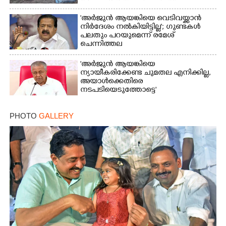
വിമർശനം
'അർജുൻ ആയങ്കിയെ വെടിവയ്ക്കാൻ
നിർദേശം നൽകിയിട്ടില്ല'; ഗുണ്ടകൾ
പലതും പറയുമെന്ന് രമേശ്
ചെന്നിത്തല
'അർജുൻ ആയങ്കിയെ
ന്യായീകരിക്കേണ്ട ചുമതല എനിക്കില്ല,
അയാൾക്കെതിരെ
നടപടിയെടുത്തോട്ടെ'
PHOTO
GALLERY