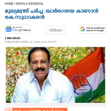
HOME /
KERALA /
GENERAL
CINEMA
മുഖ്യമന്ത്രി ചർച്ച :ഖാർഗെയെ കാണാൻ
കെ.സുധാകരൻ
OPINION
Share
PHOTOS
1 MIN READ
PUBLISHED: APRIL 18, 2026 12:01 AM IST
LIFESTYLE
SPIRITUAL
INFO+
ART
ASTRO