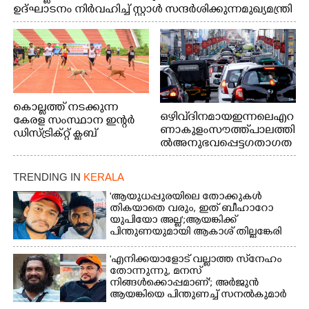
ഉദ്ഘാടനം നിർവഹിച്ച് സ്റ്റാൾ സന്ദർശിക്കുന്ന മുഖ്യമന്ത്രി
വി.ഡി. സതീശൻ. മന്ത്രി അനൂപ് ജേക്കബ് സമീപം
കൊല്ലത്ത് നടക്കുന്ന
ഒഴിവ് ദിനമായ ഇന്നലെ എറ
കേരള സംസ്ഥാന ഇന്റർ
ണാകുളം സൗത്ത് പാലത്തി
ഡിസ്ട്രിക്റ്റ് ക്ലബ്
ൽ അനുഭവപ്പെട്ട ഗതാഗത
അത്‌ലറ്റിക്
ക്കുരുക്ക്
ചാമ്പ്യൻഷിപ്പിൽ അണ്ടർ
20 ആൺകുട്ടികളുടെ 200
TRENDING IN
KERALA
മീറ്റർ ഓട്ടം ഫൈനൽ
'ആയുധപ്പുരയിലെ തോക്കുകൾ
മത്സരത്തിനിടെ സിന്തറ്റിക്
തികയാതെ വരും, ഇത് ബീഹാറോ
ട്രാക്കിന് കുറുകെ ഓടുന്ന
യുപിയോ അല്ല';ആയങ്കിക്ക്
നായകൾ.
പിന്തുണയുമായി ആകാശ് തില്ലങ്കേരി
'എനിക്കയാളോട് വല്ലാത്ത സ്‌നേഹം
തോന്നുന്നു, മനസ്
നിങ്ങൾക്കൊപ്പമാണ്'; അർജുൻ
ആയങ്കിയെ പിന്തുണച്ച് സനൽകുമാർ