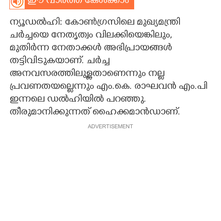
ഈ വാർത്ത കേൾക്കാം
CARTOONS
ന്യൂഡൽഹി: കോൺഗ്രസിലെ മുഖ്യമന്ത്രി
ചർച്ചയെ നേതൃത്വം വിലക്കിയെങ്കിലും,​
LITERATURE
മുതിർന്ന നേതാക്കൾ അഭിപ്രായങ്ങൾ
തട്ടിവിടുകയാണ്. ചർച്ച
അനവസരത്തിലുള്ളതാണെന്നും നല്ല
ZOOM
പ്രവണതയല്ലെന്നും എം.കെ. രാഘവൻ എം.പി
ഇന്നലെ ഡൽഹിയിൽ പറഞ്ഞു.
CONTACT US
തീരുമാനിക്കുന്നത് ഹൈക്കമാൻഡാണ്.
ADVERTISEMENT