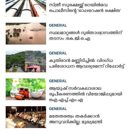
സ്ത്രീ സുരക്ഷയ്ക്ക് റെയിൽവേ
പൊലീസിന്റെ 'ഓപ്പറേഷൻ രക്ഷിത'
GENERAL
സ്ഥലമാറ്റങ്ങൾ ദുരിതാശ്വാസത്തിന്
തടസം :കെ.ജി.ഒ.എ
GENERAL
കുതിരാൻ മണ്ണിടിച്ചിൽ: വിദഗ്ധ
പരിശോധന ആവശ്യമെന്ന് റിപ്പോർട്ട്
GENERAL
ആയുഷ് സർവകലാശാല
രൂപീകരണത്തിൽ വിയോജിപ്പുമായി
ഐ.എച്ച്.എം.എ
GENERAL
മതേതരത്വം തകർക്കാൻ
അനുവദിക്കില്ല: മുഖ്യമന്ത്രി