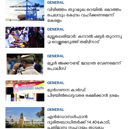
GENERAL
വിഴിഞ്ഞം തുറമുഖ റെയിൽ: മൊത്തം
ചെലവും കേന്ദ്രം വഹിക്കണമെന്ന്
കേരളം
GENERAL
മുല്ലപ്പെരിയാർ: കനാൽ ഷട്ടർ തുറന്നു
 വെള്ളമെടുത്ത് തമിഴ്നാട്
GENERAL
മ്യൂൾ അക്കൗണ്ട്: ജാഗ്രത വേണമെന്ന്
പൊലീസ്
GENERAL
മുൻഗണന കാർഡ്:
പിഴയിൽപ്പെട്ടവരെ രക്ഷിക്കാൻ ശ്രമം
GENERAL
എൻഡോസൾഫാൻ
ദുരിതബാധിതർക്ക് 14.40കോടി,
പ്രതിമാസ സഹായം തുടരും