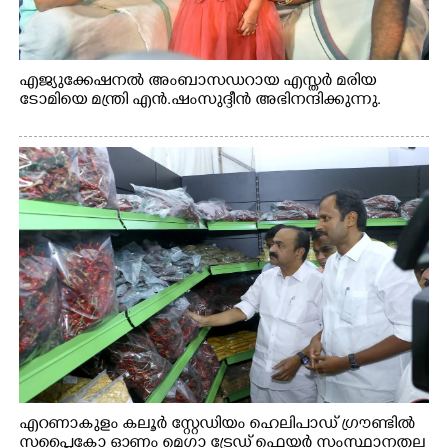
എജ്യുക്കേഷനൽ അംബാസഡറായ എസ്തർ മരിയ
ടോമിയെ മന്ത്രി എൻ.ഷംസുദ്ദീൻ അഭിനന്ദിക്കുന്നു.
എറണാകുളം കലൂർ സ്റ്റേഡിയം ഹെലിപാഡ് ഗ്രൗണ്ടിൽ
സപ്ളൈകോ ഓണം മെഗാ ട്രേഡ് ഫെയർ സംസ്ഥാനതല