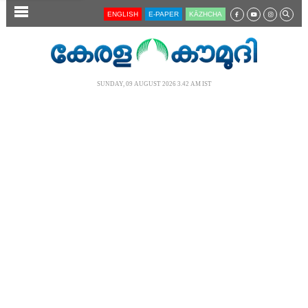
SECTIONS
ENGLISH
E-PAPER
KĀZHCHA
HOME
LATEST
SUNDAY, 09 AUGUST 2026 3.42 AM IST
AUDIO
NOTIFIED NEWS
POLL
KERALA
LOCAL
NEWS 360
CASE DIARY