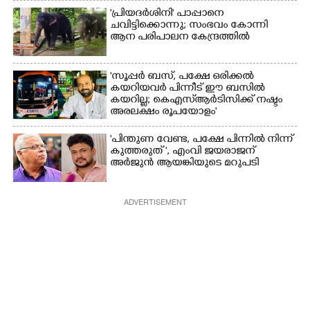
'പ്രിയദർശിനി' പാപ്പാനെ
ചവിട്ടിക്കൊന്നു; സംഭവം കോന്നി
ആന പരിപാലന കേന്ദ്രത്തിൽ
'സൂപ്പർ ബസ്, പക്ഷേ ഒരിക്കൽ
കയറിയവർ പിന്നീട് ഈ ബസിൽ
കയറില്ല; കെഎസ്ആർടിസിക്ക് നഷ്ടം
അരലക്ഷം രൂപയോളം'
"പിന്തുണ വേണ്ട,​ പക്ഷേ പിന്നിൽ നിന്ന്
കുത്തരുത് ", എംവി ജയരാജന്
അർജുൻ ആയങ്കിയുടെ മറുപടി
ADVERTISEMENT