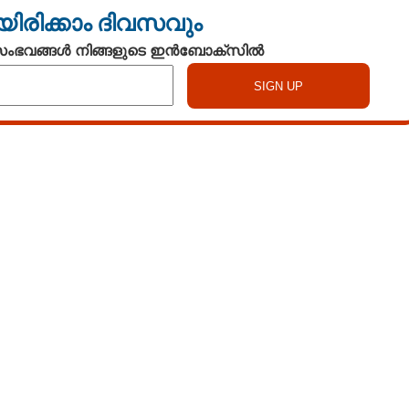
യിരിക്കാം ദിവസവും
 സംഭവങ്ങൾ നിങ്ങളുടെ ഇൻബോക്സിൽ
Watch More
Share this link