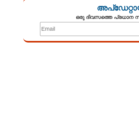
അപ്ഡേറ്റാ
ഒരു ദിവസത്തെ പ്രധാന
Loaded
:
3.34%
/
Unmute