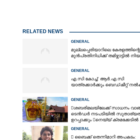
ആശംസാ പ്രവാഹങ്ങ
RELATED NEWS
വി.ഡി.എസ്
GENERAL
മുല്ലപ്പെരിയാറിലെ കേരളത്തിന്റെ
മുൻപ്രതിനിധിക്ക് തമിഴ്നാട്ടിൽ നി
GENERAL
എ.സി കോച്ച്: ആർ.എ.സി
യാത്രക്കാർക്കും ബെഡ്ഷീറ്റ് ന
GENERAL
ശബരിമലയിലേക്ക് സാധനം വാങ
ടെൻ‌ഡർ നടപടിയിൽ സുതാര്യ
ഉറപ്പാക്കും നെയ്യ് ക്രമക്കേടിൽ
തുടരന്വേഷണം
GENERAL
 ബൈക്ക് തെന്നിമാറി അപകടം: