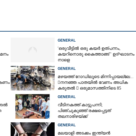
Copy Link
ളുടെ നടുവിൽ
GENERAL
'ഒരുവീട്ടിൽ ഒരു കയർ ഉത്പന്നം,
യമനം
കയറിനൊരു കൈത്താങ്ങ് ' ഉദ്ഘാടനം
നാളെ
GENERAL
മഴയത്ത് റോഡിലൂടെ മിന്നിപ്പായല്ലേ...
ൽകണം
നനഞ്ഞ പാതയിൽ വേണം അധിക
കരുതൽ  ഒരുമാസത്തിനിടെ 85
അപകടം
GENERAL
്ങൽ
വീടിനകത്ത് കാട്ടുപന്നി;
ത
പിഞ്ചുകുഞ്ഞ് രക്ഷപ്പെട്ടത്
തലനാരിഴയ്ക്ക്
GENERAL
മലയാളി അടക്കം ഇന്ത്യൻ