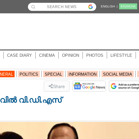
ENGLISH |
KĀZHCHA
CASE DIARY
CINEMA
OPINION
PHOTOS
LIFESTYLE
NERAL
POLITICS
SPECIAL
INFORMATION
SOCIAL MEDIA
Share
വിൽ വി.ഡി.എസ്