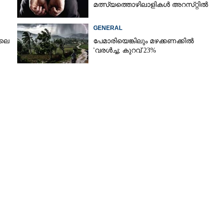
മത്സ്യത്തൊഴിലാളികൾ അറസ്‌റ്റിൽ
GENERAL
ിലെ
പേമാരിയെങ്കിലും മഴക്കണക്കിൽ
'വരൾച്ച; കുറവ് 23%