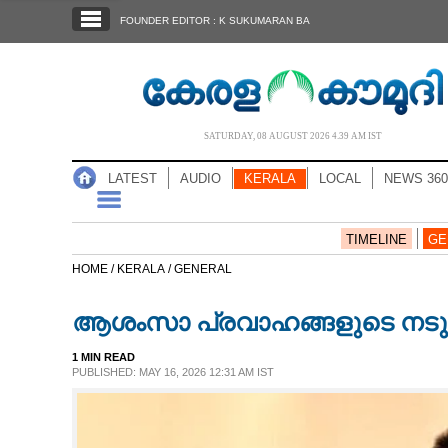
SECTIONS
FOUNDER EDITOR : K SUKUMARAN BA
HOME
LATEST
AUDIO
SATURDAY, 08 AUGUST 2026 4.39 AM IST
NOTIFIED NEWS
LATEST
AUDIO
KERALA
LOCAL
NEWS 360
POLL
KERALA
TIMELINE
GE
HOME /
KERALA /
GENERAL
LOCAL
ആശംസാ പ്രവാഹങ്ങളുടെ നടു
NEWS 360
1 MIN READ
PUBLISHED: MAY 16, 2026 12:31 AM IST
CASE DIARY