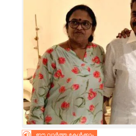
CINEMA
OPINION
PHOTOS
LIFESTYLE
SPIRITUAL
INFO+
ART
ASTRO
ഈ വാർത്ത കേൾക്കാം