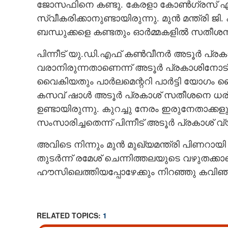
ജോസഫിനെ കണ്ടു. കേരളാ കോൺഗ്രസ് 
സ്വീകരിക്കാനുണ്ടായിരുന്നു. മുൻ മന്ത്രി ജി
ബന്ധുക്കളെ കണ്ടതും ഓർമ്മകളിൽ സതീശൻ 
പിന്നീട് യു.ഡി.എഫ് കൺവീനർ അടൂർ പ്രകാശിന
വരാനിരുന്നതാണെന്ന് അടൂർ പ്രകാശിനോട
വൈകിയതും പാർലമെന്ററി പാർട്ടി യോഗം
കസവ് ഷാൾ അടൂർ പ്രകാശ് സതീശനെ ധരിപ്പി
ഉണ്ടായിരുന്നു. കുറച്ചു നേരം ഇരുനേതാക്കള
സംസാരിച്ചതെന്ന് പിന്നീട് അടൂർ പ്രകാശ് വ്
അവിടെ നിന്നും മുൻ മുഖ്യമന്ത്രി പിണറായി 
തുടർന്ന് രമേശ് ചെന്നിത്തലയുടെ വഴുതക്കാ
ഹൗസിലെത്തിയപ്പോഴേക്കും നിറഞ്ഞു കവിഞ്
RELATED TOPICS:
1