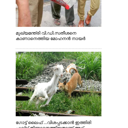
മുഖ്യമന്ത്രി വി.ഡി.സതീശനെ
കാണാനെത്തിയ മോഹനൻ നായർ
ഗോട്ട് ലൈഫ് ...വിശപ്പടക്കാൻ ഇത്തിരി