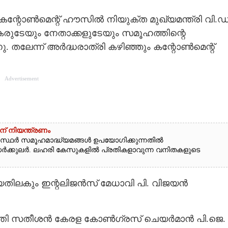
കന്റോൺമെന്റ് ഹൗസിൽ നിയുക്ത മുഖ്യമന്ത്രി വി.ഡ
ടേയും നേതാക്കളുടേയും സമൂഹത്തിന്റെ
. തലേന്ന് അർദ്ധരാത്രി കഴിഞ്ഞും കന്റോൺമെന്റ്
Advertisement
ന് നിയന്ത്രണം
്ഥർ സമൂഹമാദ്ധ്യമങ്ങൾ ഉപയോഗിക്കുന്നതിൽ
സർക്കുലർ. ലഹരി കേസുകളിൽ പ്രതികളാവുന്ന വനിതകളുടെ
യതിലകും ഇന്റലിജൻസ് മേധാവി പി. വിജയൻ
െത്തി സതീശൻ കേരള കോൺഗ്രസ് ചെയർമാൻ പി.ജെ.