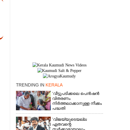
TRENDING IN
KERALA
'വീട്ടുപടിക്കലെ പെൻഷൻ
×
വിതരണം
നിർത്തലാക്കാനുള്ള നീക്കം
പദ്ധതി
അവസാനിപ്പിക്കാനുള്ള
യുഡിഎഫ് അജണ്ടയുടെ
'വിജയ്‌യുടെയല്ല
ആദ്യപടി'
ഏതവന്റെ
സർക്കാരായാലും