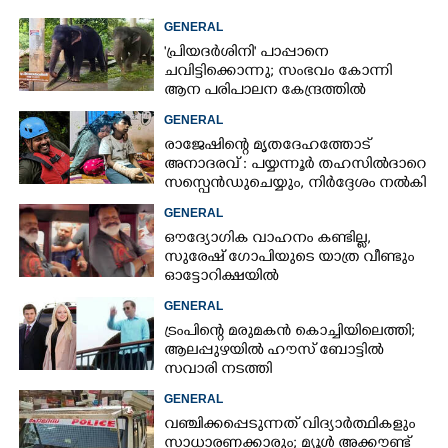
GENERAL
'പ്രിയദർശിനി' പാപ്പാനെ
ചവിട്ടിക്കൊന്നു; സംഭവം കോന്നി
ആന പരിപാലന കേന്ദ്രത്തിൽ
GENERAL
രാജേഷിന്റെ മൃതദേഹത്തോട്
അനാദരവ് : പയ്യന്നൂർ തഹസിൽദാറെ
സസ്പെൻഡുചെയ്യും, നിർദ്ദേശം നൽകി
മന്ത്രി
GENERAL
ഔദ്യോഗിക വാഹനം കണ്ടില്ല,
സുരേഷ് ഗോപിയുടെ യാത്ര വീണ്ടും
ഓട്ടോറിക്ഷയിൽ
GENERAL
ട്രംപിന്റെ മരുമകൻ കൊച്ചിയിലെത്തി;
ആലപ്പുഴയിൽ ഹൗസ് ബോട്ടിൽ
സവാരി നടത്തി
GENERAL
വഞ്ചിക്കപ്പെടുന്നത് വിദ്യാർത്ഥികളും
സാധാരണക്കാരും; മ്യൂൾ അക്കൗണ്ട്