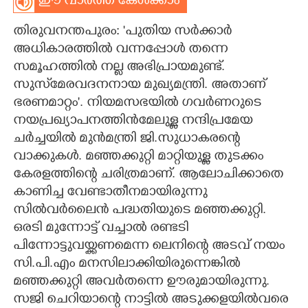
ഈ വാർത്ത കേൾക്കാം
CARTOONS
തിരുവനന്തപുരം: 'പുതിയ സർക്കാർ
അധികാരത്തിൽ വന്നപ്പോൾ തന്നെ
LITERATURE
സമൂഹത്തിൽ നല്ല അഭിപ്രായമുണ്ട്.
സുസ്‌മേരവദനനായ മുഖ്യമന്ത്രി. അതാണ്
ഭരണമാറ്റം'. നിയമസഭയിൽ ഗവർണറുടെ
ZOOM
നയപ്രഖ്യാപനത്തിൻമേലുള്ള നന്ദിപ്രമേയ
ചർച്ചയിൽ മുൻമന്ത്രി ജി.സുധാകരന്റെ
CONTACT US
വാക്കുകൾ. മഞ്ഞക്കുറ്റി മാറ്റിയുള്ള തുടക്കം
കേരളത്തിന്റെ ചരിത്രമാണ്. ആലോചിക്കാതെ
കാണിച്ച വേണ്ടാതീനമായിരുന്നു
സിൽവർലൈൻ പദ്ധതിയുടെ മഞ്ഞക്കുറ്റി.
ഒരടി മുന്നോട്ട് വച്ചാൽ രണ്ടടി
പിന്നോട്ടുവയ്ക്കണമെന്ന ലെനിന്റെ അടവ് നയം
സി.പി.എം മനസിലാക്കിയിരുന്നെങ്കിൽ
മഞ്ഞക്കുറ്റി അവർതന്നെ ഊരുമായിരുന്നു.
സജി ചെറിയാന്റെ നാട്ടിൽ അടുക്കളയിൽവരെ