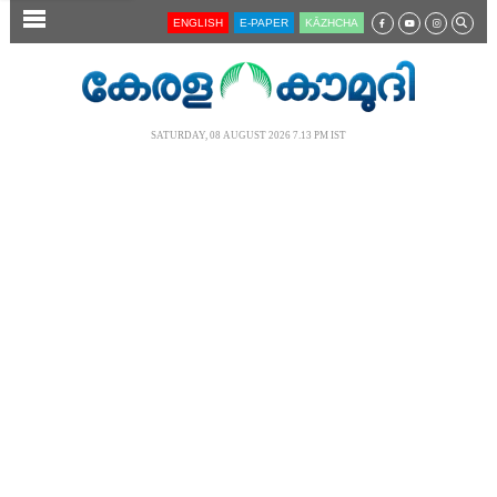
SECTIONS
ENGLISH
E-PAPER
KĀZHCHA
HOME
LATEST
SATURDAY, 08 AUGUST 2026 7.13 PM IST
AUDIO
NOTIFIED NEWS
POLL
KERALA
LOCAL
NEWS 360
CASE DIARY