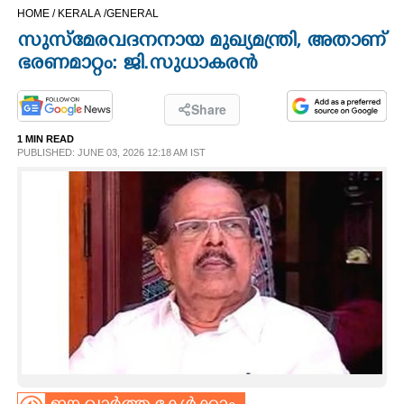
HOME /
KERALA /
GENERAL
CINEMA
സുസ്മേരവദനനായ മുഖ്യമന്ത്രി, അതാണ്
ഭരണമാറ്റം: ജി.സുധാകരൻ
OPINION
Share
PHOTOS
1 MIN READ
PUBLISHED: JUNE 03, 2026 12:18 AM IST
LIFESTYLE
SPIRITUAL
INFO+
ART
ASTRO