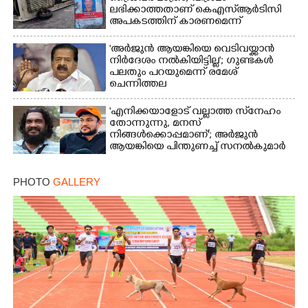
ലഭിക്കാത്തതാണ് കെഎസ്‌ആർടിസി
അപകടത്തിന് കാരണമെന്ന്
വിമർശനം
'അർജുൻ ആയങ്കിയെ വെടിവയ്ക്കാൻ
നിർദേശം നൽകിയിട്ടില്ല'; ഗുണ്ടകൾ
പലതും പറയുമെന്ന് രമേശ്
ചെന്നിത്തല
'എനിക്കയാളോട് വല്ലാത്ത സ്‌നേഹം
തോന്നുന്നു, മനസ്
നിങ്ങൾക്കൊപ്പമാണ്'; അർജുൻ
ആയങ്കിയെ പിന്തുണച്ച് സനൽകുമാർ
PHOTO
GALLERY