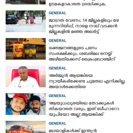
ഉടമകളാകാതെ ശ്രദ്ധിക്കുക,
നിർദ്ദേശങ്ങളുമായി പൊലീസ്
GENERAL
ജാഗ്രത വേണം; 14 ജില്ലകളിലും മഴ
മുന്നറിയിപ്പ്, നാളെ നാല് വടക്കൻ
ജില്ലകളിൽ മഞ്ഞ അലർട്ട്
GENERAL
ഭക്തജനങ്ങളുടെ പണം
സംരക്ഷിക്കും, ശബരിമല നെയ്യ്
അഴിമതിക്കേസ് ക്രൈംബ്രാഞ്ചിന്
വിടുമെന്ന് കെ മുരളീധരൻ
GENERAL
'അർജുൻ ആയങ്കിയെ
ന്യായീകരിക്കേണ്ട ചുമതല എനിക്കില്ല,
അയാൾക്കെതിരെ
നടപടിയെടുത്തോട്ടെ'
GENERAL
'ആയുധപ്പുരയിലെ തോക്കുകൾ
തികയാതെ വരും, ഇത് ബീഹാറോ
യുപിയോ അല്ല';ആയങ്കിക്ക്
പിന്തുണയുമായി ആകാശ് തില്ലങ്കേരി
GENERAL
മലയാളികൾക്ക് ഇന്ത്യൻ