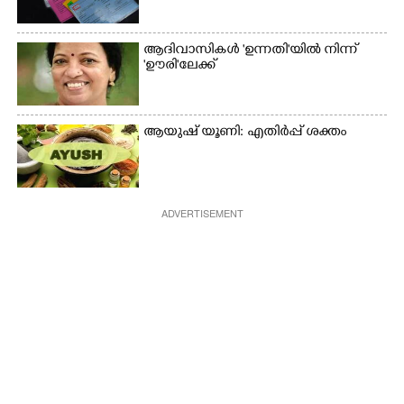
ആദിവാസികൾ 'ഉന്നതി'യിൽ നിന്ന്
'ഊരി'ലേക്ക്
ആയുഷ് യൂണി: എതിർപ്പ് ശക്തം
ADVERTISEMENT