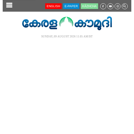
SECTIONS
ENGLISH
E-PAPER
KĀZHCHA
HOME
LATEST
SUNDAY, 09 AUGUST 2026 11.05 AM IST
AUDIO
NOTIFIED NEWS
POLL
KERALA
LOCAL
NEWS 360
CASE DIARY