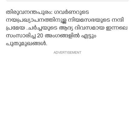
CARTOONS
തിരുവനന്തപുരം: ഗവർണറുടെ
നയപ്രഖ്യാപനത്തിനുള്ള നിയമസഭയുടെ നന്ദി
പ്രമേയ .ചർച്ചയുടെ ആദ്യ ദിവസമായ ഇന്നലെ
LITERATURE
സംസാരിച്ച 20 അംഗങ്ങളിൽ എട്ടും
പുതുമുഖങ്ങൾ.
ZOOM
ADVERTISEMENT
CONTACT US