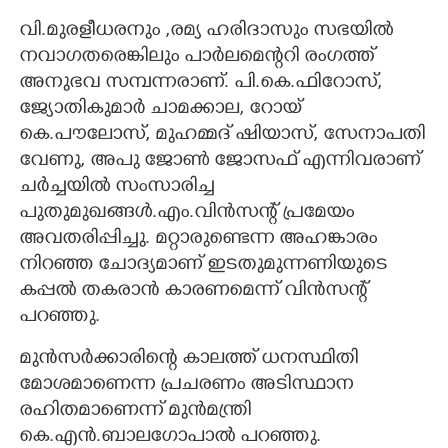
വി.മുരളീധരനും ,രമ്യ ഹരിദാസും സഭയിൽ
നവാഗതരെങ്കിലും പാർലമെന്ററി രംഗത്ത്
അനുഭവ സമ്പന്നരാണ്. പി.കെ.ഫിറോസ്,
ജ്യോതികുമാർ ചാമക്കാല, റോയ്
കെ.പൗലോസ്, മുഹമ്മദ് ഷിയാസ്, സേനാപതി
വേണു, അപു ജോൺ ജോസഫ് എന്നിവരാണ്
ചർച്ചയിൽ സംസാരിച്ച
പുതുമുഖങ്ങൾ.എം.വിൻസന്റ് പ്രമേയം
അവതരിപ്പിച്ചു. മറ്റാരുണ്ടെന്ന അഹങ്കാരം
നിറഞ്ഞ ചോദ്യമാണ് ഇടതുമുന്നണിയുടെ
കപ്പൽ തകരാൻ കാരണമെന്ന് വിൻസന്റ്
പറഞ്ഞു.
മുൻസർക്കാരിന്റെ കാലത്ത് ധനസ്ഥിതി
മോശമാണെന്ന പ്രചരണം അടിസ്ഥാന
രഹിതമാണെന്ന് മുൻമന്ത്രി
കെ.എൻ.ബാലഗോപാൽ പറഞ്ഞു.