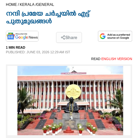
HOME /
KERALA /
GENERAL
CINEMA
നന്ദി പ്രമേയ ചർച്ചയിൽ എട്ട്
പുതുമുഖങ്ങൾ
OPINION
Share
PHOTOS
1 MIN READ
PUBLISHED: JUNE 03, 2026 12:29 AM IST
LIFESTYLE
READ
ENGLISH VERSION
SPIRITUAL
INFO+
ART
ASTRO