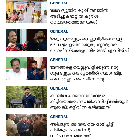
GENERAL
'വൈദ്യുതിവകുപ്പ് തലയിൽ
അടിച്ചുകയറ്റിയ കുരിശ്‌,
വൈദ്യുതത്തൂണുകൾ
പൊട്ടിവീണാൽപോലും മന്ത്രിയെ
GENERAL
വിളിക്കുന്ന കാലമാണിത്'
'ഒരു ഗുണ്ടയ്ക്കും വെല്ലുവിളിക്കാനുള്ള
ധൈര്യം ഉണ്ടാകരുത്, സ്മാർട്ടായ
പൊലീസ് കേരളത്തിലുണ്ട്': എഡിജിപി
പി വിജയൻ
GENERAL
'ജനങ്ങളെ വെല്ലുവിളിക്കുന്ന ഒരു
ഗുണ്ടയ്ക്കും കേരളത്തിൽ സ്ഥാനമില്ല,​
അവരെല്ലാം പൊലീസിന്റെ
നിരീക്ഷണത്തിലാണ്'
GENERAL
കടലിൽ കാണാതായവരെ
കിട്ടിയോയെന്ന് പരിഹസിച്ച് അർജുൻ
ആയങ്കി; ഒളിവിൽ കഴിഞ്ഞത്
പയ്യന്നൂരിലെ ലോഡ്‌ജിൽ
GENERAL
അർജുൻ ആയങ്കിയെ ഓടിച്ചിട്ട്
പിടികൂടി പൊലീസ്;
നിർണായകമായത്