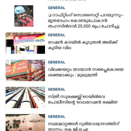
ഓട്ടോഡ്രൈവർക്ക് തോന്നിയ
GENERAL
സംശയം
 റാഫ്റ്റിംഗ് സൊസൈറ്റി പറയുന്നു--
മൃതദേഹം കൊണ്ടുപോകാൻ
തഹസിൽദാർ 25,000 രൂപ ചോദിച്ചു
GENERAL
റേഷൻ കടയിൽ കൂടുതൽ അരിക്ക്
കൂടിയ വില
GENERAL
വിലക്കയറ്റം തടയാൻ സപ്ലൈകോയെ
ശക്തമാക്കും : മുഖ്യമന്ത്രി
GENERAL
സ്ത്രീ സുരക്ഷയ്ക്ക് റെയിൽവേ
പൊലീസിന്റെ 'ഓപ്പറേഷൻ രക്ഷിത'
GENERAL
സ്ഥലമാറ്റങ്ങൾ ദുരിതാശ്വാസത്തിന്
തടസം :കെ.ജി.ഒ.എ