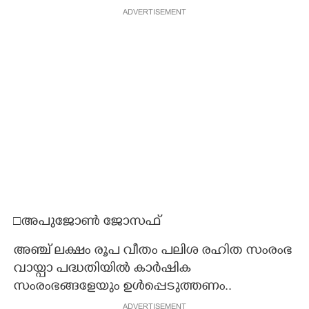
ADVERTISEMENT
□അപുജോൺ ജോസഫ്
അഞ്ച് ലക്ഷം രൂപ വീതം പലിശ രഹിത സംരംഭ
വായ്പാ പദ്ധതിയിൽ കാർഷിക
സംരംഭങ്ങളേയും ഉൾപ്പെടുത്തണം..
ADVERTISEMENT