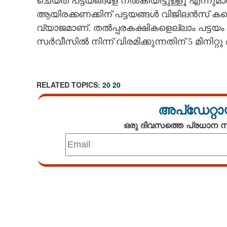
ചെയ്ത പട്ടയങ്ങളേ നൽകിയിട്ടുള്ളൂ എന്നുമാണ് 
ആയിരക്കണക്കിന് പട്ടയങ്ങൾ വിജിലൻസ് കണ്
വ്യാജമാണ്. തൽപ്പരകക്ഷികളെല്ലാം പട്ടയം
സർവീസിൽ നിന്ന് വിരമിക്കുന്നതിന് 5 മിനിറ്റു
RELATED TOPICS:
20 20
അപ്ഡേറ്റാ
ഒരു ദിവസത്തെ പ്രധാന
Loaded
:
4.00%
/
Unmute