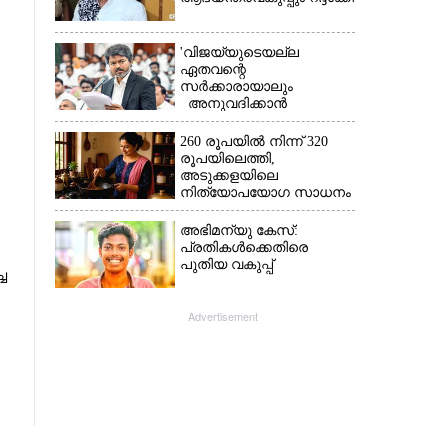
'വിജയ്‌യുടെയല്ല
ഏതവന്റെ
സർക്കാരായാലും
അനുവദിക്കാൻ
കഴിയില്ല;
മുല്ലപ്പെരിയാറിന്റെ
260 രൂപയിൽ നിന്ന് 320
വെള്ളം കൂട്ടുന്നത്
രൂപയിലെത്തി,
മനസിൽ വച്ചാൽമതി'
അടുക്കളയിലെ
നിത്യോപയോഗ സാധനം
വാങ്ങിയാൽ കൈപൊള്ളും
അഭിമന്യു കേസ്:
പ്രതികൾക്കെതിരെ
പുതിയ വകുപ്പ്
്ച
Advertisement