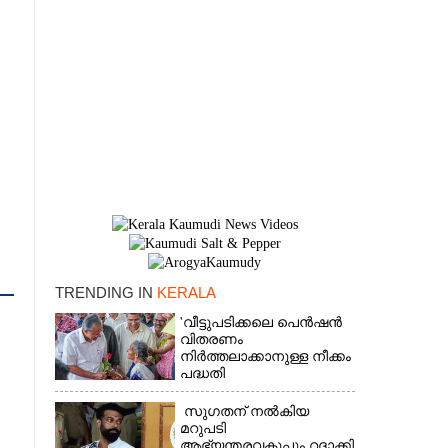
TRENDING IN
KERALA
'വീട്ടുപടിക്കലെ പെൻഷൻ
×
വിതരണം
നിർത്തലാക്കാനുള്ള നീക്കം
പദ്ധതി
അവസാനിപ്പിക്കാനുള്ള
യുഡിഎഫ് അജണ്ടയുടെ
സുഗതന് നൽകിയ
ആദ്യപടി'
മറുപടി
ആഭ്യന്തരവകുപ്പും റദ്ദാക്കി