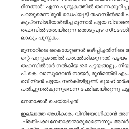
ദിനങ്ങൾ" എന്ന പുസ്തകത്തിൽ തന്നെക്കുറിച്
CARTOONS
പറയുമെന്ന് മുൻ ഡെപ്യൂട്ടി തഹസിൽദാർ എം.
കുപ്രസിദ്ധിയാർജിച്ച മൂന്നാർ പട്ടയ വിവാ
LITERATURE
തഹസിൽദാരായിരുന്ന തൊടുപുഴ സ്വദേശി രവ
ലാകും പുസ്തകം.
ZOOM
മൂന്നാറിലെ കൈയേറ്റങ്ങൾ ഒഴി​പ്പി​ച്ചതി​നി
ന്റെ പുസ്തകത്തിൽ പരാമർശിക്കുന്നത്. പട്
CONTACT US
തഹസിൽദാർ നൽകിയ 530 പട്ടയങ്ങളും നിയമവി
പി.കെ. വാസുദേവൻ നായർ, മുൻമന്ത്രി എം.
രവീന്ദ്രൻ പട്ടയം നൽകിയിട്ടുണ്ട്. ഭൂരഹിതർക്
പതിച്ചുനൽകുന്നുവെന്ന പേരിലായിരുന്നു പ
നേതാക്കൾ ചെയ്യിച്ചത്
ഇല്ലാത്ത അധികാരം വിനിയോഗിക്കാൻ അന
-പ്രതിപക്ഷ നേതാക്കന്മാരുമാണെന്നും അവർ