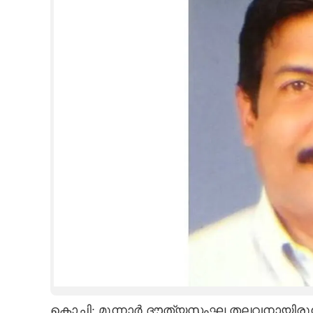
CINEMA
OPINION
PHOTOS
LIFESTYLE
SPIRITUAL
INFO+
ART
ASTRO
കൊച്ചി: മൂന്നാർ ദൗത്യസംഘ തലവനായിരുന്