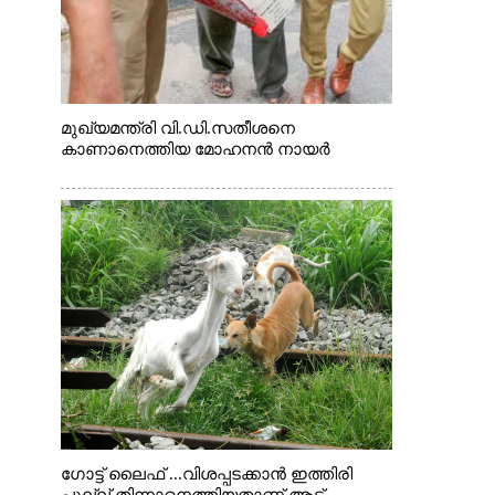
മുഖ്യമന്ത്രി വി.ഡി.സതീശനെ
കാണാനെത്തിയ മോഹനൻ നായർ
ഗോട്ട് ലൈഫ് ...വിശപ്പടക്കാൻ ഇത്തിരി