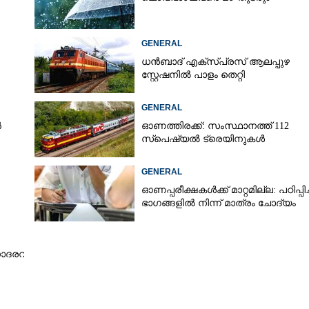
GENERAL
Copy Link
ന് മറുപടിയായി
ധൻബാദ്‌ എക്‌സ്‌പ്രസ്‌ ആലപ്പുഴ
സ്റ്റേഷനിൽ പാളം തെറ്റി
്തകമെഴുതുന്നു
GENERAL
ൻ
ഓണത്തിരക്ക്: സംസ്ഥാനത്ത് 112
സ്പെഷ്യൽ ട്രെയിനുകൾ
GENERAL
ഓണപ്പരീക്ഷകൾക്ക് മാറ്റമില്ല: പഠിപ്പിച
ഭാഗങ്ങളിൽ നിന്ന് മാത്രം ചോദ്യം
ാദരവ്