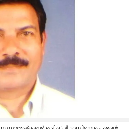
ന സുരേഷ്‌കുമാർ രചിച്ച 'വി.എസിനൊപ്പം എന്റെ