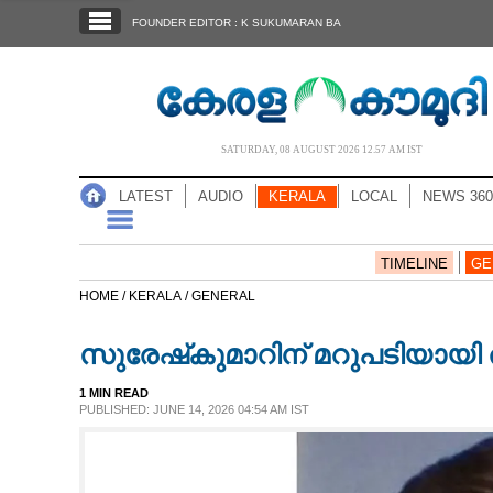
SECTIONS
FOUNDER EDITOR : K SUKUMARAN BA
HOME
LATEST
AUDIO
SATURDAY, 08 AUGUST 2026 12.57 AM IST
NOTIFIED NEWS
LATEST
AUDIO
KERALA
LOCAL
NEWS 360
POLL
KERALA
TIMELINE
GE
HOME /
KERALA /
GENERAL
LOCAL
സുരേഷ്‌കുമാറിന് മറുപടിയായി ര
NEWS 360
1 MIN READ
PUBLISHED: JUNE 14, 2026 04:54 AM IST
CASE DIARY