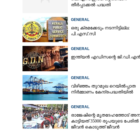
തീർപ്പാക്കൽ പദ്ധതി
GENERAL
സുരേഷ്‌കുമാറി
ഒരു ക്രമക്കേടും നടന്നിട്ടില്ല:
പി.എസ്.സി
രവീന്ദ്രനും പുസ
GENERAL
ഇന്ത്യൻ എഡിസന്റെ ജി.ഡി.എ
GENERAL
വിഴിഞ്ഞം തുറമുഖ റെയിൽപ്പാത
നിർമ്മാണം കേന്ദ്രപദ്ധതിയിൽ
GENERAL
രാജേഷിന്റെ മൃതദേഹത്തോട് അന
കാട്ടിയത് 35000 രൂപയുടെ പേരിൽ
ജീവൻ കൊടുത്ത് ജീവൻ
രക്ഷിച്ചതിനുള്ള പ്രത്യുപകാരം!