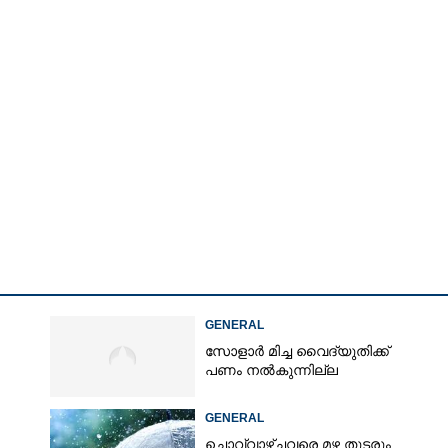
GENERAL
സോളാർ മിച്ച വൈദ്യുതിക്ക്
പണം നൽകുന്നില്ല
Share this link
GENERAL
ചൊവ്വാഴ്ചവരെ മഴ തുടരും