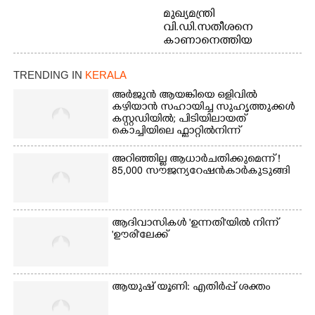
മുഖ്യമന്ത്രി
വി.ഡി.സതീശനെ
കാണാനെത്തിയ
മോഹനൻ നായർ
TRENDING IN
KERALA
അർജുൻ ആയങ്കിയെ ഒളിവിൽ
കഴിയാൻ സഹായിച്ച സുഹൃത്തുക്കൾ
കസ്റ്റഡിയിൽ; പിടിയിലായത്
കൊച്ചിയിലെ ഫ്ലാറ്റിൽനിന്ന്
അറിഞ്ഞില്ല ആധാർ ചതിക്കുമെന്ന് !
85,000 സൗജന്യ റേഷൻകാർ കുടുങ്ങി
ആദിവാസികൾ 'ഉന്നതി'യിൽ നിന്ന്
'ഊരി'ലേക്ക്
ആയുഷ് യൂണി: എതിർപ്പ് ശക്തം