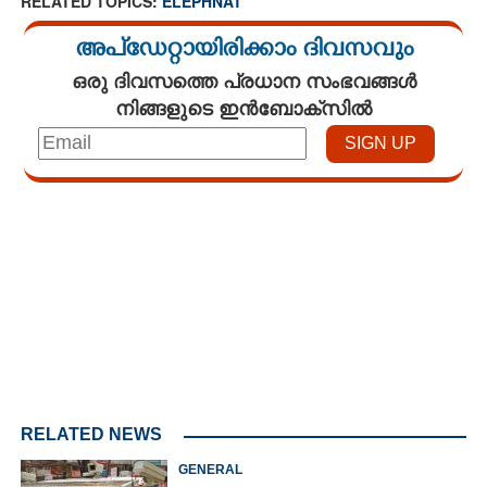
RELATED TOPICS:
ELEPHNAT
അപ്ഡേറ്റായിരിക്കാം ദിവസവും
ഒരു ദിവസത്തെ പ്രധാന സംഭവങ്ങൾ
നിങ്ങളുടെ ഇൻബോക്സിൽ
Loaded
:
4.00%
/
Mute
RELATED NEWS
GENERAL