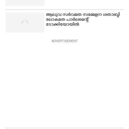
ആലുവ സർവമത സമ്മേളന ശതാബ്ദി
ലോകമത പാർലമെന്റ്
ടോക്കിയോയിൽ
ADVERTISEMENT