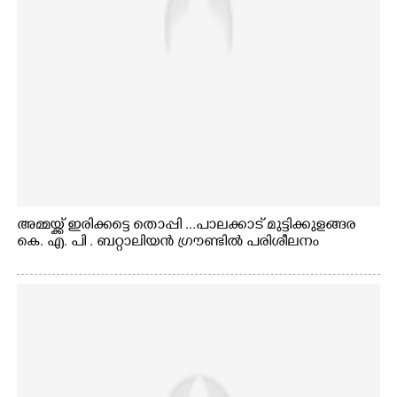
അമ്മയ്ക്ക് ഇരിക്കട്ടെ തൊപ്പി ...പാലക്കാട് മുട്ടിക്കുളങ്ങര
കെ. എ. പി . ബറ്റാലിയൻ ഗ്രൗണ്ടിൽ പരിശീലനം