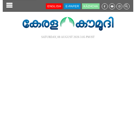
SECTIONS
ENGLISH
E-PAPER
KĀZHCHA
HOME
LATEST
SATURDAY, 08 AUGUST 2026 3.05 PM IST
AUDIO
NOTIFIED NEWS
POLL
KERALA
LOCAL
NEWS 360
CASE DIARY