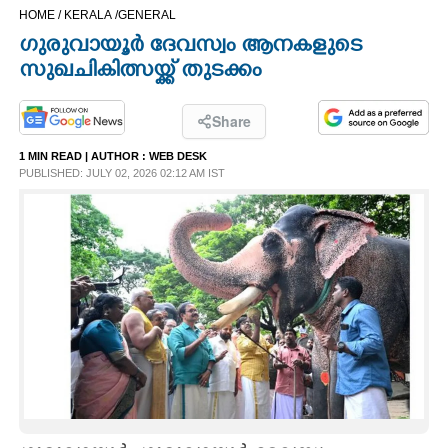
HOME /
KERALA /
GENERAL
CINEMA
ഗുരുവായൂർ ദേവസ്വം ആനകളുടെ
സുഖചികിത്സയ്ക്ക് തുടക്കം
OPINION
Share
PHOTOS
1 MIN READ
| AUTHOR :
WEB DESK
PUBLISHED: JULY 02, 2026 02:12 AM IST
LIFESTYLE
SPIRITUAL
INFO+
ART
ASTRO