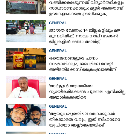
വഞ്ചിക്കപ്പെടുന്നത് വിദ്യാർത്ഥികളും
സാധാരണക്കാരും; മ്യൂൾ അക്കൗണ്ട്
ഉടമകളാകാതെ ശ്രദ്ധിക്കുക,
നിർദ്ദേശങ്ങളുമായി പൊലീസ്
GENERAL
ജാഗ്രത വേണം; 14 ജില്ലകളിലും മഴ
മുന്നറിയിപ്പ്, നാളെ നാല് വടക്കൻ
ജില്ലകളിൽ മഞ്ഞ അലർട്ട്
GENERAL
ഭക്തജനങ്ങളുടെ പണം
സംരക്ഷിക്കും, ശബരിമല നെയ്യ്
അഴിമതിക്കേസ് ക്രൈംബ്രാഞ്ചിന്
വിടുമെന്ന് കെ മുരളീധരൻ
GENERAL
'അർജുൻ ആയങ്കിയെ
ന്യായീകരിക്കേണ്ട ചുമതല എനിക്കില്ല,
അയാൾക്കെതിരെ
നടപടിയെടുത്തോട്ടെ'
GENERAL
'ആയുധപ്പുരയിലെ തോക്കുകൾ
തികയാതെ വരും, ഇത് ബീഹാറോ
യുപിയോ അല്ല';ആയങ്കിക്ക്
പിന്തുണയുമായി ആകാശ് തില്ലങ്കേരി