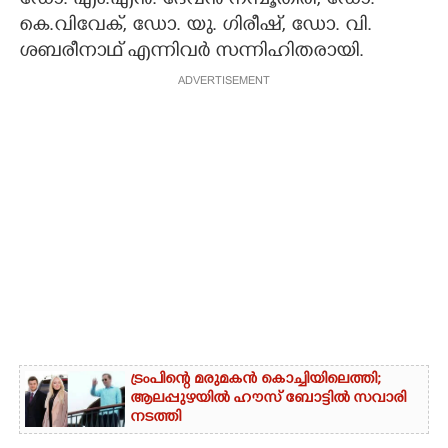
ഡോ. എം.എൻ. ദേവൻ നമ്പൂതിരി, ഡോ.
കെ.വിവേക്, ഡോ. യു. ഗിരീഷ്, ഡോ. വി.
ശബരീനാഥ് എന്നിവർ സന്നിഹിതരായി.
ADVERTISEMENT
ട്രംപിന്റെ മരുമകൻ കൊച്ചിയിലെത്തി;
ആലപ്പുഴയിൽ ഹൗസ് ബോട്ടിൽ സവാരി
നടത്തി