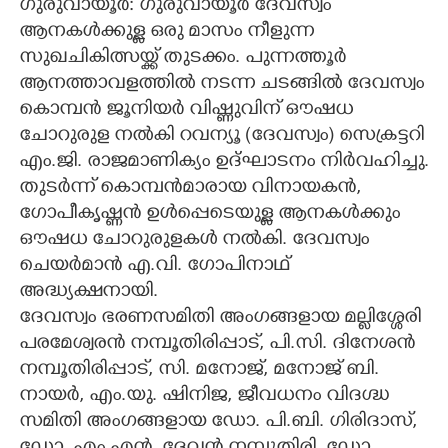
ഗുരുവായൂർ: ഗുരുവായൂർ ദേവസ്വം
ആനകൾക്കുള്ള ഒരു മാസം നീളുന്ന
CARTOONS
സുഖചികിത്സയ്ക്ക് തുടക്കം. പുന്നത്തൂർ
ആനത്താവളത്തിൽ നടന്ന ചടങ്ങിൽ ദേവസ്വം
LITERATURE
കൊമ്പൻ ജൂനിയർ വിഷ്ണുവിന് ഔഷധ
ചോറുരുള നൽകി റവന്യൂ (ദേവസ്വം) സെക്രട്ടറി
ZOOM
എം.ജി. രാജമാണിക്യം ഉദ്ഘാടനം നിർവഹിച്ചു.
തുടർന്ന് കൊമ്പൻമാരായ വിനായകൻ,
CONTACT US
ഗോപീകൃഷ്ണൻ ഉൾപ്പെടെയുള്ള ആനകൾക്കും
ഔഷധ ചോറുരുളകൾ നൽകി. ദേവസ്വം
ചെയർമാൻ എ.വി. ഗോപിനാഥ്
അദ്ധ്യക്ഷനായി.
ദേവസ്വം ഭരണസമിതി അംഗങ്ങളായ മല്ലിശ്ശേരി
പരമേശ്വരൻ നമ്പൂതിരിപ്പാട്, പി.സി. ദിനേശൻ
നമ്പൂതിരിപ്പാട്, സി. മനോജ്, മനോജ് ബി.
നായർ, എം.യു. ഷിനിജ, ജീവധനം വിദഗ്ദ്ധ
സമിതി അംഗങ്ങളായ ഡോ. പി.ബി. ഗിരിദാസ്,