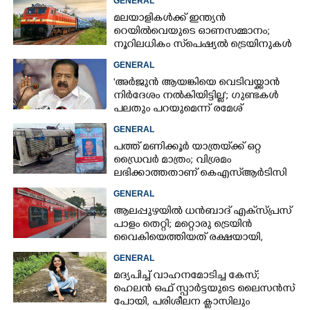
GENERAL
മലയാളികൾക്ക് ഇന്ത്യൻ
റെയിൽവെയുടെ ഓണസമ്മാനം;
നൂറിലധികം സ്‌പെഷ്യൽ ട്രെയിനുകൾ
കേരളത്തിലേക്ക്
GENERAL
'അർജുൻ ആയങ്കിയെ വെടിവയ്ക്കാൻ
നിർദേശം നൽകിയിട്ടില്ല'; ഗുണ്ടകൾ
പലതും പറയുമെന്ന് രമേശ്
ചെന്നിത്തല
GENERAL
പത്ത് മണിക്കൂർ യാത്രയ്‌ക്ക് ഒറ്റ
ഡ്രൈവർ മാത്രം; വിശ്രമം
ലഭിക്കാത്തതാണ് കെഎസ്‌ആർടിസി
അപകടത്തിന് കാരണമെന്ന്
GENERAL
വിമർശനം
ആലപ്പുഴയിൽ ധൻബാദ് എക്‌സ്പ്രസ്
പാളം തെറ്റി; മറ്റൊരു ട്രെയിൻ
വൈകിയെത്തിയത് രക്ഷയായി,
ഒഴിവായത് വൻ ദുരന്തം
GENERAL
മദ്യപിച്ച് വാഹനമോടിച്ച കേസ്;
ഹെലൻ ഒഫ് സ്പാർട്ടയുടെ ലൈസൻസ്
പോയി, പരിശീലന ക്ലാസിലും