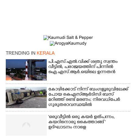
×
Share this link
TRENDING IN
KERALA
പി.എസ്.എൽ.വിക്ക് ശത്രു സ്വന്തം
Copy Link
വീട്ടിൽ,​ പരാജയത്തിന് പിന്നിൽ
ഐ.എസ്.ആർ.ഒയിലെ ഉന്നതൻ
കോഴിക്കോട് നിന്ന് ബംഗളൂരുവിലേക്ക്
പോയ കെഎസ്‌ആർടിസി ബസ്
മറിഞ്ഞ് രണ്ട് മരണം; നിരവധിപേർ
ഗുരുതരാവസ്ഥയിൽ
'ഒരുവീട്ടിൽ ഒരു കയർ ഉത്പന്നം,
കയറിനൊരു കൈത്താങ്ങ് '
ഉദ്ഘാടനം നാളെ