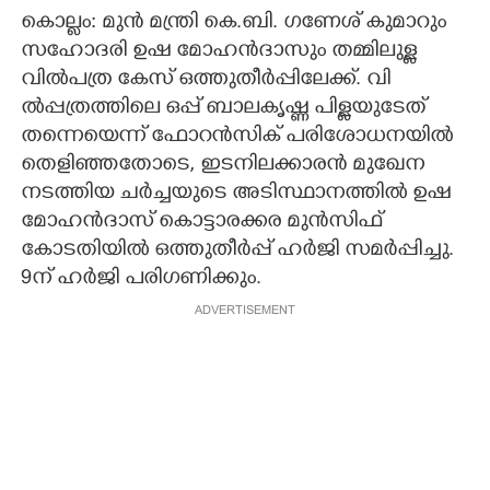
കൊല്ലം:
മുൻ മന്ത്രി കെ.ബി. ഗണേശ് കുമാറും
CARTOONS
സഹോദരി ഉഷ മോഹൻദാസും തമ്മിലുള്ള
വിൽപത്ര കേസ് ഒത്തുതീർപ്പിലേക്ക്. വി​
LITERATURE
ൽപ്പത്രത്തി​ലെ ഒപ്പ് ബാലകൃഷ്ണ പി​ള്ളയുടേത്
തന്നെയെന്ന് ഫോറൻസി​ക് പരി​ശോധനയി​ൽ
തെളി​ഞ്ഞതോടെ, ഇടനിലക്കാരൻ മുഖേന
ZOOM
നടത്തിയ ചർച്ചയുടെ അടിസ്ഥാനത്തിൽ ഉഷ
മോഹൻദാസ് കൊട്ടാരക്കര മുൻസിഫ്
CONTACT US
കോടതിയിൽ ഒത്തുതീർപ്പ് ഹർജി സമർപ്പിച്ചു.
9ന് ഹർജി​ പരി​ഗണി​ക്കും.
ADVERTISEMENT