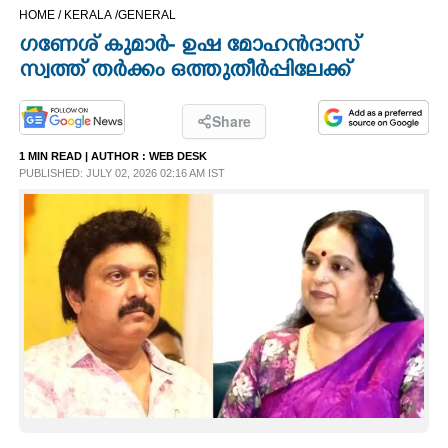
HOME /
KERALA /
GENERAL
CINEMA
ഗണേശ് കുമാർ- ഉഷ മോഹൻദാസ്
സ്വത്ത് തർക്കം ഒത്തുതീർപ്പിലേക്ക്
OPINION
Share
PHOTOS
1 MIN READ
| AUTHOR :
WEB DESK
PUBLISHED: JULY 02, 2026 02:16 AM IST
LIFESTYLE
SPIRITUAL
INFO+
ART
ASTRO