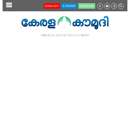
SECTIONS
ENGLISH
E-PAPER
KĀZHCHA
HOME
LATEST
FRIDAY, 07 AUGUST 2026 12.11 PM IST
AUDIO
NOTIFIED NEWS
POLL
KERALA
LOCAL
NEWS 360
CASE DIARY