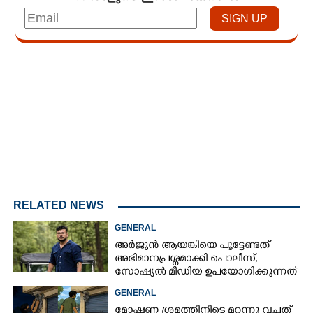
Loaded
:
4.68%
/
Mute
RELATED NEWS
GENERAL
അർജുൻ ആയങ്കിയെ പൂട്ടേണ്ടത്
അഭിമാനപ്രശ്നമാക്കി പൊലീസ്,
സാേഷ്യൽ മീഡിയ ഉപയോഗിക്കുന്നത്
മറ്റൊരാളെന്ന് സംശയം
GENERAL
മോഷണ ശ്രമത്തിനിടെ മറന്നു വച്ചത്